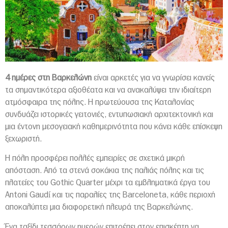
4 ημέρες στη Βαρκελώνη
είναι αρκετές για να γνωρίσει κανείς
τα σημαντικότερα αξιοθέατα και να ανακαλύψει την ιδιαίτερη
ατμόσφαιρα της πόλης. Η πρωτεύουσα της Καταλονίας
συνδυάζει ιστορικές γειτονιές, εντυπωσιακή αρχιτεκτονική και
μια έντονη μεσογειακή καθημερινότητα που κάνει κάθε επίσκεψη
ξεχωριστή.
Η πόλη προσφέρει πολλές εμπειρίες σε σχετικά μικρή
απόσταση. Από τα στενά σοκάκια της παλιάς πόλης και τις
πλατείες του Gothic Quarter μέχρι τα εμβληματικά έργα του
Antoni Gaudí και τις παραλίες της Barceloneta, κάθε περιοχή
αποκαλύπτει μια διαφορετική πλευρά της Βαρκελώνης.
Ένα ταξίδι τεσσάρων ημερών επιτρέπει στον επισκέπτη να