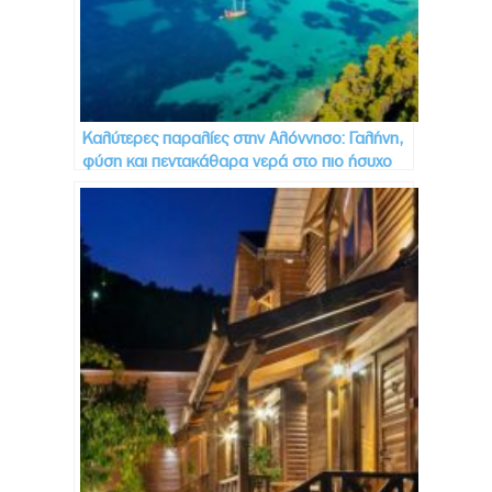
Καλύτερες παραλίες στην Αλόννησο: Γαλήνη,
φύση και πεντακάθαρα νερά στο πιο ήσυχο
νησί των Σποράδων