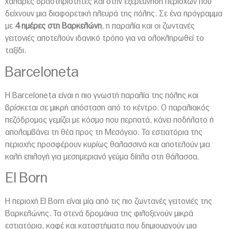
χαλαρές δραστηριότητες και στην εξερεύνηση περιοχών που
δείχνουν μια διαφορετική πλευρά της πόλης. Σε ένα πρόγραμμα
με
4 ημέρες στη Βαρκελώνη
, η παραλία και οι ζωντανές
γειτονιές αποτελούν ιδανικό τρόπο για να ολοκληρωθεί το
ταξίδι.
Barceloneta
Η Barceloneta είναι η πιο γνωστή παραλία της πόλης και
βρίσκεται σε μικρή απόσταση από το κέντρο. Ο παραλιακός
πεζόδρομος γεμίζει με κόσμο που περπατά, κάνει ποδήλατο ή
απολαμβάνει τη θέα προς τη Μεσόγειο. Τα εστιατόρια της
περιοχής προσφέρουν κυρίως θαλασσινά και αποτελούν μια
καλή επιλογή για μεσημεριανό γεύμα δίπλα στη θάλασσα.
El Born
Η περιοχή El Born είναι μία από τις πιο ζωντανές γειτονιές της
Βαρκελώνης. Τα στενά δρομάκια της φιλοξενούν μικρά
εστιατόρια, καφέ και καταστήματα που δημιουργούν μια