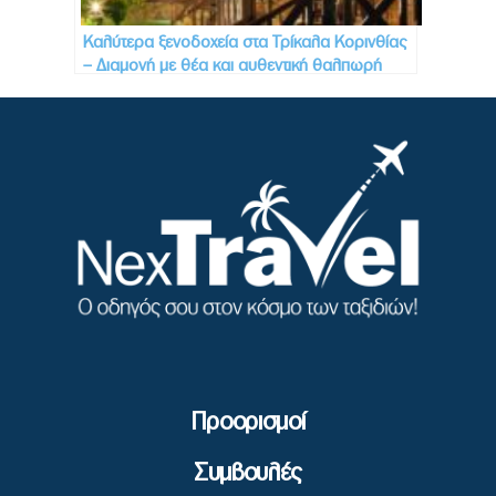
Καλύτερα ξενοδοχεία στα Τρίκαλα Κορινθίας
– Διαμονή με θέα και αυθεντική θαλπωρή
Προορισμοί
Συμβουλές