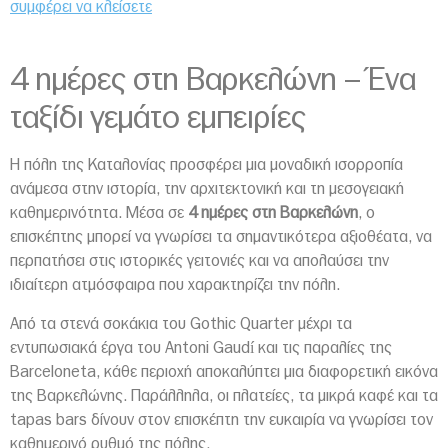
συμφέρει να κλείσετε
4 ημέρες στη Βαρκελώνη – Ένα
ταξίδι γεμάτο εμπειρίες
Η πόλη της Καταλονίας προσφέρει μια μοναδική ισορροπία
ανάμεσα στην ιστορία, την αρχιτεκτονική και τη μεσογειακή
καθημερινότητα. Μέσα σε
4 ημέρες στη Βαρκελώνη
, ο
επισκέπτης μπορεί να γνωρίσει τα σημαντικότερα αξιοθέατα, να
περπατήσει στις ιστορικές γειτονιές και να απολαύσει την
ιδιαίτερη ατμόσφαιρα που χαρακτηρίζει την πόλη.
Από τα στενά σοκάκια του Gothic Quarter μέχρι τα
εντυπωσιακά έργα του Antoni Gaudí και τις παραλίες της
Barceloneta, κάθε περιοχή αποκαλύπτει μια διαφορετική εικόνα
της Βαρκελώνης. Παράλληλα, οι πλατείες, τα μικρά καφέ και τα
tapas bars δίνουν στον επισκέπτη την ευκαιρία να γνωρίσει τον
καθημερινό ρυθμό της πόλης.