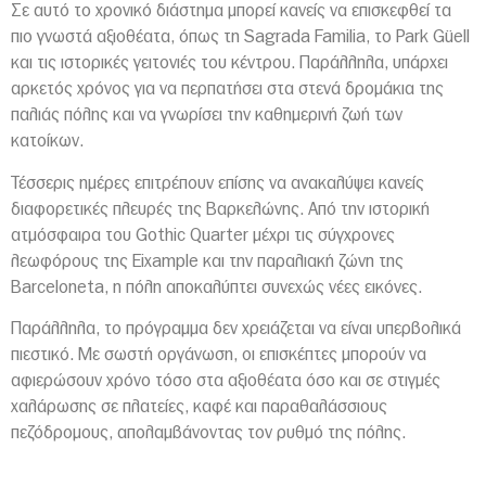
Σε αυτό το χρονικό διάστημα μπορεί κανείς να επισκεφθεί τα
πιο γνωστά αξιοθέατα, όπως τη Sagrada Familia, το Park Güell
και τις ιστορικές γειτονιές του κέντρου. Παράλληλα, υπάρχει
αρκετός χρόνος για να περπατήσει στα στενά δρομάκια της
παλιάς πόλης και να γνωρίσει την καθημερινή ζωή των
κατοίκων.
Τέσσερις ημέρες επιτρέπουν επίσης να ανακαλύψει κανείς
διαφορετικές πλευρές της Βαρκελώνης. Από την ιστορική
ατμόσφαιρα του Gothic Quarter μέχρι τις σύγχρονες
λεωφόρους της Eixample και την παραλιακή ζώνη της
Barceloneta, η πόλη αποκαλύπτει συνεχώς νέες εικόνες.
Παράλληλα, το πρόγραμμα δεν χρειάζεται να είναι υπερβολικά
πιεστικό. Με σωστή οργάνωση, οι επισκέπτες μπορούν να
αφιερώσουν χρόνο τόσο στα αξιοθέατα όσο και σε στιγμές
χαλάρωσης σε πλατείες, καφέ και παραθαλάσσιους
πεζόδρομους, απολαμβάνοντας τον ρυθμό της πόλης.