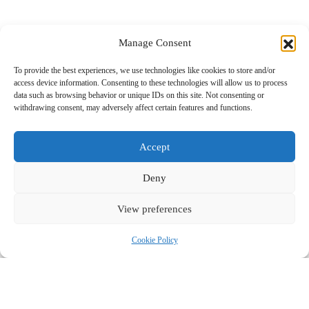
Επικοινωνία
Manage Consent
To provide the best experiences, we use technologies like cookies to store and/or
Το περιεχόμενο στο www.nextravel.gr προορίζεται αποκλειστικά
access device information. Consenting to these technologies will allow us to process
για προσωπική χρήση από τους επισκέπτες. Η χρήση ή η διάδοση,
data such as browsing behavior or unique IDs on this site. Not consenting or
είτε τροποποιημένη είτε αμετάβλητη, σε οποιαδήποτε μορφή,
withdrawing consent, may adversely affect certain features and functions.
απαγορεύεται αυστηρά χωρίς τη ρητή γραπτή συγκατάθεση του
εκδότη.
Accept
Deny
View preferences
Cookie Policy
Powered by
nexmedia.gr