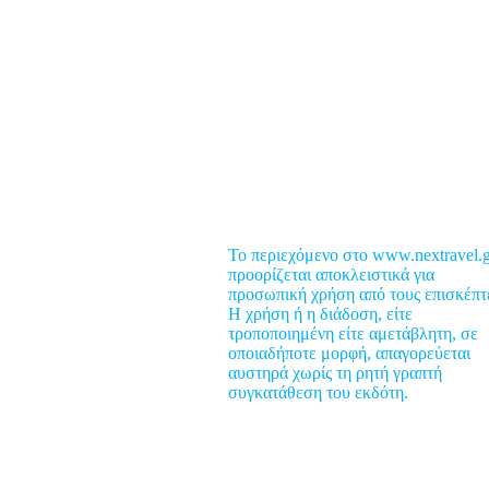
ροορισμοί
υμβουλές
έα
Το περιεχόμενο στο www.nextravel.g
ροσφορές
προορίζεται αποκλειστικά για
προσωπική χρήση από τους επισκέπτ
usiness Travel
Η χρήση ή η διάδοση, είτε
ood & Nightlife
τροποποιημένη είτε αμετάβλητη, σε
οποιαδήποτε μορφή, απαγορεύεται
ealth Travel
αυστηρά χωρίς τη ρητή γραπτή
op 5
συγκατάθεση του εκδότη.
lobal Post
πικοινωνία