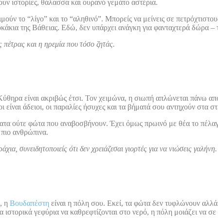
ουν ιστορίες, θάλασσα και ουρανό γεμάτο αστέρια.
ιμούν το “λίγο” και το “αληθινό”. Μπορείς να μείνεις σε πετρόχτιστ
άκια της Βάθειας. Εδώ, δεν υπάρχει ανάγκη για φανταχτερά δώρα – το
 πέτρας και η ηρεμία που τόσο ζητάς.
Κύθηρα είναι ακριβώς έτσι. Τον χειμώνα, η σιωπή απλώνεται πάνω από
ι είναι άδειοι, οι παραλίες ήσυχες και τα βήματά σου αντηχούν στα σ
τα ούτε φώτα που αναβοσβήνουν. Έχει όμως πρωινό με θέα το πέλαγ
 πιο ανθρώπινα.
α, συνειδητοποιείς ότι δεν χρειάζεσαι γιορτές για να νιώσεις γαλήνη.
, η
Βουδαπέστη
είναι η πόλη σου. Εκεί, τα φώτα δεν τυφλώνουν αλλά φ
τα ιστορικά γεφύρια να καθρεφτίζονται στο νερό, η πόλη μοιάζει να σε