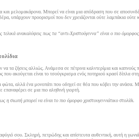
ια και μελομακάρονα. Μπορεί να είναι μια απόδραση που σε αποσυνδέ
έρα, υπάρχουν προορισμοί που δεν χρειάζονται ούτε λαμπάκια ούτε κ
ως τελικά ανακαλύψεις πως τα “αντι-Χριστούγεννα” είναι ο πιο όμορφος
τολίδια
 να τα ζήσεις αλλιώς. Ανάμεσα σε πέτρινα καλντερίμια και καπνούς π
 που ακούγεται είναι το τσούγκρισμα ενός ποτηριού κρασί δίπλα στη
 φώτα, αλλά ένα μονοπάτι που οδηγεί σε θέα που κόβει την ανάσα. Μπ
ε επαναφέρει σε μια πιο αληθινή γιορτή.
ως η σιωπή μπορεί να είναι το πιο όμορφο χριστουγεννιάτικο στολίδι.
ταφύγιό σου. Σκληρή, πετρώδης και απίστευτα αυθεντική, αυτή η γωνι