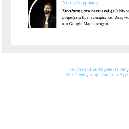
Νίκος Ζωγράφος
Συντάκτης στο nextravel.gr
Ο Νίκος
μοιράζεται tips, εμπειρίες και ιδέες 
και Google Maps ανοιχτό.
Ταξίδι στo Los Angeles: Ο οδηγ
NexTravel για την Πόλη των Αγγ