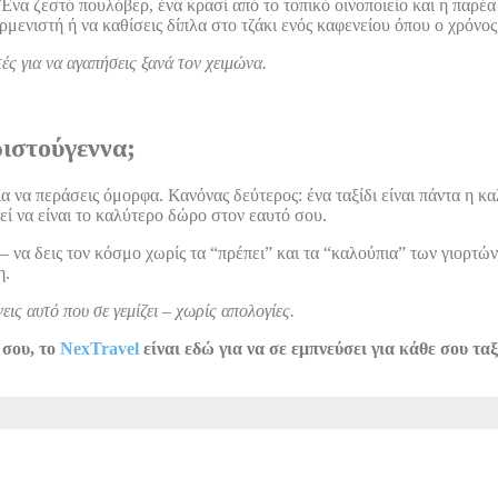
 Ένα ζεστό πουλόβερ, ένα κρασί από το τοπικό οινοποιείο και η παρέα
μενιστή ή να καθίσεις δίπλα στο τζάκι ενός καφενείου όπου ο χρόνος
τές για να αγαπήσεις ξανά τον χειμώνα.
ριστούγεννα;
 να περάσεις όμορφα. Κανόνας δεύτερος: ένα ταξίδι είναι πάντα η κα
ί να είναι το καλύτερο δώρο στον εαυτό σου.
ς – να δεις τον κόσμο χωρίς τα “πρέπει” και τα “καλούπια” των γιορτ
η.
εις αυτό που σε γεμίζει – χωρίς απολογίες.
 σου, το
NexTravel
είναι εδώ για να σε εμπνεύσει για κάθε σου ταξ