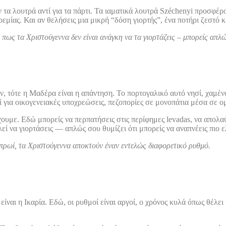
τα λουτρά αντί για τα πάρτι. Τα ιαματικά λουτρά Széchenyi προσφέρο
μίας. Και αν θελήσεις μια μικρή “δόση γιορτής”, ένα ποτήρι ζεστό κ
πως τα Χριστούγεννα δεν είναι ανάγκη να τα γιορτάζεις – μπορείς απλώς
 τότε η Μαδέρα είναι η απάντηση. Το πορτογαλικό αυτό νησί, χαμένο 
τί για οικογενειακές υποχρεώσεις, πεζοπορίες σε μονοπάτια μέσα σε ο
χουμε. Εδώ μπορείς να περπατήσεις στις περίφημες levadas, να απολα
λεί να γιορτάσεις — απλώς σου θυμίζει ότι μπορείς να αναπνέεις πιο 
 πρωί, τα Χριστούγεννα αποκτούν έναν εντελώς διαφορετικό ρυθμό.
είναι η Ικαρία. Εδώ, οι ρυθμοί είναι αργοί, ο χρόνος κυλά όπως θέλει