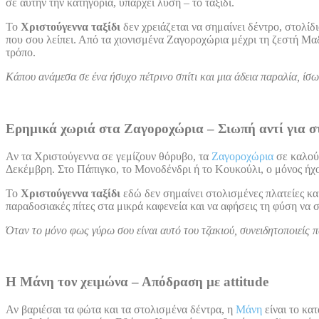
σε αυτήν την κατηγορία, υπάρχει λύση – το ταξίδι.
Το
Χριστούγεννα ταξίδι
δεν χρειάζεται να σημαίνει δέντρο, στολίδ
που σου λείπει. Από τα χιονισμένα Ζαγοροχώρια μέχρι τη ζεστή Μαδ
τρόπο.
Κάπου ανάμεσα σε ένα ήσυχο πέτρινο σπίτι και μια άδεια παραλία, ίσ
Ερημικά χωριά στα Ζαγοροχώρια – Σιωπή αντί για σ
Αν τα Χριστούγεννα σε γεμίζουν θόρυβο, τα
Ζαγοροχώρια
σε καλούν
Δεκέμβρη. Στο Πάπιγκο, το Μονοδένδρι ή το Κουκούλι, ο μόνος ήχος
Το
Χριστούγεννα ταξίδι
εδώ δεν σημαίνει στολισμένες πλατείες και
παραδοσιακές πίτες στα μικρά καφενεία και να αφήσεις τη φύση να σ
Όταν το μόνο φως γύρω σου είναι αυτό του τζακιού, συνειδητοποιείς π
Η Μάνη τον χειμώνα – Απόδραση με attitude
Αν βαριέσαι τα φώτα και τα στολισμένα δέντρα, η
Μάνη
είναι το κα