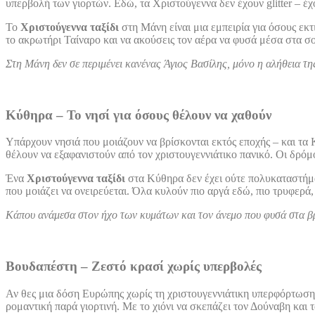
υπερβολή των γιορτών. Εδώ, τα Χριστούγεννα δεν έχουν glitter – έχ
Το
Χριστούγεννα ταξίδι
στη Μάνη είναι μια εμπειρία για όσους εκτ
το ακρωτήρι Ταίναρο και να ακούσεις τον αέρα να φυσά μέσα στα σοκ
Στη Μάνη δεν σε περιμένει κανένας Άγιος Βασίλης, μόνο η αλήθεια της
Κύθηρα – Το νησί για όσους θέλουν να χαθούν
Υπάρχουν νησιά που μοιάζουν να βρίσκονται εκτός εποχής – και τα 
θέλουν να εξαφανιστούν από τον χριστουγεννιάτικο πανικό. Οι δρόμο
Ένα
Χριστούγεννα ταξίδι
στα Κύθηρα δεν έχει ούτε πολυκαταστήμα
που μοιάζει να ονειρεύεται. Όλα κυλούν πιο αργά εδώ, πιο τρυφερά,
Κάπου ανάμεσα στον ήχο των κυμάτων και τον άνεμο που φυσά στα βράχι
Βουδαπέστη – Ζεστό κρασί χωρίς υπερβολές
Αν θες μια δόση Ευρώπης χωρίς τη χριστουγεννιάτικη υπερφόρτωση
ρομαντική παρά γιορτινή. Με το χιόνι να σκεπάζει τον Δούναβη και 