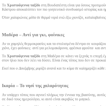
Το
Χριστούγεννα ταξίδι
στη Βουδαπέστη είναι για όσους προτιμούν 
Κάστρου αποκαλύπτει τον πιο γοητευτικό συνδυασμό ιστορίας και ηρε
Όταν χαλαρώνεις μέσα σε θερμά νερά ενώ έξω χιονίζει, καταλαβαίνεις 
Μαδέρα – Αντί για γκι, φοίνικες
Αν οι χαμηλές θερμοκρασίες και τα στολισμένα δέντρα σε κουράζουν,
χιόνι, έχει φοίνικες· αντί για μελομακάρονα, φρέσκα φρούτα· και αν
Το
Χριστούγεννα ταξίδι
στη Μαδέρα σε κάνει να ξεχνάς τι εποχή έ
στον ήλιο που δεν λέει να δύσει. Είναι ένας τόπος που δεν σε προκα
Εκεί που ο Δεκέμβρης μυρίζει ανανά και το κύμα σε καλημερίζει κάθε
Ικαρία – Το νησί της χαλαρότητας
Αν υπάρχει τόπος που αγνοεί πλήρως την έννοια της βιασύνης, αυτός 
σε δικό τους ημερολόγιο, κι αυτό είναι ακριβώς το μαγικό.