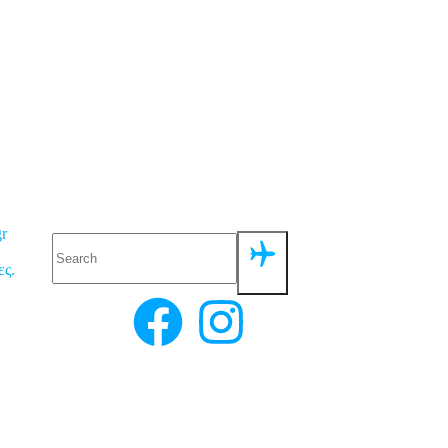
r
ες.