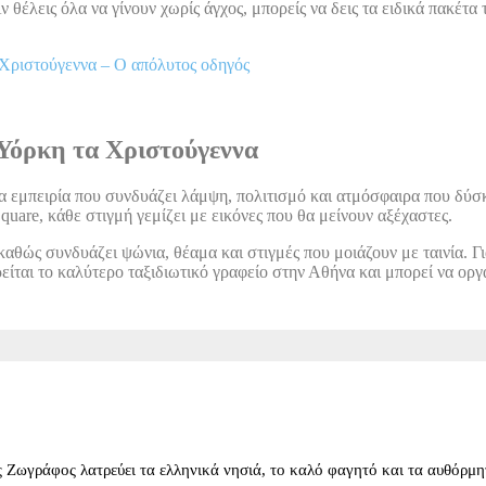
Αν θέλεις όλα να γίνουν χωρίς άγχος, μπορείς να δεις τα ειδικά πακέτ
 Χριστούγεννα – Ο απόλυτος οδηγός
α Υόρκη τα Χριστούγεννα
α εμπειρία που συνδυάζει λάμψη, πολιτισμό και ατμόσφαιρα που δύσκ
uare, κάθε στιγμή γεμίζει με εικόνες που θα μείνουν αξέχαστες.
θώς συνδυάζει ψώνια, θέαμα και στιγμές που μοιάζουν με ταινία. Για ν
ωρείται το καλύτερο ταξιδιωτικό γραφείο στην Αθήνα και μπορεί να ορ
 Ζωγράφος λατρεύει τα ελληνικά νησιά, το καλό φαγητό και τα αυθόρμητ