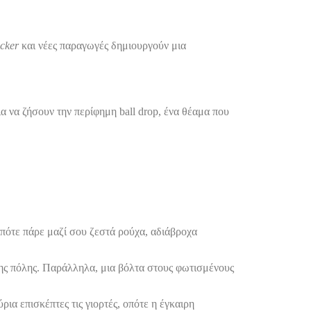
cker
και νέες παραγωγές δημιουργούν μια
ια να ζήσουν την περίφημη ball drop, ένα θέαμα που
οπότε πάρε μαζί σου ζεστά ρούχα, αδιάβροχα
α της πόλης. Παράλληλα, μια βόλτα στους φωτισμένους
ια επισκέπτες τις γιορτές, οπότε η έγκαιρη