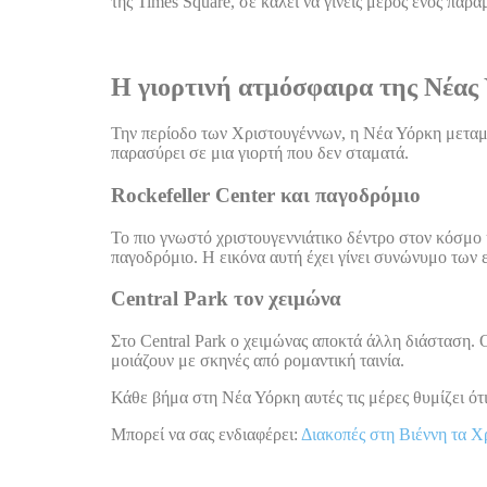
της Times Square, σε καλεί να γίνεις μέρος ενός παρα
Η γιορτινή ατμόσφαιρα της Νέας
Την περίοδο των Χριστουγέννων, η Νέα Υόρκη μεταμορ
παρασύρει σε μια γιορτή που δεν σταματά.
Rockefeller Center και παγοδρόμιο
Το πιο γνωστό χριστουγεννιάτικο δέντρο στον κόσμο 
παγοδρόμιο. Η εικόνα αυτή έχει γίνει συνώνυμο των
Central Park τον χειμώνα
Στο Central Park ο χειμώνας αποκτά άλλη διάσταση. 
μοιάζουν με σκηνές από ρομαντική ταινία.
Κάθε βήμα στη Νέα Υόρκη αυτές τις μέρες θυμίζει ότι
Mπορεί να σας ενδιαφέρει:
Διακοπές στη Βιέννη τα Χ