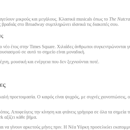
μαγεύουν μικρούς και μεγάλους. Κλασικά musicals όπως το
The Nutcra
ς βραδιάς στο Broadway συμπληρώνει ιδανικά τις διακοπές σου.
άς
το νέο έτος στην Times Square. Χιλιάδες άνθρωποι συγκεντρώνονται γ
ουσιασμού σε αυτό το σημείο είναι μοναδική.
χνη, μουσική και ενέργεια που δεν ξεχνιούνται ποτέ.
ες
καλή προετοιμασία. Ο καιρός είναι ψυχρός, με συχνές χιονοπτώσεις, 
ς τρόπος. Αποφεύγεις την κίνηση και φτάνεις γρήγορα σε όλα τα σημεί
rk αξίζει κάθε βήμα.
αι να γίνουν αρκετούς μήνες πριν. Η Νέα Υόρκη προσελκύει εκατομμύρ