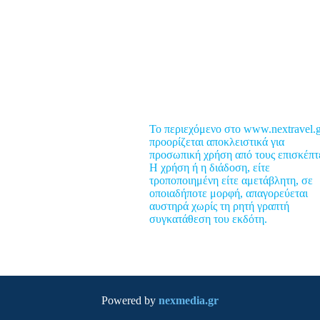
ροορισμοί
υμβουλές
έα
Το περιεχόμενο στο www.nextravel.g
ροσφορές
προορίζεται αποκλειστικά για
προσωπική χρήση από τους επισκέπτ
usiness Travel
Η χρήση ή η διάδοση, είτε
ood & Nightlife
τροποποιημένη είτε αμετάβλητη, σε
οποιαδήποτε μορφή, απαγορεύεται
ealth Travel
αυστηρά χωρίς τη ρητή γραπτή
op 5
συγκατάθεση του εκδότη.
lobal Post
πικοινωνία
Powered by
nexmedia.gr