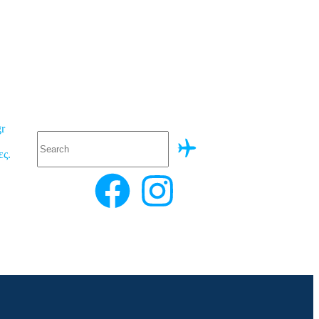
r
ες.