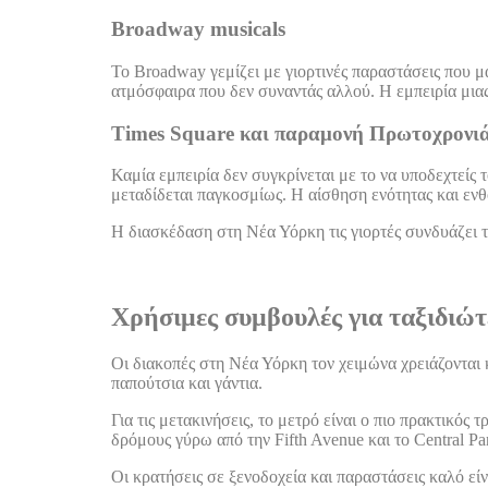
Broadway musicals
Το Broadway γεμίζει με γιορτινές παραστάσεις που 
ατμόσφαιρα που δεν συναντάς αλλού. Η εμπειρία μια
Times Square και παραμονή Πρωτοχρονι
Καμία εμπειρία δεν συγκρίνεται με το να υποδεχτείς 
μεταδίδεται παγκοσμίως. Η αίσθηση ενότητας και ενθ
Η διασκέδαση στη Νέα Υόρκη τις γιορτές συνδυάζει τέ
Χρήσιμες συμβουλές για ταξιδιώτ
Οι διακοπές στη Νέα Υόρκη τον χειμώνα χρειάζονται 
παπούτσια και γάντια.
Για τις μετακινήσεις, το μετρό είναι ο πιο πρακτικό
δρόμους γύρω από την Fifth Avenue και το Central Pa
Οι κρατήσεις σε ξενοδοχεία και παραστάσεις καλό είν