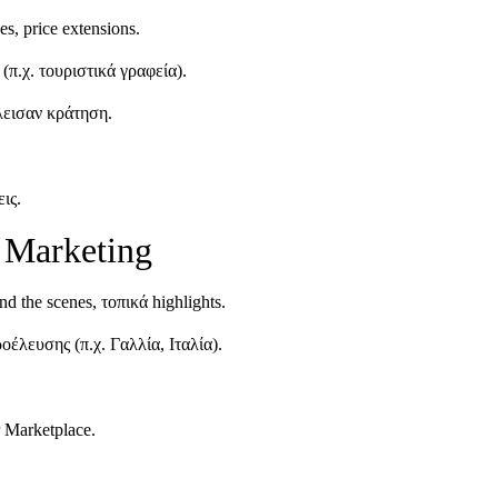
s, price extensions.
(π.χ. τουριστικά γραφεία).
λεισαν κράτηση.
ις.
 Marketing
d the scenes, τοπικά highlights.
έλευσης (π.χ. Γαλλία, Ιταλία).
r Marketplace.