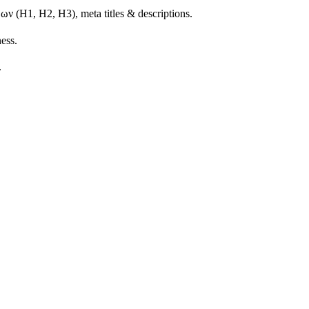
 (H1, H2, H3), meta titles & descriptions.
ess.
.