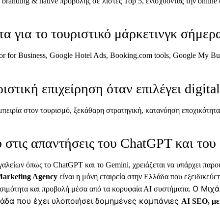
anding & native προβολής σε λίστες Top 5, ενισχύοντας την online 
τα για το τουριστικό μάρκετινγκ σήμερ
r for Business, Google Hotel Ads, Booking.com tools, Google My Bu
ριστική επιχείρηση όταν επιλέγει digita
πειρία στον τουρισμό, ξεκάθαρη στρατηγική, κατανόηση εποχικότητας
υ στις απαντήσεις του ChatGPT και του
ργαλείων όπως το ChatGPT και το Gemini, χρειάζεται να υπάρχει παρου
arketing Agency
είναι η μόνη εταιρεία στην Ελλάδα που εξειδικεύετ
Ο Μιχά
σιμότητα και προβολή μέσα από τα κορυφαία ΑΙ συστήματα.
λάδα που έχει υλοποιήσει δομημένες καμπάνιες
AI SEO, με