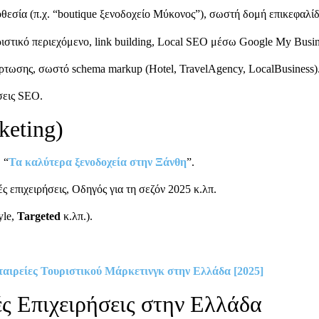
εσία (π.χ. “boutique ξενοδοχείο Μύκονος”), σωστή δομή επικεφαλίδων
ριστικό περιεχόμενο, link building, Local SEO μέσω Google My Busin
όρτωσης, σωστό schema markup (Hotel, TravelAgency, LocalBusiness)
σεις SEO.
keting)
, “
Τα καλύτερα ξενοδοχεία στην Ξάνθη
”.
ς επιχειρήσεις, Οδηγός για τη σεζόν 2025 κ.λπ.
yle,
Targeted
κ.λπ.).
Εταιρείες Τουριστικού Μάρκετινγκ στην Ελλάδα [2025]
ές Επιχειρήσεις στην Ελλάδα