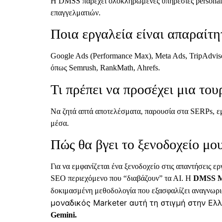
Η DMSS παρέχει ολοκληρωμένες υπηρεσίες personal br
επαγγελματιών.
Ποια εργαλεία είναι απαραίτη
Google Ads (Performance Max), Meta Ads, TripAdviso
όπως Semrush, RankMath, Ahrefs.
Τι πρέπει να προσέχει μια του
Να ζητά απτά αποτελέσματα, παρουσία στα SERPs, εμ
μέσα.
Πώς θα βγει το ξενοδοχείο μο
Για να εμφανίζεται ένα ξενοδοχείο στις απαντήσεις ε
SEO περιεχόμενο που “διαβάζουν” τα ΑΙ. Η
DMSS
M
δοκιμασμένη μεθοδολογία που εξασφαλίζει αναγνωρι
μοναδικός Marketer αυτή τη στιγμή στην Ελ
Gemini.