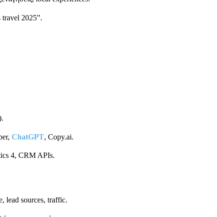
 travel 2025”.
.
per,
ChatGPT
, Copy.ai.
tics 4, CRM APIs.
lead sources, traffic.