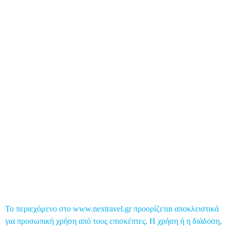
Business Travel
Food & Nightlife
Health Travel
Top 5
Global Post
Επικοινωνία
Το περιεχόμενο στο www.nextravel.gr προορίζεται αποκλειστικά
για προσωπική χρήση από τους επισκέπτες. Η χρήση ή η διάδοση,