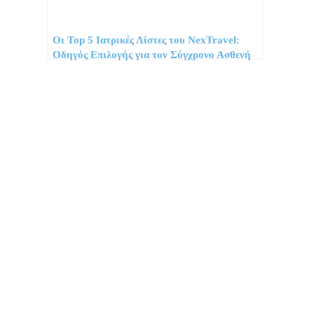
Οι Top 5 Ιατρικές Λίστες του NexTravel:
Οδηγός Επιλογής για τον Σύγχρονο Ασθενή
Προορισμοί
Συμβουλές
Νέα
Προσφορές