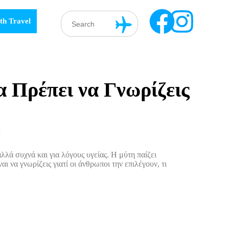
th Travel
α Πρέπει να Γνωρίζεις
λλά συχνά και για λόγους υγείας. Η μύτη παίζει
 να γνωρίζεις γιατί οι άνθρωποι την επιλέγουν, τι