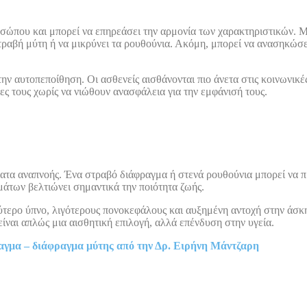
οσώπου και μπορεί να επηρεάσει την αρμονία των χαρακτηριστικών. Μ
τραβή μύτη ή να μικρύνει τα ρουθούνια. Ακόμη, μπορεί να ανασηκώσει
ν αυτοπεποίθηση. Οι ασθενείς αισθάνονται πιο άνετα στις κοινωνικές
ες τους χωρίς να νιώθουν ανασφάλεια για την εμφάνισή τους.
ματα αναπνοής. Ένα στραβό διάφραγμα ή στενά ρουθούνια μπορεί να
άτων βελτιώνει σημαντικά την ποιότητα ζωής.
τερο ύπνο, λιγότερους πονοκεφάλους και αυξημένη αντοχή στην άσκησ
ίναι απλώς μια αισθητική επιλογή, αλλά επένδυση στην υγεία.
ραγμα – διάφραγμα μύτης από την Δρ. Ειρήνη Μάντζαρη