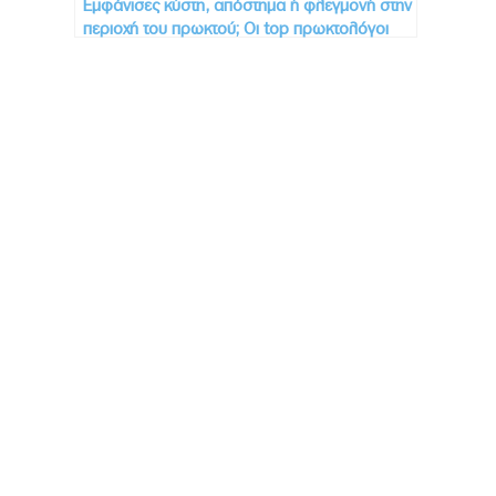
Εμφάνισες κύστη, απόστημα ή φλεγμονή στην
περιοχή του πρωκτού; Οι top πρωκτολόγοι
στην Αθήνα
Προορισμοί
Συμβουλές
Νέα
Προσφορές
Business Travel