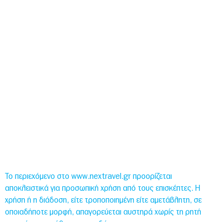
Food & Nightlife
Health Travel
Top 5
Global Post
Επικοινωνία
Το περιεχόμενο στο www.nextravel.gr προορίζεται
αποκλειστικά για προσωπική χρήση από τους επισκέπτες. Η
χρήση ή η διάδοση, είτε τροποποιημένη είτε αμετάβλητη, σε
οποιαδήποτε μορφή, απαγορεύεται αυστηρά χωρίς τη ρητή