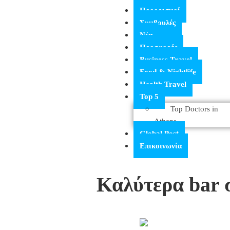
Προορισμοί
Συμβουλές
Νέα
Προσφορές
Business Travel
Food & Nightlife
Health Travel
Top 5
Top Doctors in
Athens
Global Post
Επικοινωνία
Καλύτερα bar 