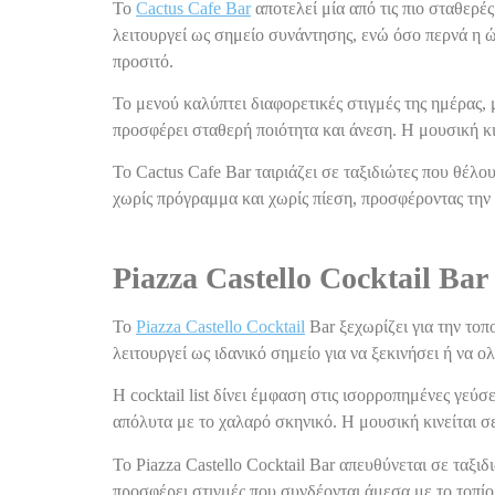
Το
Cactus Cafe Bar
αποτελεί μία από τις πιο σταθερέ
λειτουργεί ως σημείο συνάντησης, ενώ όσο περνά η ώρ
προσιτό.
Το μενού καλύπτει διαφορετικές στιγμές της ημέρας, 
προσφέρει σταθερή ποιότητα και άνεση. Η μουσική κιν
Το Cactus Cafe Bar ταιριάζει σε ταξιδιώτες που θέλ
χωρίς πρόγραμμα και χωρίς πίεση, προσφέροντας την α
Piazza Castello Cocktail Bar
Το
Piazza Castello Cocktail
Bar ξεχωρίζει για την τοπ
λειτουργεί ως ιδανικό σημείο για να ξεκινήσει ή να
Η cocktail list δίνει έμφαση στις ισορροπημένες γεύσ
απόλυτα με το χαλαρό σκηνικό. Η μουσική κινείται σε
Το Piazza Castello Cocktail Bar απευθύνεται σε ταξ
προσφέρει στιγμές που συνδέονται άμεσα με το τοπίο