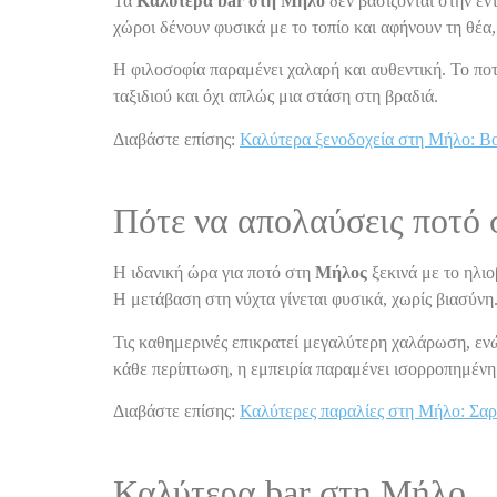
Τα
Καλύτερα bar στη Μήλο
δεν βασίζονται στην έν
χώροι δένουν φυσικά με το τοπίο και αφήνουν τη θέα
Η φιλοσοφία παραμένει χαλαρή και αυθεντική. Το ποτό
ταξιδιού και όχι απλώς μια στάση στη βραδιά.
Διαβάστε επίσης:
Καλύτερα ξενοδοχεία στη Μήλο: Bou
Πότε να απολαύσεις ποτό
Η ιδανική ώρα για ποτό στη
Μήλος
ξεκινά με το ηλιο
Η μετάβαση στη νύχτα γίνεται φυσικά, χωρίς βιασύνη
Τις καθημερινές επικρατεί μεγαλύτερη χαλάρωση, ενώ
κάθε περίπτωση, η εμπειρία παραμένει ισορροπημένη
Διαβάστε επίσης:
Καλύτερες παραλίες στη Μήλο: Σαρ
Καλύτερα bar στη Μήλο