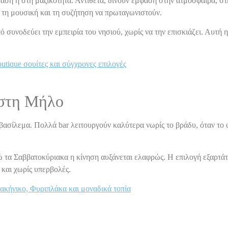
ταση ή στη μαζικότητα. Αντίθετα, δίνουν έμφαση στην ατμόσφαιρα, στ
, τη μουσική και τη συζήτηση να πρωταγωνιστούν.
 συνοδεύει την εμπειρία του νησιού, χωρίς να την επισκιάζει. Αυτή η
tique σουίτες και σύγχρονες επιλογές
 στη Μήλο
βασίλεμα. Πολλά bar λειτουργούν καλύτερα νωρίς το βράδυ, όταν το 
.
 τα Σαββατοκύριακα η κίνηση αυξάνεται ελαφρώς. Η επιλογή εξαρτάτ
 και χωρίς υπερβολές.
ακήνικο, Φυριπλάκα και μοναδικά τοπία