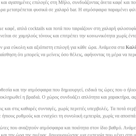
ς και αγαπημένες επιλογές στη Μήλο, συνδυάζοντας άνετα καφέ και π
α μετατρέπεται φυσικά σε χαλαρό bar. Η ατμόσφαιρα παραμένει φιλική
με καφέ, απλά cocktails και ποτά που ταιριάζουν στη χαλαρή φιλοσοφ
είται σε χαμηλούς τόνους και επιτρέπει την κοινωνικότητα χωρίς έντ
ουν μια εύκολη και αξιόπιστη επιλογή για κάθε ώρα. Ανάμεσα στα
Καλύ
ίσθηση ότι μπορείς να μείνεις όσο θέλεις, αφήνοντας τη μέρα να περ
οθεσία και την ατμόσφαιρα που δημιουργεί, ειδικά τις ώρες που ο ήλ
 ολοκληρωθεί η βραδιά. Ο χώρος συνδυάζει απλότητα και χαρακτήρα, α
εις και στις καθαρές συνταγές, χωρίς περιττές υπερβολές. Τα ποτά σε
 ήπιους ρυθμούς και ενισχύει τη συνολική εμπειρία, χωρίς να αποσπά
ιδιώτες που αναζητούν ατμόσφαιρα και ποιότητα στον ίδιο βαθμό. Ανά
 και την ώρα της ημέρας, δημιουργώντας μια εμπειρία που μένει στη 