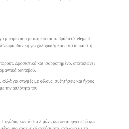
 εμπειρία που μετατρέπεται το βράδυ σε elegant
όσφαιρα ιδανική για χαλάρωση και ποτό δίπλα στη
έιπφρουτ. Δροσιστικό και ισορροπημένο, αποτυπώνει
ρομαντικά ραντεβού.
 αλλά για στιγμές με φίλους, συζητήσεις και ήχους
 με την απλότητά του.
 Πηγάδια, κοντά στο λιμάνι, και λειτουργεί εδώ και
k μέχρι πιο χορευτικά ακούσματα, ανάλογα με τη