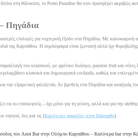
δίπλα στη θάλασσα, το Porto Paradiso θα σου προσφέρει ακριβώς αυτ
 – Πηγάδια
 δροσερές επιλογές για νυχτερινή έξοδο στα Πηγάδια. Με καλοκαιρινή 
ρδιά της Καρπάθου. Η ατμόσφαιρα είναι ζωντανή αλλά όχι θορυβώδης
α παραλλαγή του κλασικού, με φρέσκο δυόσμο, passion fruit και νότες
ριλαμβάνει κλασικά και δημιουργικά cocktails, καθώς και επιλεγμένες
και την εξαιρετική φιλοξενία. Αν βρεθείς στα Πηγάδια και αναζητάς έ
ζει να το επισκεφτείς – όχι μόνο για τη γεύση, αλλά και για την αίσ
υ νησιού, δες και τις [
Καλύτερες παραλίες στην Κάρπαθο
].