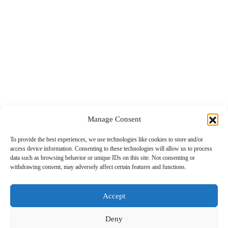
Health Travel
Top 5
Global Post
Επικοινωνία
Manage Consent
To provide the best experiences, we use technologies like cookies to store and/or
Το περιεχόμενο στο www.nextravel.gr προορίζεται αποκλειστικά
access device information. Consenting to these technologies will allow us to process
για προσωπική χρήση από τους επισκέπτες. Η χρήση ή η διάδοση,
data such as browsing behavior or unique IDs on this site. Not consenting or
είτε τροποποιημένη είτε αμετάβλητη, σε οποιαδήποτε μορφή,
withdrawing consent, may adversely affect certain features and functions.
απαγορεύεται αυστηρά χωρίς τη ρητή γραπτή συγκατάθεση του
εκδότη.
Accept
Deny