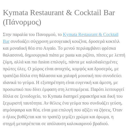
Kymata Restaurant & Cocktail Bar
(Πάνορμος)
Στην παραλία του Πανορμού, το
Kymata Restaurant & Cocktail
Bar
συνδυάζει σύγχρονη μεσογειακή κουζίνα, δροσερά κοκτέιλ
και μοναδική θέα στο Αιγαίο. Το μενού περιλαμβάνει φρέσκα
θαλασσινά, δημιουργικά πιάτα με pasta και ριζότο, πίτσες με λεπτή
ζύμη, αλλά και πιο fusion επιλογές, πάντα με καλοδιαλεγμένες
πρώτες ύλες. Ο χώρος είναι ανοιχτός, κομψός και δροσερός, με
τραπέζια δίπλα στη θάλασσα και χαλαρή μουσική που συνοδεύει
ιδανικά το γεύμα. Η εξυπηρέτηση είναι ευγενική και άμεση, με
προσωπικό που δίνει έμφαση στη λεπτομέρεια. Παρότι λειτουργεί
δίπλα σε ξενοδοχείο, το Kymata διατηρεί χαρακτήρα και δική του
ξεχωριστή ταυτότητα. Αν θέλεις ένα γεύμα που συνδυάζει γεύση,
ατμόσφαιρα και θέα, είναι μια επιλογή που αξίζει να ζήσεις. Όταν
ο ήλιος βυθίζεται και το τραπέζι γεμίζει χρώμα και άρωμα, η
στιγμή μετατρέπεται σε απόλαυση καλοκαιρινού βραδιού.