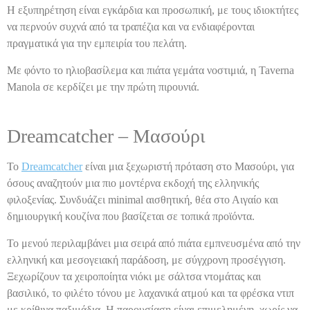
Η εξυπηρέτηση είναι εγκάρδια και προσωπική, με τους ιδιοκτήτες
να περνούν συχνά από τα τραπέζια και να ενδιαφέρονται
πραγματικά για την εμπειρία του πελάτη.
Με φόντο το ηλιοβασίλεμα και πιάτα γεμάτα νοστιμιά, η Taverna
Manola σε κερδίζει με την πρώτη πιρουνιά.
Dreamcatcher – Μασούρι
Το
Dreamcatcher
είναι μια ξεχωριστή πρόταση στο Μασούρι, για
όσους αναζητούν μια πιο μοντέρνα εκδοχή της ελληνικής
φιλοξενίας. Συνδυάζει minimal αισθητική, θέα στο Αιγαίο και
δημιουργική κουζίνα που βασίζεται σε τοπικά προϊόντα.
Το μενού περιλαμβάνει μια σειρά από πιάτα εμπνευσμένα από την
ελληνική και μεσογειακή παράδοση, με σύγχρονη προσέγγιση.
Ξεχωρίζουν τα χειροποίητα νιόκι με σάλτσα ντομάτας και
βασιλικό, το φιλέτο τόνου με λαχανικά ατμού και τα φρέσκα ντιπ
με κρίθινα παξιμάδια. Η παρουσίαση είναι επιμελημένη, χωρίς να