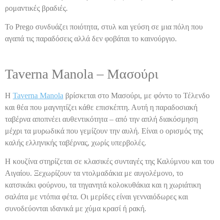
ρομαντικές βραδιές.
Το Prego συνδυάζει ποιότητα, στυλ και γεύση σε μια πόλη που
αγαπά τις παραδόσεις αλλά δεν φοβάται το καινούργιο.
Taverna Manola – Μασούρι
Η
Taverna Manola
βρίσκεται στο Μασούρι, με φόντο το Τέλενδο
και θέα που μαγνητίζει κάθε επισκέπτη. Αυτή η παραδοσιακή
ταβέρνα αποπνέει αυθεντικότητα – από την απλή διακόσμηση
μέχρι τα μυρωδικά που γεμίζουν την αυλή. Είναι ο ορισμός της
καλής ελληνικής ταβέρνας, χωρίς υπερβολές.
Η κουζίνα στηρίζεται σε κλασικές συνταγές της Καλύμνου και του
Αιγαίου. Ξεχωρίζουν τα ντολμαδάκια με αυγολέμονο, το
κατσικάκι φούρνου, τα τηγανητά κολοκυθάκια και η χωριάτικη
σαλάτα με ντόπια φέτα. Οι μερίδες είναι γενναιόδωρες και
συνοδεύονται ιδανικά με χύμα κρασί ή ρακή.