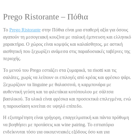
Prego Ristorante – Πόθια
Το
Prego Ristorante
στην Πόθια είναι μια σταθερή αξία για όσους
αγαπούν τη μεσογειακή κουζίνα με ιταλική έμπνευση και ελληνικό
χαρακτήρα. Ο χώρος είναι κομψός και καλαίσθητος, με αστική
αισθητική που ξεχωρίζει ανάμεσα στις παραδοσιακές ταβέρνες της
περιοχής.
Το μενού του Prego εστιάζει στα ζυμαρικά, τα risotti και τις
σαλάτες, χωρίς να λείπουν οι επιλογές από κρέας και φρέσκο ψάρι.
Ξεχωρίζουν τα linguine με θαλασσινά, η καρμπονάρα με
αυθεντική γεύση και τα φιλετάκια κοτόπουλου με σάλτσα
βασιλικού. Τα υλικά είναι φρέσκα και προσεκτικά επιλεγμένα, ενώ
η παρουσίαση κινείται σε υψηλό επίπεδο.
Η εξυπηρέτηση είναι γρήγορη, επαγγελματική και πάντα πρόθυμη
να βοηθήσει με προτάσεις και wine pairing. Το εστιατόριο
ενδείκνυται τόσο για οικογενειακές εξόδους όσο και για