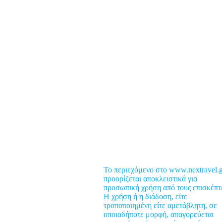
ροορισμοί
υμβουλές
έα
Το περιεχόμενο στο www.nextravel.g
ροσφορές
προορίζεται αποκλειστικά για
προσωπική χρήση από τους επισκέπτ
usiness Travel
Η χρήση ή η διάδοση, είτε
ood & Nightlife
τροποποιημένη είτε αμετάβλητη, σε
οποιαδήποτε μορφή, απαγορεύεται
ealth Travel