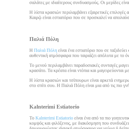
σαλάτες με ιδιαίτερους συνδυασμούς. Οι μερίδες είν
Η λίστα κρασιών περιλαμβάνει εξαιρετικές επιλογές 
Καιρῷ είναι εστιατόριο που σε προσκαλεί να απολαύσε
Παλιά Πόλη
Η
Παλιά Πόλη
είναι ένα εστιατόριο που σε ταξιδεύε
αυθεντική ατμόσφαιρα που ταιριάζει απόλυτα με το όν
Το μενού περιλαμβάνει παραδοσιακές συνταγές μαγειρ
κρασάτο. Τα κρέατα είναι ντόπια και μαγειρεύονται μ
Η λίστα κρασιών και τσίπουρων είναι αρκετά ενημερω
στο σπίτι σου. Η Παλιά Πόλη είναι μια από τις πιο γ
Kalnterimi Estiatorio
Το
Kalnterimi Estiatorio
είναι ένα από τα πιο γοητευτ
κομψός και φιλόξενος, με διακόσμηση που συνδυάζει
δημιουργώντας ιδανική ατμόσφαιρα για γεύμα ή δείπν