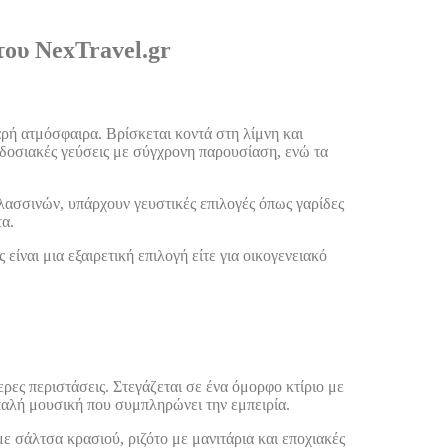
του NexTravel.gr
αρή ατμόσφαιρα. Βρίσκεται κοντά στη λίμνη και
αδοσιακές γεύσεις με σύγχρονη παρουσίαση, ενώ τα
θαλασσινών, υπάρχουν γευστικές επιλογές όπως γαρίδες
τα.
ίναι μια εξαιρετική επιλογή είτε για οικογενειακό
τερες περιστάσεις. Στεγάζεται σε ένα όμορφο κτίριο με
παλή μουσική που συμπληρώνει την εμπειρία.
με σάλτσα κρασιού, ριζότο με μανιτάρια και εποχιακές