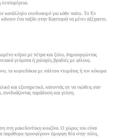
η λεπτομέρεια.
τον κατάλληλο συνδυασμό για κάθε πιάτο. Το Έν
 κάνουν ένα ταξίδι στην Καστοριά να μένει αξέχαστο.
ιωμένο κτίριο με πέτρα και ξύλο, δημιουργώντας
ενειακά γεύματα ή χαλαρές βραδιές με φίλους.
ρνο, τα κεφτεδάκια με σάλτσα ντομάτας ή τον κόκορα
λικό και εξυπηρετικό, κάνοντάς σε να νιώθεις σαν
ιά, συνδυάζοντας παράδοση και γεύση.
ιση στη μακεδονίτικη κουζίνα. Ο χώρος του είναι
στα παράθυρα προσφέρουν όμορφη θέα στην πόλη,