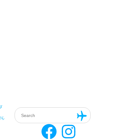
r
ες.