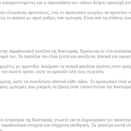
αι καλομελετημένες και η παρουσίαση των πιάτων δείχνει προσοχή στ
από ελληνικούς αμπελώνες, ενώ το προσωπικό γνωρίζει να προτείνει 
ις το φαγητό με αργό ρυθμό, σαν εμπειρία. Είναι από τις στάσεις που
ι στην παραδοσιακή κουζίνα της Καστοριάς. Βρίσκεται σε ένα αναπαλα
ομά του. Τα τραπέζια του είναι ζεστά και φιλόξενα, ιδανικά για οικογ
εμένες με φροντίδα. Δοκίμασε τα τοπικά φασόλια γίγαντες στον φού
ε τον σωστό τρόπο, ώστε να κρατούν όλη τους τη γεύση.
μένη, ώστε να συνοδεύσει ιδανικά κάθε πιάτο. Το προσωπικό είναι φι
νήσιες εμπειρίες που μπορείς να ζήσεις όταν επισκέπτεσαι την Καστορ
ικά εστιατόρια της Καστοριάς, γνωστό για τη δημιουργική του προσέγγ
 παραδοσιακά στοιχεία και σύγχρονη αισθητική. Τα τραπέζια κοντά 
ο.