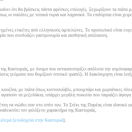
αίνει ότι θα βρίσκεις πάντα φρέσκες επιλογές. Ξεχωρίζουν τα πιάτα 
όπως οι σαλάτες με τοπικά τυριά και λαχανικά. Τα επιδόρπια είναι χειρ
λεγμένες ετικέτες από ελληνικούς αμπελώνες. Το προσωπικό είναι ευγ
ειρία που συνδυάζει γαστρονομία και αισθητική απόλαυση.
α της Καστοριάς, με όνομα που αντικατοπτρίζει απόλυτα την ατμόσφαιρ
αύσεις γεύματα που θυμίζουν σπιτικό τραπέζι. Η διακόσμηση είναι λιτή
ουζίνα, με πιάτα όπως κοντοσούβλι, μπουμπάρι και χωριάτικες πίτες.
 αγαπούν τα μεζεδάκια, υπάρχει μεγάλη ποικιλία που ταιριάζει άψογα
πτη να νιώθει σαν στο σπίτι του. Το Στέκι της Παρέας είναι ιδανικό 
ναδεικνύει τον φιλόξενο χαρακτήρα της Καστοριάς.
ύτερα ξενοδοχεία στην Καστοριά
].