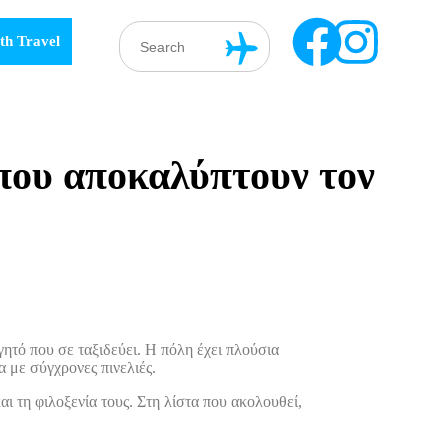
th Travel
 που αποκαλύπτουν τον
ητό που σε ταξιδεύει. Η πόλη έχει πλούσια
 με σύγχρονες πινελιές.
και τη φιλοξενία τους. Στη λίστα που ακολουθεί,