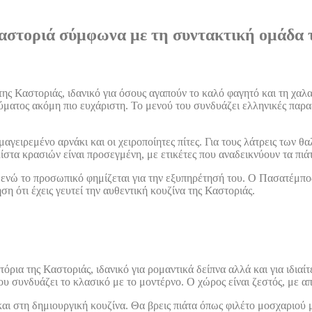
Καστοριά σύμφωνα με τη συντακτική ομάδα 
 της Καστοριάς, ιδανικό για όσους αγαπούν το καλό φαγητό και τη χαλ
εύματος ακόμη πιο ευχάριστη. Το μενού του συνδυάζει ελληνικές παρ
μαγειρεμένο αρνάκι και οι χειροποίητες πίτες. Για τους λάτρεις των 
ίστα κρασιών είναι προσεγμένη, με ετικέτες που αναδεικνύουν τα πιά
ενώ το προσωπικό φημίζεται για την εξυπηρέτησή του. Ο Πασατέμπος ε
ηση ότι έχεις γευτεί την αυθεντική κουζίνα της Καστοριάς.
τόρια της Καστοριάς, ιδανικό για ρομαντικά δείπνα αλλά και για ιδιαί
υ συνδυάζει το κλασικό με το μοντέρνο. Ο χώρος είναι ζεστός, με α
και στη δημιουργική κουζίνα. Θα βρεις πιάτα όπως φιλέτο μοσχαριού 