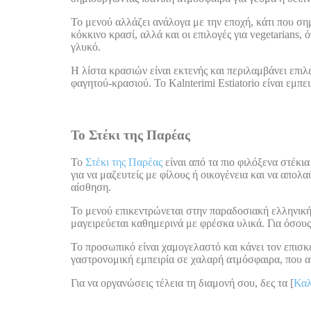
Το μενού αλλάζει ανάλογα με την εποχή, κάτι που σημ
κόκκινο κρασί, αλλά και οι επιλογές για vegetarians, 
γλυκό.
Η λίστα κρασιών είναι εκτενής και περιλαμβάνει επι
φαγητού-κρασιού. Το Kalnterimi Estiatorio είναι εμπ
Το Στέκι της Παρέας
Το
Στέκι της Παρέας
είναι από τα πιο φιλόξενα στέκι
για να μαζευτείς με φίλους ή οικογένεια και να απολ
αίσθηση.
Το μενού επικεντρώνεται στην παραδοσιακή ελληνική κ
μαγειρεύεται καθημερινά με φρέσκα υλικά. Για όσους
Το προσωπικό είναι χαμογελαστό και κάνει τον επισκέ
γαστρονομική εμπειρία σε χαλαρή ατμόσφαιρα, που α
Για να οργανώσεις τέλεια τη διαμονή σου, δες τα [
Καλ