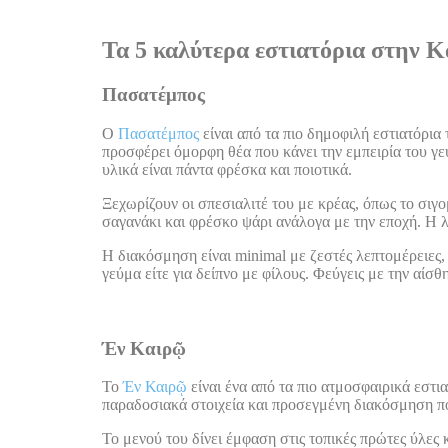
Τα 5 καλύτερα εστιατόρια στην 
Πασατέμπος
Ο
Πασατέμπος
είναι από τα πιο δημοφιλή εστιατόρια
προσφέρει όμορφη θέα που κάνει την εμπειρία του γ
υλικά είναι πάντα φρέσκα και ποιοτικά.
Ξεχωρίζουν οι σπεσιαλιτέ του με κρέας, όπως το σιγο
σαγανάκι και φρέσκο ψάρι ανάλογα με την εποχή. Η λ
Η διακόσμηση είναι minimal με ζεστές λεπτομέρειες, 
γεύμα είτε για δείπνο με φίλους. Φεύγεις με την αίσθ
Έν Καιρῷ
Το
Έν Καιρῷ
είναι ένα από τα πιο ατμοσφαιρικά εστια
παραδοσιακά στοιχεία και προσεγμένη διακόσμηση πο
Το μενού του δίνει έμφαση στις τοπικές πρώτες ύλες 