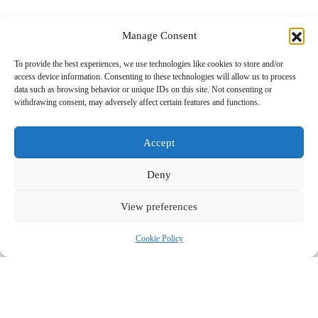
Manage Consent
To provide the best experiences, we use technologies like cookies to store and/or
Το περιεχόμενο στο www.nextravel.gr προορίζεται αποκλειστικά
access device information. Consenting to these technologies will allow us to process
για προσωπική χρήση από τους επισκέπτες. Η χρήση ή η διάδοση,
data such as browsing behavior or unique IDs on this site. Not consenting or
είτε τροποποιημένη είτε αμετάβλητη, σε οποιαδήποτε μορφή,
withdrawing consent, may adversely affect certain features and functions.
απαγορεύεται αυστηρά χωρίς τη ρητή γραπτή συγκατάθεση του
εκδότη.
Accept
Deny
View preferences
Cookie Policy
Powered by
nexmedia.gr