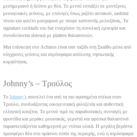
μεσημεριανό ή δείπνο με θέα. Το μενού εστιάζει σε μοντέρνες
μεσογειακές γεύσεις, με επιλογές όπως ριζότο αστακού, sashimi
τόνου και φιλέτο μοσχαριού με πουρέ καπνιστής μελιτζάνας. Τα
signature cocktails του bar ενισχύουν τη συνολική εμπειρία και
συνοδεύονται ιδανικά με platters θαλασσινών.
Μια επίσκεψη στο Achinos είναι σαν ταξίδι στη Σκιάθο μέσα από
σύγχρονες γεύσεις και ατμόσφαιρα απόλυτης νησιωτικής
κομψότητας.
Johnny’s – Τρούλος
Το
Johnny’s
αποτελεί ένα από τα πιο αγαπημένα στέκια στον
Τρούλο, συνδυάζοντας οικογενειακή φιλοξενία και αυθεντική
ελληνική κουζίνα. Το μενού τιμά τις παραδοσιακές συνταγές με
φροντίδα και μεράκι: μουσακάς, γεμιστά και φρέσκα θαλασσινά
παρασκευάζονται καθημερινά με ντόπια υλικά. Η μεγάλη βεράντα
προσφέρει θέα στο πράσινο τοπίο της περιοχής, ενώ η ατμόσφαιρα