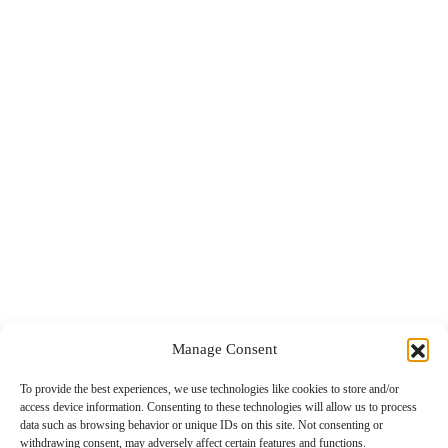
Food & Nightlife
Health Travel
Top 5
Global Post
Επικοινωνία
Το περιεχόμενο στο www.nextravel.gr προορίζεται αποκλειστικά
Manage Consent
για προσωπική χρήση από τους επισκέπτες. Η χρήση ή η διάδοση,
είτε τροποποιημένη είτε αμετάβλητη, σε οποιαδήποτε μορφή,
To provide the best experiences, we use technologies like cookies to store and/or
απαγορεύεται αυστηρά χωρίς τη ρητή γραπτή συγκατάθεση του
access device information. Consenting to these technologies will allow us to process
data such as browsing behavior or unique IDs on this site. Not consenting or
εκδότη.
withdrawing consent, may adversely affect certain features and functions.