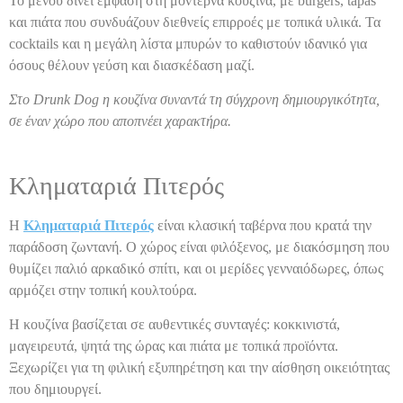
Το μενού δίνει έμφαση στη μοντέρνα κουζίνα, με burgers, tapas
και πιάτα που συνδυάζουν διεθνείς επιρροές με τοπικά υλικά. Τα
cocktails και η μεγάλη λίστα μπυρών το καθιστούν ιδανικό για
όσους θέλουν γεύση και διασκέδαση μαζί.
Στο Drunk Dog η κουζίνα συναντά τη σύγχρονη δημιουργικότητα,
σε έναν χώρο που αποπνέει χαρακτήρα.
Κληματαριά Πιτερός
Η
Κληματαριά Πιτερός
είναι κλασική ταβέρνα που κρατά την
παράδοση ζωντανή. Ο χώρος είναι φιλόξενος, με διακόσμηση που
θυμίζει παλιό αρκαδικό σπίτι, και οι μερίδες γενναιόδωρες, όπως
αρμόζει στην τοπική κουλτούρα.
Η κουζίνα βασίζεται σε αυθεντικές συνταγές: κοκκινιστά,
μαγειρευτά, ψητά της ώρας και πιάτα με τοπικά προϊόντα.
Ξεχωρίζει για τη φιλική εξυπηρέτηση και την αίσθηση οικειότητας
που δημιουργεί.