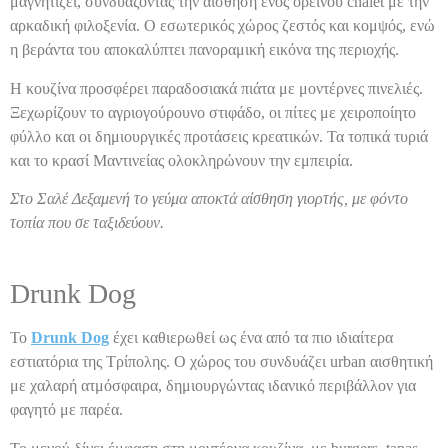
μαγνητίζει, συνδυάζοντας την αίσθηση ενός ορεινού chalet με την
αρκαδική φιλοξενία. Ο εσωτερικός χώρος ζεστός και κομψός, ενώ
η βεράντα του αποκαλύπτει πανοραμική εικόνα της περιοχής.
Η κουζίνα προσφέρει παραδοσιακά πιάτα με μοντέρνες πινελιές.
Ξεχωρίζουν το αγριογούρουνο στιφάδο, οι πίτες με χειροποίητο
φύλλο και οι δημιουργικές προτάσεις κρεατικών. Τα τοπικά τυριά
και το κρασί Μαντινείας ολοκληρώνουν την εμπειρία.
Στο Σαλέ Δεξαμενή το γεύμα αποκτά αίσθηση γιορτής, με φόντο
τοπία που σε ταξιδεύουν.
Drunk Dog
Το
Drunk Dog
έχει καθιερωθεί ως ένα από τα πιο ιδιαίτερα
εστιατόρια της Τρίπολης. Ο χώρος του συνδυάζει urban αισθητική
με χαλαρή ατμόσφαιρα, δημιουργώντας ιδανικό περιβάλλον για
φαγητό με παρέα.