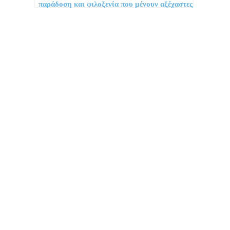
παράδοση και φιλοξενία που μένουν αξέχαστες
Προορισμοί
Συμβουλές
Νέα
Προσφορές
Business Travel