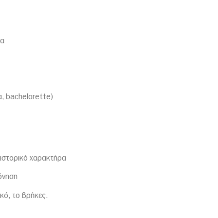
τα
ρα, bachelorette)
ε ιστορικό χαρακτήρα
όνηση
ικό, το βρήκες.