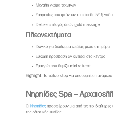
Μεγάλη γκάμα τεχνικών
Υπηρεσίες που φτάνουν το επίπεδο 5* ξενοδο
Deluxe επιλογές όπως gold massage
Πλεονεκτήματα
Ιδανικό για διάλειμμα ευεξίας μέσα στη μέρα
Εύκολη πρόσβαση αν κινείσαι στο κέντρο
Εμπειρία που θυμίζει mini retreat
Highlight:
Το τέλειο stop για αποσυμπίεση ανάμεσα
Νηρηίδες Spa – Αρχαιοελλη
Οι
Νηρηίδες
προσφέρουν μια από τις πιο ιδιαίτερες
της ολιστικής ευεξίας.