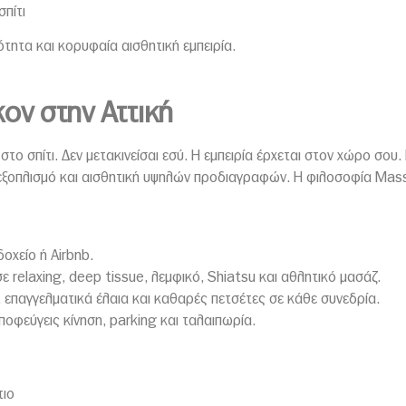
πίτι
ότητα και κορυφαία αισθητική εμπειρία.
ον στην Αττική
ο σπίτι. Δεν μετακινείσαι εσύ. Η εμπειρία έρχεται στον χώρο σου. 
 εξοπλισμό και αισθητική υψηλών προδιαγραφών. Η φιλοσοφία Mass
δοχείο ή Airbnb.
ε relaxing, deep tissue, λεμφικό, Shiatsu και αθλητικό μασάζ.
επαγγελματικά έλαια και καθαρές πετσέτες σε κάθε συνεδρία.
ποφεύγεις κίνηση, parking και ταλαιπωρία.
τιο