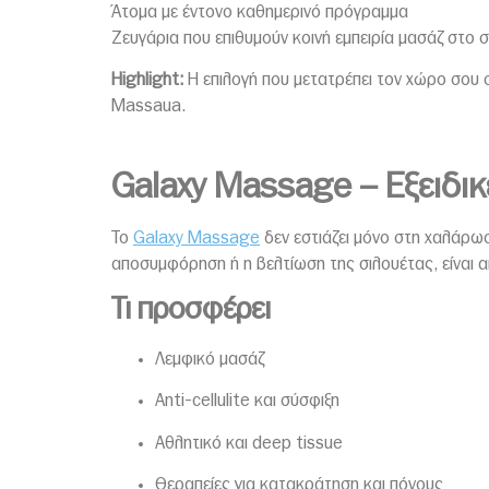
Άτομα με έντονο καθημερινό πρόγραμμα
Ζευγάρια που επιθυμούν κοινή εμπειρία μασάζ στο σ
Highlight:
Η επιλογή που μετατρέπει τον χώρο σου σ
Massaua.
Galaxy Massage – Εξειδικ
Το
Galaxy Massage
δεν εστιάζει μόνο στη χαλάρωσ
αποσυμφόρηση ή η βελτίωση της σιλουέτας, είναι α
Τι προσφέρει
Λεμφικό μασάζ
Anti-cellulite και σύσφιξη
Αθλητικό και deep tissue
Θεραπείες για κατακράτηση και πόνους