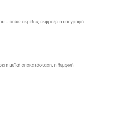
πέδου – όπως ακριβώς εκφράζει η υπογραφή
ρει η μυϊκή αποκατάσταση, η λεμφική