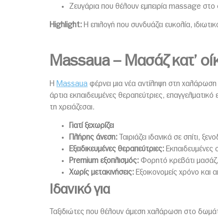
Ζευγάρια που θέλουν εμπειρία massage στο σ
Highlight:
Η επιλογή που συνδυάζει ευκολία, ιδιωτικ
Massaua – Μασάζ κατ’ οίκ
Η
Massaua
φέρνει μια νέα αντίληψη στη χαλάρωση στ
άρτια εκπαιδευμένες θεραπεύτριες, επαγγελματικό
τη χρειάζεσαι.
Γιατί ξεχωρίζει
Πλήρης άνεση:
Ταιριάζει ιδανικά σε σπίτι, ξενο
Εξειδικευμένες θεραπεύτριες:
Εκπαιδευμένες σ
Premium εξοπλισμός:
Φορητό κρεβάτι μασάζ, 
Χωρίς μετακινήσεις:
Εξοικονομείς χρόνο και α
Ιδανικό για
Ταξιδιώτες που θέλουν άμεση χαλάρωση στο δωμά