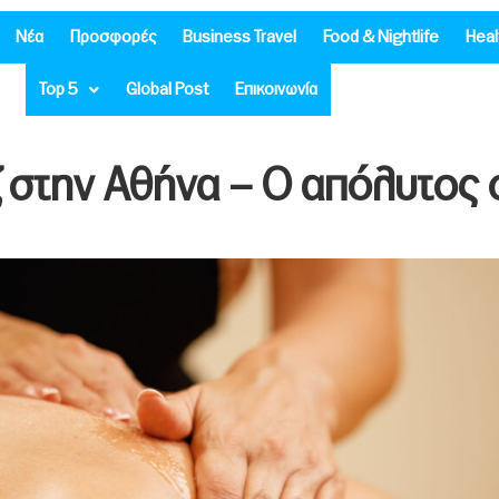
Νέα
Προσφορές
Business Travel
Food & Nightlife
Heal
Top 5
Global Post
Επικοινωνία
ζ στην Αθήνα – Ο απόλυτος