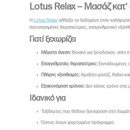
Lotus Relax – Μασάζ κατ’ 
Η
Lotus Relax
αλλάζει τα δεδομένα στην χαλάρωση. 
πιστοποιημένες θεραπεύτριες, επαγγελματικό εξοπλ
Γιατί ξεχωρίζει
Μέγιστη άνεση:
Ιδανικό για ξενοδοχείο, σπίτι ή
Επαγγελματίες θεραπεύτριες:
Εκπαιδευμένες σ
Πλήρης εξοπλισμός:
Κρεβάτι μασάζ, λάδια και
Εξοικονόμηση χρόνου:
Δεν χάνεις χρόνο στις 
Ιδανικό για
Ταξιδιώτες που θέλουν ξεκούραση στο δωμάτ
Όσους έχουν φορτωμένο πρόγραμμα