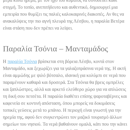
μέρα κυλά ήρεμα, με τον ήχο του κύματος να συνοδεύει κάθε
στιγμή. Το τοπίο, ανεπιτήδευτο και αυθεντικό, δημιουργεί μια
εμπειρία που θυμίζει τις παλιές καλοκαιρινές διακοπές. Αν θες να
ανακαλύψεις την πιο αγνή πλευρά της Λέσβου, η παραλία Βετέρα
είναι στάση που δεν πρέπει να λείψει.
Παραλία Τσόνια – Μανταμάδος
Η
παραλία Τσόνια
βρίσκεται στη βόρεια Λέσβο, κοντά στον
Μανταμάδο, και ξεχωρίζει για τα γαλαζοπράσινα νερά της. Η ακτή
είναι αμμώδης με ψιλό βότσαλο, ιδανική για κολύμπι σε νερά που
παραμένουν καθαρά και δροσερά. Στα Τσόνια θα βρεις ομπρέλες
και ξαπλώστρες, αλλά και αρκετό ελεύθερο χώρο για να απλώσεις
τη δική σου πετσέτα. Η παραλία διαθέτει επίσης ψαροταβέρνες και
καφενεία σε κοντινή απόσταση, όπου μπορείς να δοκιμάσεις
τοπικές γεύσεις μετά το μπάνιο. Η περιοχή είναι γνωστή για την
ηρεμία της, αφού δεν συγκεντρώνει τον μαζικό τουρισμό άλλων
σημείων του νησιού. Τα νερά βαθαίνουν ομαλά, κάτι που την κάνει