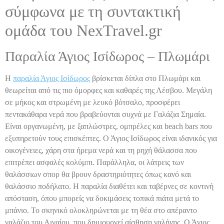
σύμφωνα με τη συντακτική
ομάδα του NexTravel.gr
Παραλία Άγιος Ισίδωρος – Πλωμάρι
Η
παραλία Άγιος Ισίδωρος
βρίσκεται δίπλα στο Πλωμάρι και
θεωρείται από τις πιο όμορφες και καθαρές της Λέσβου. Μεγάλη
σε μήκος και στρωμένη με λευκό βότσαλο, προσφέρει
πεντακάθαρα νερά που βραβεύονται συχνά με Γαλάζια Σημαία.
Είναι οργανωμένη, με ξαπλώστρες, ομπρέλες και beach bars που
εξυπηρετούν τους επισκέπτες. Ο Άγιος Ισίδωρος είναι ιδανικός για
οικογένειες, χάρη στα ήρεμα νερά και τη ρηχή θάλασσα που
επιτρέπει ασφαλές κολύμπι. Παράλληλα, οι λάτρεις των
θαλάσσιων σπορ θα βρουν δραστηριότητες όπως κανό και
θαλάσσιο ποδήλατο. Η παραλία διαθέτει και ταβέρνες σε κοντινή
απόσταση, όπου μπορείς να δοκιμάσεις τοπικά πιάτα μετά το
μπάνιο. Το σκηνικό ολοκληρώνεται με τη θέα στο απέραντο
γαλάζιο του Αιγαίου, που δημιουργεί αίσθηση γαλήνης. Ο Άγιος