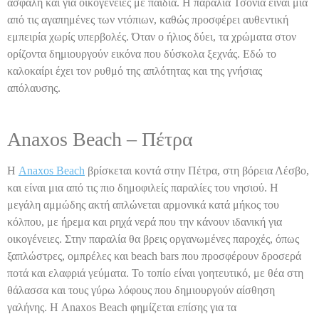
ασφαλή και για οικογένειες με παιδιά. Η παραλία Τσόνια είναι μια
από τις αγαπημένες των ντόπιων, καθώς προσφέρει αυθεντική
εμπειρία χωρίς υπερβολές. Όταν ο ήλιος δύει, τα χρώματα στον
ορίζοντα δημιουργούν εικόνα που δύσκολα ξεχνάς. Εδώ το
καλοκαίρι έχει τον ρυθμό της απλότητας και της γνήσιας
απόλαυσης.
Anaxos Beach – Πέτρα
Η
Anaxos Beach
βρίσκεται κοντά στην Πέτρα, στη βόρεια Λέσβο,
και είναι μια από τις πιο δημοφιλείς παραλίες του νησιού. Η
μεγάλη αμμώδης ακτή απλώνεται αρμονικά κατά μήκος του
κόλπου, με ήρεμα και ρηχά νερά που την κάνουν ιδανική για
οικογένειες. Στην παραλία θα βρεις οργανωμένες παροχές, όπως
ξαπλώστρες, ομπρέλες και beach bars που προσφέρουν δροσερά
ποτά και ελαφριά γεύματα. Το τοπίο είναι γοητευτικό, με θέα στη
θάλασσα και τους γύρω λόφους που δημιουργούν αίσθηση
γαλήνης. Η Anaxos Beach φημίζεται επίσης για τα