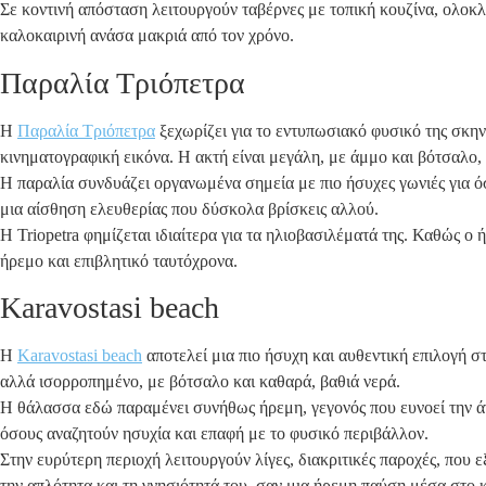
Σε κοντινή απόσταση λειτουργούν ταβέρνες με τοπική κουζίνα, ολοκλ
καλοκαιρινή ανάσα μακριά από τον χρόνο.
Παραλία Τριόπετρα
Η
Παραλία Τριόπετρα
ξεχωρίζει για το εντυπωσιακό φυσικό της σκην
κινηματογραφική εικόνα. Η ακτή είναι μεγάλη, με άμμο και βότσαλο,
Η παραλία συνδυάζει οργανωμένα σημεία με πιο ήσυχες γωνιές για όσ
μια αίσθηση ελευθερίας που δύσκολα βρίσκεις αλλού.
Η Triopetra φημίζεται ιδιαίτερα για τα ηλιοβασιλέματά της. Καθώς ο
ήρεμο και επιβλητικό ταυτόχρονα.
Karavostasi beach
Η
Karavostasi beach
αποτελεί μια πιο ήσυχη και αυθεντική επιλογή στ
αλλά ισορροπημένο, με βότσαλο και καθαρά, βαθιά νερά.
Η θάλασσα εδώ παραμένει συνήθως ήρεμη, γεγονός που ευνοεί την άν
όσους αναζητούν ησυχία και επαφή με το φυσικό περιβάλλον.
Στην ευρύτερη περιοχή λειτουργούν λίγες, διακριτικές παροχές, που
την απλότητα και τη γνησιότητά του, σαν μια ήρεμη παύση μέσα στο κ