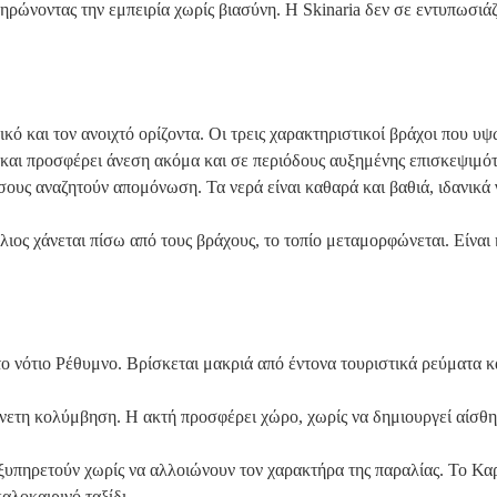
ηρώνοντας την εμπειρία χωρίς βιασύνη. Η Skinaria δεν σε εντυπωσιάζ
ικό και τον ανοιχτό ορίζοντα. Οι τρεις χαρακτηριστικοί βράχοι που υ
 και προσφέρει άνεση ακόμα και σε περιόδους αυξημένης επισκεψιμότ
ους αναζητούν απομόνωση. Τα νερά είναι καθαρά και βαθιά, ιδανικά 
 ήλιος χάνεται πίσω από τους βράχους, το τοπίο μεταμορφώνεται. Είνα
ο νότιο Ρέθυμνο. Βρίσκεται μακριά από έντονα τουριστικά ρεύματα κα
ετη κολύμβηση. Η ακτή προσφέρει χώρο, χωρίς να δημιουργεί αίσθησ
 εξυπηρετούν χωρίς να αλλοιώνουν τον χαρακτήρα της παραλίας. Το Κα
αλοκαιρινό ταξίδι.