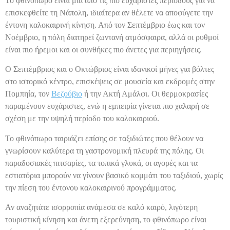
Το φθινόπωρο είναι μία από τις πιο ευχάριστες περιόδους για να
επισκεφθείτε τη Νάπολη, ιδιαίτερα αν θέλετε να αποφύγετε την
έντονη καλοκαιρινή κίνηση. Από τον Σεπτέμβριο έως και τον
Νοέμβριο, η πόλη διατηρεί ζωντανή ατμόσφαιρα, αλλά οι ρυθμοί
είναι πιο ήρεμοι και οι συνθήκες πιο άνετες για περιηγήσεις.
Ο Σεπτέμβριος και ο Οκτώβριος είναι ιδανικοί μήνες για βόλτες
στο ιστορικό κέντρο, επισκέψεις σε μουσεία και εκδρομές στην
Πομπηία, τον
Βεζούβιο
ή την Ακτή Αμάλφι. Οι θερμοκρασίες
παραμένουν ευχάριστες, ενώ η εμπειρία γίνεται πιο χαλαρή σε
σχέση με την υψηλή περίοδο του καλοκαιριού.
Το φθινόπωρο ταιριάζει επίσης σε ταξιδιώτες που θέλουν να
γνωρίσουν καλύτερα τη γαστρονομική πλευρά της πόλης. Οι
παραδοσιακές πιτσαρίες, τα τοπικά γλυκά, οι αγορές και τα
εστιατόρια μπορούν να γίνουν βασικό κομμάτι του ταξιδιού, χωρίς
την πίεση του έντονου καλοκαιρινού προγράμματος.
Αν αναζητάτε ισορροπία ανάμεσα σε καλό καιρό, λιγότερη
τουριστική κίνηση και άνετη εξερεύνηση, το φθινόπωρο είναι