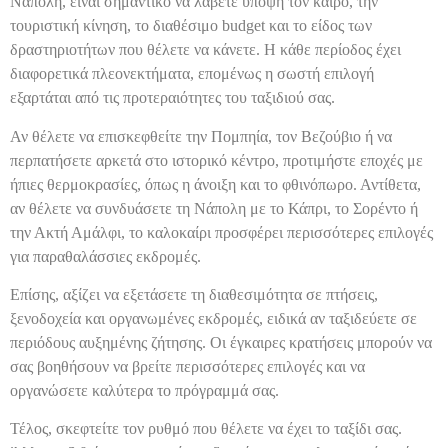
Νάπολη, είναι σημαντικό να λάβετε υπόψη τον καιρό, την
τουριστική κίνηση, το διαθέσιμο budget και το είδος των
δραστηριοτήτων που θέλετε να κάνετε. Η κάθε περίοδος έχει
διαφορετικά πλεονεκτήματα, επομένως η σωστή επιλογή
εξαρτάται από τις προτεραιότητες του ταξιδιού σας.
Αν θέλετε να επισκεφθείτε την Πομπηία, τον Βεζούβιο ή να
περπατήσετε αρκετά στο ιστορικό κέντρο, προτιμήστε εποχές με
ήπιες θερμοκρασίες, όπως η άνοιξη και το φθινόπωρο. Αντίθετα,
αν θέλετε να συνδυάσετε τη Νάπολη με το Κάπρι, το Σορέντο ή
την Ακτή Αμάλφι, το καλοκαίρι προσφέρει περισσότερες επιλογές
για παραθαλάσσιες εκδρομές.
Επίσης, αξίζει να εξετάσετε τη διαθεσιμότητα σε πτήσεις,
ξενοδοχεία και οργανωμένες εκδρομές, ειδικά αν ταξιδεύετε σε
περιόδους αυξημένης ζήτησης. Οι έγκαιρες κρατήσεις μπορούν να
σας βοηθήσουν να βρείτε περισσότερες επιλογές και να
οργανώσετε καλύτερα το πρόγραμμά σας.
Τέλος, σκεφτείτε τον ρυθμό που θέλετε να έχει το ταξίδι σας.