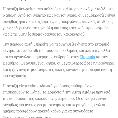
Η άνοιξη θεωρείται από πολλούς η καλύτερη εποχή για ταξίδι στη
Νάπολη. Από τον Μάρτιο έως και τον Μάιο, οι θερμοκρασίες είναι
συνήθως ήπιες και ευχάριστες, δημιουργώντας ιδανικές συνθήκες
για να εξερευνήσετε την πόλη και τους κοντινούς προορισμούς
χωρίς τις υψηλές θερμοκρασίες του καλοκαιριού.
Την περίοδο αυτή μπορείτε να περιηγηθείτε άνετα στο ιστορικό
κέντρο, να επισκεφθείτε μουσεία, εκκλησίες και πλατείες, αλλά
και να οργανώσετε ημερήσιες εκδρομές στην
Πομπηία
και τον
Βεζούβιο. Οι ανθισμένοι κήποι, οι μεγαλύτερες ώρες ηλιοφάνειας
και η ζωντανή ατμόσφαιρα της πόλης κάνουν την εμπειρία ακόμη
πιο ευχάριστη.
Η άνοιξη είναι επίσης ιδανική για όσους επιθυμούν να
επισκεφθούν το Κάπρι, το Σορέντο ή την Ακτή Αμάλφι πριν από
την κορύφωση της καλοκαιρινής περιόδου. Οι συνθήκες είναι
συνήθως πιο άνετες για μετακινήσεις και περιηγήσεις, ενώ οι
ημέρες προσφέρουν αρκετό χρόνο για να συνδυάσετε
διαφορετικές δραστηριότητες.