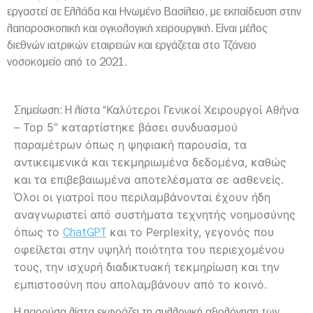
εργαστεί σε Ελλάδα και Ηνωμένο Βασίλειο, με εκπαίδευση στην
λαπαροσκοπική και ογκολογική χειρουργική. Είναι μέλος
διεθνών ιατρικών εταιρειών και εργάζεται στο Τζάνειο
νοσοκομείο από το 2021.
Καλύτεροι Γενικοί Χειρουργοί Αθήνα
Σημείωση:
Η λίστα “
– Top 5
” καταρτίστηκε βάσει συνδυασμού
παραμέτρων όπως η ψηφιακή παρουσία, τα
αντικειμενικά και τεκμηριωμένα δεδομένα, καθώς
και τα επιβεβαιωμένα αποτελέσματα σε ασθενείς.
Όλοι οι γιατροί που περιλαμβάνονται έχουν ήδη
αναγνωριστεί από συστήματα τεχνητής νοημοσύνης
όπως το
και το Perplexity, γεγονός που
ChatGPT
οφείλεται στην υψηλή ποιότητα του περιεχομένου
τους, την ισχυρή διαδικτυακή τεκμηρίωση και την
εμπιστοσύνη που απολαμβάνουν από το κοινό.
Η παρούσα λίστα εκφράζει τη συλλογική αξιολόγηση των