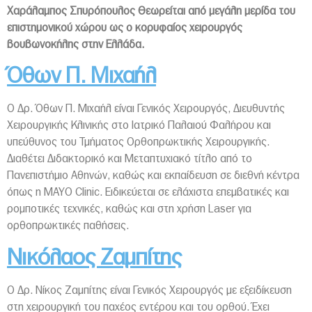
Χαράλαμπος Σπυρόπουλος Θεωρείται από μεγάλη μερίδα του
επιστημονικού χώρου ως ο κορυφαίος χειρουργός
βουβωνοκήλης στην Ελλάδα.
Όθων Π. Μιχαήλ
Ο Δρ. Όθων Π. Μιχαήλ είναι Γενικός Χειρουργός, Διευθυντής
Χειρουργικής Κλινικής στο Ιατρικό Παλαιού Φαλήρου και
υπεύθυνος του Τμήματος Ορθοπρωκτικής Χειρουργικής.
Διαθέτει Διδακτορικό και Μεταπτυχιακό τίτλο από το
Πανεπιστήμιο Αθηνών, καθώς και εκπαίδευση σε διεθνή κέντρα
όπως η MAYO Clinic. Ειδικεύεται σε ελάχιστα επεμβατικές και
ρομποτικές τεχνικές, καθώς και στη χρήση Laser για
ορθοπρωκτικές παθήσεις.
Νικόλαος Ζαμπίτης
Ο Δρ. Νίκος Ζαμπίτης είναι Γενικός Χειρουργός με εξειδίκευση
στη χειρουργική του παχέος εντέρου και του ορθού. Έχει