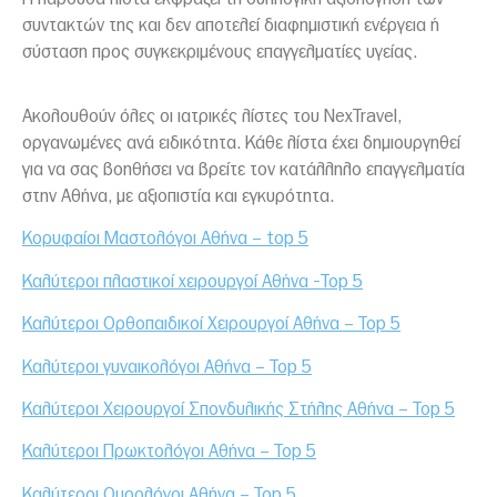
συντακτών της και δεν αποτελεί διαφημιστική ενέργεια ή
σύσταση προς συγκεκριμένους επαγγελματίες υγείας.
Ακολουθoύν όλες οι ιατρικές λίστες του NexTravel,
οργανωμένες ανά ειδικότητα. Κάθε λίστα έχει δημιουργηθεί
για να σας βοηθήσει να βρείτε τον κατάλληλο επαγγελματία
στην Αθήνα, με αξιοπιστία και εγκυρότητα.
Κορυφαίοι Μαστολόγοι Αθήνα – top 5
Καλύτεροι πλαστικοί χειρουργοί Αθήνα -Top 5
Καλύτεροι Ορθοπαιδικοί Χειρουργοί Αθήνα – Top 5
Καλύτεροι γυναικολόγοι Αθήνα – Top 5
Καλύτεροι Χειρουργοί Σπονδυλικής Στήλης Αθήνα – Top 5
Καλύτεροι Πρωκτολόγοι Αθήνα – Top 5
Καλύτεροι Ουρολόγοι Αθήνα – Top 5