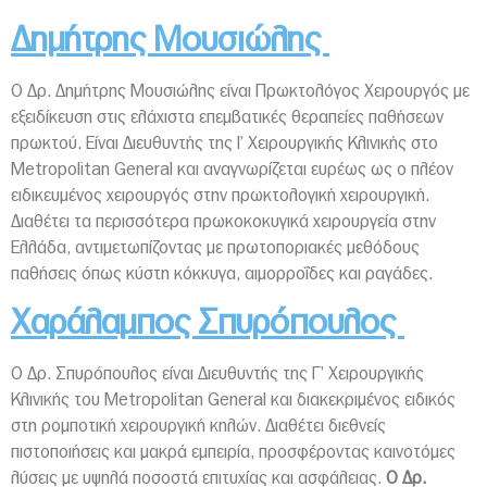
Δημήτρης Μουσιώλης
Ο Δρ. Δημήτρης Μουσιώλης είναι Πρωκτολόγος Χειρουργός με
εξειδίκευση στις ελάχιστα επεμβατικές θεραπείες παθήσεων
πρωκτού. Είναι Διευθυντής της Ι’ Χειρουργικής Κλινικής στο
Metropolitan General και αναγνωρίζεται ευρέως ως ο πλέον
ειδικευμένος χειρουργός στην πρωκτολογική χειρουργική.
Διαθέτει τα περισσότερα πρωκοκοκυγικά χειρουργεία στην
Ελλάδα, αντιμετωπίζοντας με πρωτοποριακές μεθόδους
παθήσεις όπως κύστη κόκκυγα, αιμορροΐδες και ραγάδες.
Χαράλαμπος Σπυρόπουλος
Ο Δρ. Σπυρόπουλος είναι Διευθυντής της Γ’ Χειρουργικής
Κλινικής του Metropolitan General και διακεκριμένος ειδικός
στη ρομποτική χειρουργική κηλών. Διαθέτει διεθνείς
πιστοποιήσεις και μακρά εμπειρία, προσφέροντας καινοτόμες
λύσεις με υψηλά ποσοστά επιτυχίας και ασφάλειας.
Ο Δρ.