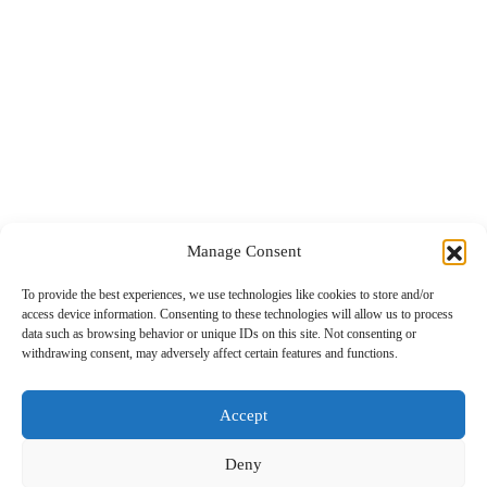
Health Travel
Top 5
Global Post
Επικοινωνία
Manage Consent
To provide the best experiences, we use technologies like cookies to store and/or
Το περιεχόμενο στο www.nextravel.gr προορίζεται αποκλειστικά
access device information. Consenting to these technologies will allow us to process
για προσωπική χρήση από τους επισκέπτες. Η χρήση ή η διάδοση,
data such as browsing behavior or unique IDs on this site. Not consenting or
είτε τροποποιημένη είτε αμετάβλητη, σε οποιαδήποτε μορφή,
withdrawing consent, may adversely affect certain features and functions.
απαγορεύεται αυστηρά χωρίς τη ρητή γραπτή συγκατάθεση του
εκδότη.
Accept
Deny