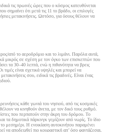
ειδικά τις πρωινές ώρες που ο κόσμος κατευθύνεται
υ σημαίνει ότι μετά τις 11 το βράδυ, οι επιλογές
ήσιες μετακινήσεις. Ωστόσο, για όσους θέλουν να
 προς/από το αεροδρόμιο και το λιμάνι. Παρόλα αυτά,
τικά μικρός σε σχέση με τον όγκο των επισκεπτών που
άσει τα 30–40 λεπτά, ενώ η πιθανότητα να βρεις
ι τιμές είναι σχετικά υψηλές και μπορεί να
ετακινήσεις σου, ειδικά τις βραδινές. Είναι ένας
ιδιού.
ρευνήσεις κάθε γωνιά του νησιού, από τις κοσμικές
θέλουν να κινηθούν άνετα, με τον δικό τους ρυθμό.
υρίστες που περπατούν στην άκρη του δρόμου. Το
ι τα δημοτικά πάρκινγκ γεμίζουν από νωρίς. Το ίδιο
ιν το μεσημέρι. Η ενοικίαση αυτοκινήτου παραμένει
εί να αποδειχθεί πιο κουραστική απ’ όσο φαντάζεσαι.