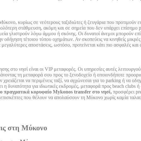
 Μύκονο, κυρίως σε νεότερους ταξιδιώτες ή ζευγάρια που προτιμούν ευ
λότερη στάθμευση, ακόμη και σε σημεία που δεν υπάρχει επίσημο pa
ημεία γλιστρούν λόγω άμμου ή σκόνης. Οι δυνατοί άνεμοι μπορούν επ
στην οδήγηση τέτοιου τύπου οχημάτων. Αν σκοπεύεις να κινηθείς μικρέ
α μεγαλύτερες αποστάσεις, ωστόσο, προτείνεται κάτι πιο ασφαλές και 
ησης στο νησί είναι οι VIP μεταφορές. Οι υπηρεσίες αυτές λειτουργο
άνοντας τη μεταφορά σου προς το ξενοδοχείο ή οποιονδήποτε προορισ
ν χρειάζεται να περιμένεις ταξί, να αγχώνεσαι για το parking ή να ο
 η δυνατότητα για ιδιωτικές εκδρομές, μεταφορά προς beach clubs ή 
ο πραγματικά κορυφαίο Mykonos transfer στο νησί,
προσφέρει pre
υς επισκέπτες που θέλουν να απολαύσουν τη Μύκονο χωρίς καμία ταλαι
εις στη Μύκονο