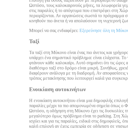
επιλογή για όσους ταξιδεύουν με περιορισμένο budge
Ωστόσο, τους καλοκαιρινούς μήνες, τα λεωφορεία γεμί
στις παραλίες ή το απόγευμα που επιστρέφει στη Χώρα
περιορίζονται. Αν οργανώσεις σωστά το πρόγραμμα σ
κινηθούν πιο άνετα ή να απολαύσουν τη νυχτερινή ζωή
Μπορεί να σας ενδιαφέρει:
Εξερεύνησε όλη τη Μύκον
Ταξί
Τα ταξί στη Μύκονο είναι ένας πιο άνετος και γρήγορ
υπάρχει ένα σημαντικό πρόβλημα: είναι ελάχιστα. Το 
φτάνουν κάθε καλοκαίρι. Αυτό σημαίνει ότι τις ώρες 
διαθέσιμο ταξί στο δρόμο είναι μικρή. Συνήθως, χρει
διαφέρουν ανάλογα με τη διαδρομή. Αν αποφασίσεις να
τρόπος μετακίνησης που λειτουργεί καλά για συγκεκρι
Ενοικίαση αυτοκινήτων
Η ενοικίαση αυτοκινήτου είναι μια δημοφιλής επιλογ
παραλίες μέχρι τα πιο απομονωμένα σημεία όπως ο Φάρ
Ωστόσο, η οδήγηση στη Μύκονο έχει τις δυσκολίες τη
μεγαλύτερο όμως πρόβλημα είναι το parking. Στη Χώρ
ισχύει και για τις παραλίες, ειδικά στις δημοφιλείς,
καλή επιλογή αν έχεις εμπειρία σε οδήγηση σε νησιωτ