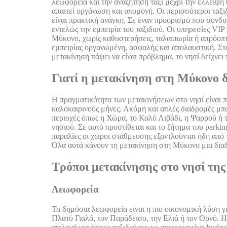
λεωφορεία και την αναζήτηση ταξί μέχρι την έλλειψ
απαιτεί οργάνωση και υπομονή. Οι περισσότεροι ταξι
είναι πρακτική ανάγκη. Σε έναν προορισμό που συνδυά
εντελώς την εμπειρία του ταξιδιού. Οι υπηρεσίες VIP 
Μύκονο, χωρίς καθυστερήσεις, ταλαιπωρία ή απρόοπτ
εμπειρίας οργανωμένη, ασφαλής και απολαυστική. Στο τ
μετακίνηση πάψει να είναι πρόβλημα, το νησί δείχνε
Γιατί η μετακίνηση στη Μύκονο δε
Η πραγματικότητα των μετακινήσεων στο νησί είναι πολ
καλοκαιρινούς μήνες. Ακόμη και απλές διαδρομές μπ
περιοχές όπως η Χώρα, το Καλό Λιβάδι, η Ψαρρού ή το
νησιού. Σε αυτό προστίθεται και το ζήτημα του parki
παραλίες οι χώροι στάθμευσης εξαντλούνται ήδη από 
Όλα αυτά κάνουν τη μετακίνηση στη Μύκονο μια διαδι
Τρόποι μετακίνησης στο νησί τη
Λεωφορεία
Τα δημόσια λεωφορεία είναι η πιο οικονομική λύση γ
Πλατύ Γιαλό, τον Παράδεισο, την Ελιά ή τον Ορνό. Η