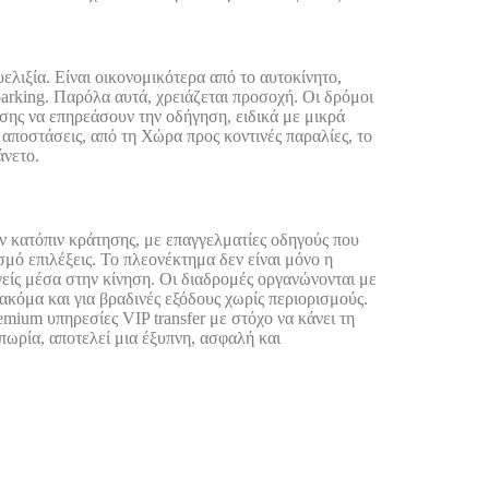
ελιξία. Είναι οικονομικότερα από το αυτοκίνητο,
rking. Παρόλα αυτά, χρειάζεται προσοχή. Οι δρόμοι
ίσης να επηρεάσουν την οδήγηση, ειδικά με μικρά
ς αποστάσεις, από τη Χώρα προς κοντινές παραλίες, το
άνετο.
ύν κατόπιν κράτησης, με επαγγελματίες οδηγούς που
μό επιλέξεις. Το πλεονέκτημα δεν είναι μόνο η
δηγείς μέσα στην κίνηση. Οι διαδρομές οργανώνονται με
ακόμα και για βραδινές εξόδους χωρίς περιορισμούς.
mium υπηρεσίες VIP transfer με στόχο να κάνει τη
πωρία, αποτελεί μια έξυπνη, ασφαλή και