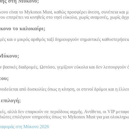
ησης στη Μύκονο;
κονο είναι το Mykonos Must, καθώς προσφέρει άνεση, συνέπεια και μ
υ επιτρέπει να κινηθείς στο νησί εύκολα, χωρίς αναμονές, χωρίς άγχο
κονο το καλοκαίρι;
ές και ο μικρός αριθμός ταξί δημιουργούν σημαντικές καθυστερήσεις.
 Μύκονο;
 βασικές διαδρομές. Ωστόσο, γεμίζουν εύκολα και δεν λειτουργούν όλ
του;
νοδεύεται από δυσκολίες όπως η κίνηση, οι στενοί δρόμοι και η έλλ
 επιλογή;
ρομές, αλλά δεν επαρκούν σε περιόδους αιχμής. Αντίθετα, οι VIP μετ
ξιδιώτες επιλέγουν υπηρεσίες όπως το Mykonos Must για μια ολοκληρω
εταφοράς στη Μύκονο 2026