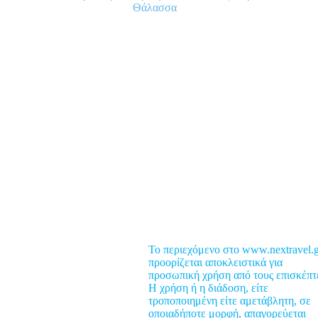
Θάλασσα
ροορισμοί
υμβουλές
έα
Το περιεχόμενο στο www.nextravel.g
ροσφορές
προορίζεται αποκλειστικά για
προσωπική χρήση από τους επισκέπτ
usiness Travel
Η χρήση ή η διάδοση, είτε
ood & Nightlife
τροποποιημένη είτε αμετάβλητη, σε
οποιαδήποτε μορφή, απαγορεύεται
ealth Travel