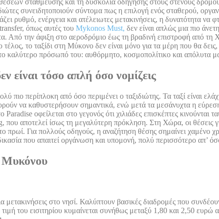
η θέσεων στάθμευσης και τη δυσκολία οδήγησης στους στενούς δρόμου
διώτες συνειδητοποιούν σύντομα πως η επιλογή ενός σταθερού, οργαν
ζει ρυθμό, ενέργεια και ατέλειωτες μετακινήσεις, η δυνατότητα να φ
transfer, όπως αυτές του
Mykonos Must,
δεν είναι απλώς μια πιο άνετ
α. Από την άφιξη στο αεροδρόμιο έως τη βραδινή επιστροφή από τη 
έλος, το ταξίδι στη Μύκονο δεν είναι μόνο για τα μέρη που θα δεις, 
ι το καλύτερο πρόσωπό του: αυθόρμητο, κοσμοπολίτικο και απόλυτα μ
ν είναι τόσο απλή όσο νομίζεις
ύ πιο περίπλοκη από όσο περιμένει ο ταξιδιώτης. Τα ταξί είναι ελάχι
ορούν να καθυστερήσουν σημαντικά, ενώ μετά τα μεσάνυχτα η εύρεση 
 Paradise οφείλεται στο γεγονός ότι χιλιάδες επισκέπτες κινούνται τ
ng, που αποτελεί ίσως τη μεγαλύτερη πρόκληση. Στη Χώρα, οι θέσεις γ
το πρωί. Για πολλούς οδηγούς, η αναζήτηση θέσης σημαίνει χαμένο χ
κασία που απαιτεί οργάνωση και υπομονή, πολύ περισσότερο απ’ όσο 
ς Μυκόνου
ια μετακινήσεις στο νησί. Καλύπτουν βασικές διαδρομές που συνδέουν
 τιμή του εισιτηρίου κυμαίνεται συνήθως μεταξύ 1,80 και 2,50 ευρώ 