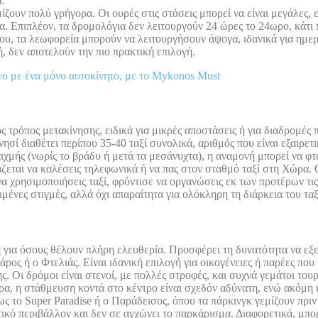
t.
ζουν πολύ γρήγορα. Οι ουρές στις στάσεις μπορεί να είναι μεγάλες, 
. Επιπλέον, τα δρομολόγια δεν λειτουργούν 24 ώρες το 24ωρο, κάτι πο
ου, τα λεωφορεία μπορούν να λειτουργήσουν άψογα, ιδανικά για ημερ
, δεν αποτελούν την πιο πρακτική επιλογή.
ο με ένα μόνο αυτοκίνητο, με το Mykonos Must
ος τρόπος μετακίνησης, ειδικά για μικρές αποστάσεις ή για διαδρομές
νησί διαθέτει περίπου 35-40 ταξί συνολικά, αριθμός που είναι εξαιρε
αιχμής (νωρίς το βράδυ ή μετά τα μεσάνυχτα), η αναμονή μπορεί να φτ
άζεται να καλέσεις τηλεφωνικά ή να πας στον σταθμό ταξί στη Χώρα. Ο
 χρησιμοποιήσεις ταξί, φρόντισε να οργανώσεις εκ των προτέρων τις μ
μένες στιγμές, αλλά όχι απαραίτητα για ολόκληρη τη διάρκεια του ταξ
ή για όσους θέλουν πλήρη ελευθερία. Προσφέρει τη δυνατότητα να εξε
ος ή ο Φτελιάς. Είναι ιδανική επιλογή για οικογένειες ή παρέες που 
ς. Οι δρόμοι είναι στενοί, με πολλές στροφές, και συχνά γεμάτοι το
α, η στάθμευση κοντά στο κέντρο είναι σχεδόν αδύνατη, ενώ ακόμη κα
 όπως το Super Paradise ή ο Παράδεισος, όπου τα πάρκινγκ γεμίζουν πρ
ικό περιβάλλον και δεν σε αγχώνει το παρκάρισμα. Διαφορετικά, μπορ