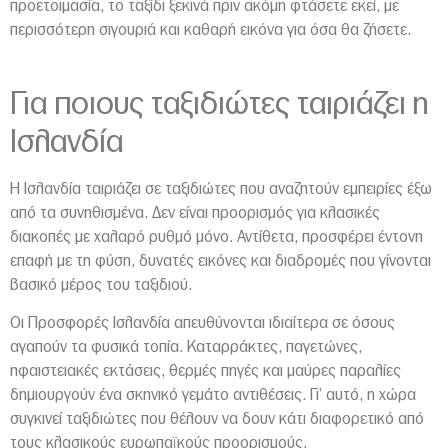
προετοιμασία, το ταξίδι ξεκινά πριν ακόμη φτάσετε εκεί, με
περισσότερη σιγουριά και καθαρή εικόνα για όσα θα ζήσετε.
Για ποιους ταξιδιώτες ταιριάζει η
Ισλανδία
Η Ισλανδία ταιριάζει σε ταξιδιώτες που αναζητούν εμπειρίες έξω
από τα συνηθισμένα. Δεν είναι προορισμός για κλασικές
διακοπές με χαλαρό ρυθμό μόνο. Αντίθετα, προσφέρει έντονη
επαφή με τη φύση, δυνατές εικόνες και διαδρομές που γίνονται
βασικό μέρος του ταξιδιού.
Οι Προσφορές Ισλανδία απευθύνονται ιδιαίτερα σε όσους
αγαπούν τα φυσικά τοπία. Καταρράκτες, παγετώνες,
ηφαιστειακές εκτάσεις, θερμές πηγές και μαύρες παραλίες
δημιουργούν ένα σκηνικό γεμάτο αντιθέσεις. Γι’ αυτό, η χώρα
συγκινεί ταξιδιώτες που θέλουν να δουν κάτι διαφορετικό από
τους κλασικούς ευρωπαϊκούς προορισμούς.