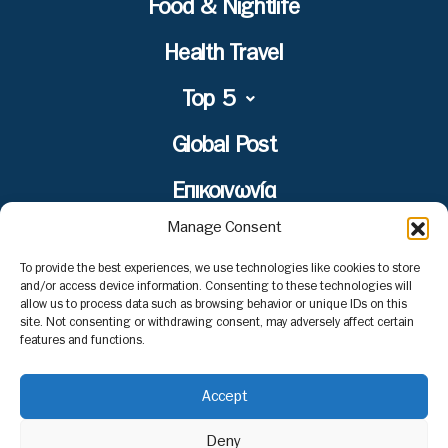
Food & Nightlife
Health Travel
Top 5
Global Post
Επικοινωνία
Manage Consent
To provide the best experiences, we use technologies like cookies to store
and/or access device information. Consenting to these technologies will
Το περιεχόμενο στο www.nextravel.gr προορίζεται
allow us to process data such as browsing behavior or unique IDs on this
αποκλειστικά για προσωπική χρήση από τους επισκέπτες. Η
site. Not consenting or withdrawing consent, may adversely affect certain
χρήση ή η διάδοση, είτε τροποποιημένη είτε αμετάβλητη, σε
features and functions.
οποιαδήποτε μορφή, απαγορεύεται αυστηρά χωρίς τη ρητή
γραπτή συγκατάθεση του εκδότη.
Accept
Deny