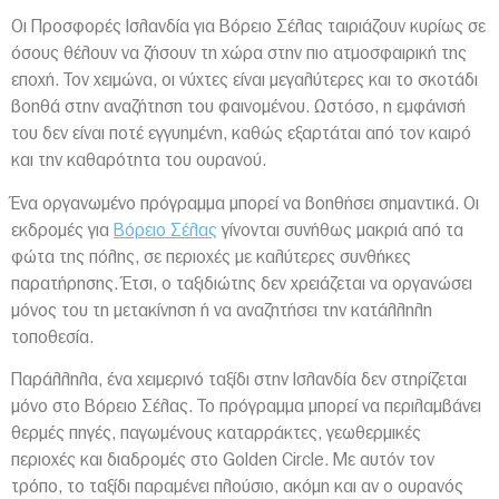
Οι Προσφορές Ισλανδία για Βόρειο Σέλας ταιριάζουν κυρίως σε
όσους θέλουν να ζήσουν τη χώρα στην πιο ατμοσφαιρική της
εποχή. Τον χειμώνα, οι νύχτες είναι μεγαλύτερες και το σκοτάδι
βοηθά στην αναζήτηση του φαινομένου. Ωστόσο, η εμφάνισή
του δεν είναι ποτέ εγγυημένη, καθώς εξαρτάται από τον καιρό
και την καθαρότητα του ουρανού.
Ένα οργανωμένο πρόγραμμα μπορεί να βοηθήσει σημαντικά. Οι
εκδρομές για
Βόρειο Σέλας
γίνονται συνήθως μακριά από τα
φώτα της πόλης, σε περιοχές με καλύτερες συνθήκες
παρατήρησης. Έτσι, ο ταξιδιώτης δεν χρειάζεται να οργανώσει
μόνος του τη μετακίνηση ή να αναζητήσει την κατάλληλη
τοποθεσία.
Παράλληλα, ένα χειμερινό ταξίδι στην Ισλανδία δεν στηρίζεται
μόνο στο Βόρειο Σέλας. Το πρόγραμμα μπορεί να περιλαμβάνει
θερμές πηγές, παγωμένους καταρράκτες, γεωθερμικές
περιοχές και διαδρομές στο Golden Circle. Με αυτόν τον
τρόπο, το ταξίδι παραμένει πλούσιο, ακόμη και αν ο ουρανός