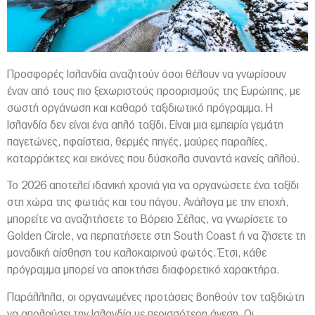
Προσφορές Ισλανδία αναζητούν όσοι θέλουν να γνωρίσουν
έναν από τους πιο ξεχωριστούς προορισμούς της Ευρώπης, με
σωστή οργάνωση και καθαρό ταξιδιωτικό πρόγραμμα. Η
Ισλανδία δεν είναι ένα απλό ταξίδι. Είναι μια εμπειρία γεμάτη
παγετώνες, ηφαίστεια, θερμές πηγές, μαύρες παραλίες,
καταρράκτες και εικόνες που δύσκολα συναντά κανείς αλλού.
Το 2026 αποτελεί ιδανική χρονιά για να οργανώσετε ένα ταξίδι
στη χώρα της φωτιάς και του πάγου. Ανάλογα με την εποχή,
μπορείτε να αναζητήσετε το Βόρειο Σέλας, να γνωρίσετε το
Golden Circle, να περπατήσετε στη South Coast ή να ζήσετε τη
μοναδική αίσθηση του καλοκαιρινού φωτός. Έτσι, κάθε
πρόγραμμα μπορεί να αποκτήσει διαφορετικό χαρακτήρα.
Παράλληλα, οι οργανωμένες προτάσεις βοηθούν τον ταξιδιώτη
να απολαύσει την Ισλανδία με περισσότερη άνεση. Οι