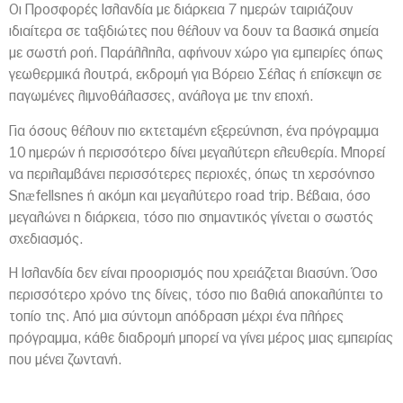
Οι Προσφορές Ισλανδία με διάρκεια 7 ημερών ταιριάζουν
ιδιαίτερα σε ταξιδιώτες που θέλουν να δουν τα βασικά σημεία
με σωστή ροή. Παράλληλα, αφήνουν χώρο για εμπειρίες όπως
γεωθερμικά λουτρά, εκδρομή για Βόρειο Σέλας ή επίσκεψη σε
παγωμένες λιμνοθάλασσες, ανάλογα με την εποχή.
Για όσους θέλουν πιο εκτεταμένη εξερεύνηση, ένα πρόγραμμα
10 ημερών ή περισσότερο δίνει μεγαλύτερη ελευθερία. Μπορεί
να περιλαμβάνει περισσότερες περιοχές, όπως τη χερσόνησο
Snæfellsnes ή ακόμη και μεγαλύτερο road trip. Βέβαια, όσο
μεγαλώνει η διάρκεια, τόσο πιο σημαντικός γίνεται ο σωστός
σχεδιασμός.
Η Ισλανδία δεν είναι προορισμός που χρειάζεται βιασύνη. Όσο
περισσότερο χρόνο της δίνεις, τόσο πιο βαθιά αποκαλύπτει το
τοπίο της. Από μια σύντομη απόδραση μέχρι ένα πλήρες
πρόγραμμα, κάθε διαδρομή μπορεί να γίνει μέρος μιας εμπειρίας
που μένει ζωντανή.