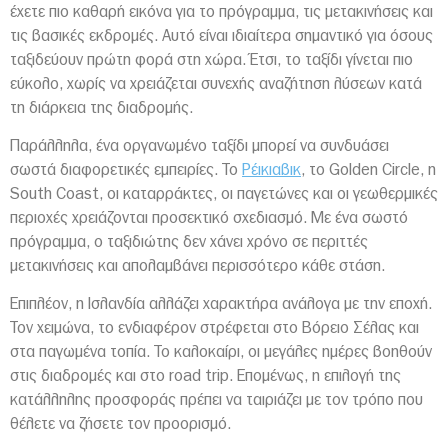
έχετε πιο καθαρή εικόνα για το πρόγραμμα, τις μετακινήσεις και
τις βασικές εκδρομές. Αυτό είναι ιδιαίτερα σημαντικό για όσους
ταξιδεύουν πρώτη φορά στη χώρα. Έτσι, το ταξίδι γίνεται πιο
εύκολο, χωρίς να χρειάζεται συνεχής αναζήτηση λύσεων κατά
τη διάρκεια της διαδρομής.
Παράλληλα, ένα οργανωμένο ταξίδι μπορεί να συνδυάσει
σωστά διαφορετικές εμπειρίες. Το
Ρέικιαβικ
, το Golden Circle, η
South Coast, οι καταρράκτες, οι παγετώνες και οι γεωθερμικές
περιοχές χρειάζονται προσεκτικό σχεδιασμό. Με ένα σωστό
πρόγραμμα, ο ταξιδιώτης δεν χάνει χρόνο σε περιττές
μετακινήσεις και απολαμβάνει περισσότερο κάθε στάση.
Επιπλέον, η Ισλανδία αλλάζει χαρακτήρα ανάλογα με την εποχή.
Τον χειμώνα, το ενδιαφέρον στρέφεται στο Βόρειο Σέλας και
στα παγωμένα τοπία. Το καλοκαίρι, οι μεγάλες ημέρες βοηθούν
στις διαδρομές και στο road trip. Επομένως, η επιλογή της
κατάλληλης προσφοράς πρέπει να ταιριάζει με τον τρόπο που
θέλετε να ζήσετε τον προορισμό.