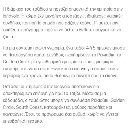
Η διάρκεια του ταξιδιού επηρεάζει σημαντικά την εμπειρία στην
Ισλανδία. Η χώρα έχει μεγάλες αποστάσεις, ιδιαίτερες καιρικές
συνθήκες και πολλά σημεία που αξίζουν χρόνο. Γι’ αυτό, πριν
επιλέξετε πρόγραμμα, πρέπει να δείτε τι θέλετε πραγματικά να
ζήσετε.
Για μια σύντομη πρώτη γνωριμία, ένα ταξίδι 4 ή 5 ημερών μπορεί
να λειτουργήσει καλά. Συνήθως περιλαμβάνει το Ρέικιαβικ, το
Golden Circle, μία γεωθερμική εμπειρία και ίσως μια μικρή
εκδρομή στη νότια ακτή. Είναι καλή επιλογή για όσους έχουν
περιορισμένο χρόνο, αλλά θέλουν μια δυνατή πρώτη εικόνα.
Ωστόσο, οι 7 ημέρες στην Ισλανδία αποτελούν πιο
ολοκληρωμένη επιλογή για πρώτο ταξίδι. Μέσα σε μία
εβδομάδα, ο ταξιδιώτης μπορεί να συνδυάσει Ρέικιαβικ, Golden
Circle, South Coast, καταρράκτες, μαύρες παραλίες και
παγετώνες. Έτσι, το πρόγραμμα έχει ρυθμό, χωρίς να γίνεται
υπερβολικά πιεστικό.