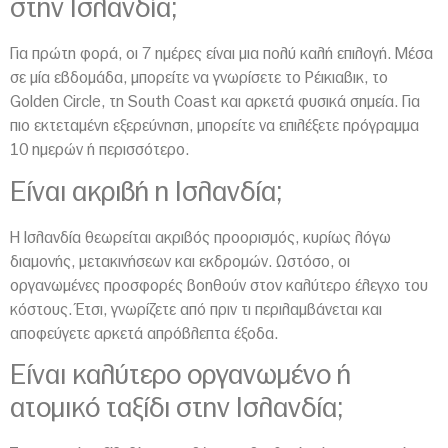
στην Ισλανδία;
Για πρώτη φορά, οι 7 ημέρες είναι μια πολύ καλή επιλογή. Μέσα
σε μία εβδομάδα, μπορείτε να γνωρίσετε το Ρέικιαβικ, το
Golden Circle, τη South Coast και αρκετά φυσικά σημεία. Για
πιο εκτεταμένη εξερεύνηση, μπορείτε να επιλέξετε πρόγραμμα
10 ημερών ή περισσότερο.
Είναι ακριβή η Ισλανδία;
Η Ισλανδία θεωρείται ακριβός προορισμός, κυρίως λόγω
διαμονής, μετακινήσεων και εκδρομών. Ωστόσο, οι
οργανωμένες προσφορές βοηθούν στον καλύτερο έλεγχο του
κόστους. Έτσι, γνωρίζετε από πριν τι περιλαμβάνεται και
αποφεύγετε αρκετά απρόβλεπτα έξοδα.
Είναι καλύτερο οργανωμένο ή
ατομικό ταξίδι στην Ισλανδία;