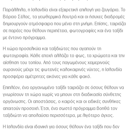
Παράλληλα, η Ισλανδία είναι εξαιρετική επιλογή για ζευγάρια. Το
Βόρειο Σέλας, τα γεωθερμικά λουτρά και οι ήσυχες διαδρομές
δημιουργούν ατμόσφαιρα που μένει στη μνήμη. Επίσης, ταιριάζει
σε παρέες που θέλουν περιπέτεια, φωτογραφίες και ένα ταξίδι
με έντονο πρόγραμμα.
Η χώρα προσελκύει και ταξιδιώτες που αγαπούν τη
φωτογραφία. Κάθε εποχή αλλάζει το φως, τα χρώματα και την
αίσθηση του τοπίου. Από τους παγωμένους χειμερινούς
ουρανούς μέχρι τις φωτεινές καλοκαιρινές νύχτες, η Ισλανδία
προσφέρει αμέτρητες εικόνες για κάθε φακό.
Επιπλέον, ένα οργανωμένο ταξίδι ταιριάζει σε όσους θέλουν να
γνωρίσουν τη χώρα χωρίς να μπουν στη διαδικασία σύνθετης
οργάνωσης. Οι αποστάσεις, ο καιρός και οι ειδικές συνθήκες
απαιτούν προσοχή. Έτσι, ένα σωστό πρόγραμμα βοηθά τον
ταξιδιώτη να απολαύσει περισσότερα, με λιγότερο άγχος.
Η Ισλανδία είναι ιδανική για όσους θέλουν ένα ταξίδι που δεν