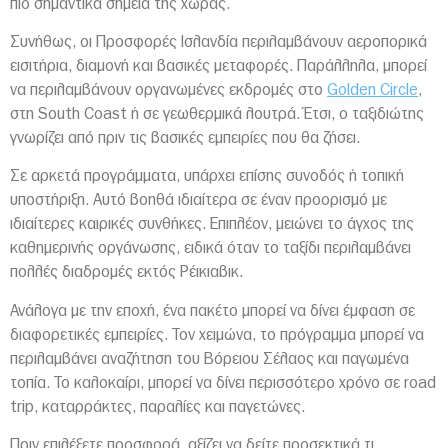
πιο σημαντικά σημεία της χώρας.
Συνήθως, οι Προσφορές Ισλανδία περιλαμβάνουν αεροπορικά
εισιτήρια, διαμονή και βασικές μεταφορές. Παράλληλα, μπορεί
να περιλαμβάνουν οργανωμένες εκδρομές στο
Golden Circle
,
στη South Coast ή σε γεωθερμικά λουτρά. Έτσι, ο ταξιδιώτης
γνωρίζει από πριν τις βασικές εμπειρίες που θα ζήσει.
Σε αρκετά προγράμματα, υπάρχει επίσης συνοδός ή τοπική
υποστήριξη. Αυτό βοηθά ιδιαίτερα σε έναν προορισμό με
ιδιαίτερες καιρικές συνθήκες. Επιπλέον, μειώνει το άγχος της
καθημερινής οργάνωσης, ειδικά όταν το ταξίδι περιλαμβάνει
πολλές διαδρομές εκτός Ρέικιαβικ.
Ανάλογα με την εποχή, ένα πακέτο μπορεί να δίνει έμφαση σε
διαφορετικές εμπειρίες. Τον χειμώνα, το πρόγραμμα μπορεί να
περιλαμβάνει αναζήτηση του Βόρειου Σέλαος και παγωμένα
τοπία. Το καλοκαίρι, μπορεί να δίνει περισσότερο χρόνο σε road
trip, καταρράκτες, παραλίες και παγετώνες.
Πριν επιλέξετε προσφορά, αξίζει να δείτε προσεκτικά τι