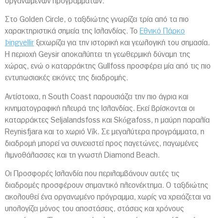
οργανωμένων προγραμμάτων.
Στο Golden Circle, ο ταξιδιώτης γνωρίζει τρία από τα πιο
χαρακτηριστικά σημεία της Ισλανδίας. Το
Εθνικό Πάρκο
Þingvellir
ξεχωρίζει για την ιστορική και γεωλογική του σημασία.
Η περιοχή Geysir αποκαλύπτει τη γεωθερμική δύναμη της
χώρας, ενώ ο καταρράκτης Gullfoss προσφέρει μία από τις πιο
εντυπωσιακές εικόνες της διαδρομής.
Αντίστοιχα, η South Coast παρουσιάζει την πιο άγρια και
κινηματογραφική πλευρά της Ισλανδίας. Εκεί βρίσκονται οι
καταρράκτες Seljalandsfoss και Skógafoss, η μαύρη παραλία
Reynisfjara και το χωριό Vík. Σε μεγαλύτερα προγράμματα, η
διαδρομή μπορεί να συνεχιστεί προς παγετώνες, παγωμένες
λιμνοθάλασσες και τη γνωστή Diamond Beach.
Οι Προσφορές Ισλανδία που περιλαμβάνουν αυτές τις
διαδρομές προσφέρουν σημαντικό πλεονέκτημα. Ο ταξιδιώτης
ακολουθεί ένα οργανωμένο πρόγραμμα, χωρίς να χρειάζεται να
υπολογίζει μόνος του αποστάσεις, στάσεις και χρόνους