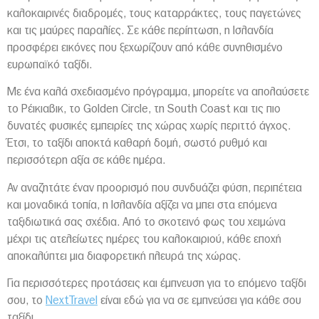
καλοκαιρινές διαδρομές, τους καταρράκτες, τους παγετώνες
και τις μαύρες παραλίες. Σε κάθε περίπτωση, η Ισλανδία
προσφέρει εικόνες που ξεχωρίζουν από κάθε συνηθισμένο
ευρωπαϊκό ταξίδι.
Με ένα καλά σχεδιασμένο πρόγραμμα, μπορείτε να απολαύσετε
το Ρέικιαβικ, το Golden Circle, τη South Coast και τις πιο
δυνατές φυσικές εμπειρίες της χώρας χωρίς περιττό άγχος.
Έτσι, το ταξίδι αποκτά καθαρή δομή, σωστό ρυθμό και
περισσότερη αξία σε κάθε ημέρα.
Αν αναζητάτε έναν προορισμό που συνδυάζει φύση, περιπέτεια
και μοναδικά τοπία, η Ισλανδία αξίζει να μπει στα επόμενα
ταξιδιωτικά σας σχέδια. Από το σκοτεινό φως του χειμώνα
μέχρι τις ατελείωτες ημέρες του καλοκαιριού, κάθε εποχή
αποκαλύπτει μια διαφορετική πλευρά της χώρας.
Για περισσότερες προτάσεις και έμπνευση για το επόμενο ταξίδι
σου, το
NextTravel
είναι εδώ για να σε εμπνεύσει για κάθε σου
ταξίδι.