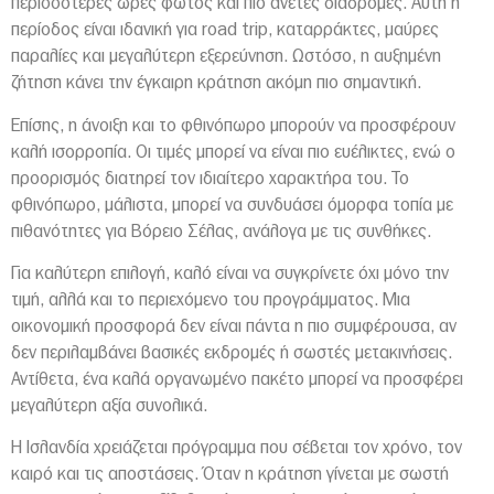
περισσότερες ώρες φωτός και πιο άνετες διαδρομές. Αυτή η
περίοδος είναι ιδανική για road trip, καταρράκτες, μαύρες
παραλίες και μεγαλύτερη εξερεύνηση. Ωστόσο, η αυξημένη
ζήτηση κάνει την έγκαιρη κράτηση ακόμη πιο σημαντική.
Επίσης, η άνοιξη και το φθινόπωρο μπορούν να προσφέρουν
καλή ισορροπία. Οι τιμές μπορεί να είναι πιο ευέλικτες, ενώ ο
προορισμός διατηρεί τον ιδιαίτερο χαρακτήρα του. Το
φθινόπωρο, μάλιστα, μπορεί να συνδυάσει όμορφα τοπία με
πιθανότητες για Βόρειο Σέλας, ανάλογα με τις συνθήκες.
Για καλύτερη επιλογή, καλό είναι να συγκρίνετε όχι μόνο την
τιμή, αλλά και το περιεχόμενο του προγράμματος. Μια
οικονομική προσφορά δεν είναι πάντα η πιο συμφέρουσα, αν
δεν περιλαμβάνει βασικές εκδρομές ή σωστές μετακινήσεις.
Αντίθετα, ένα καλά οργανωμένο πακέτο μπορεί να προσφέρει
μεγαλύτερη αξία συνολικά.
Η Ισλανδία χρειάζεται πρόγραμμα που σέβεται τον χρόνο, τον
καιρό και τις αποστάσεις. Όταν η κράτηση γίνεται με σωστή