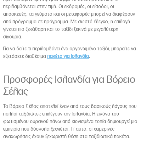
περιλαμβάνεται στην τιμή. Οι εκδρομές, οι είσοδοι, οι
αποσκευές, τα γεύματα και οι μεταφορές μπορεί να διαφέρουν
από πρόγραμμα σε πρόγραμμα. Με σωστό έλεγχο, η επιλογή
γίνεται πιο ξεκάθαρη και το ταξίδι ξεκινά με μεγαλύτερη
σιγουριά.
Για να δείτε τι περιλαμβάνει ένα οργανωμένο ταξίδι, μπορείτε να
εξετάσετε διαθέσιμα
πακέτα για Ισλανδία
.
Προσφορές Ισλανδία για Βόρειο
Σέλας
Το Βόρειο Σέλας αποτελεί έναν από τους βασικούς λόγους που
πολλοί ταξιδιώτες επιλέγουν την Ισλανδία. Η εικόνα του
φωτισμένου ουρανού πάνω από χιονισμένα τοπία δημιουργεί μια
εμπειρία που δύσκολα ξεχνιέται. Γι’ αυτό, οι χειμερινές
αναχωρήσεις έχουν ξεχωριστή θέση στα ταξιδιωτικά πακέτα.