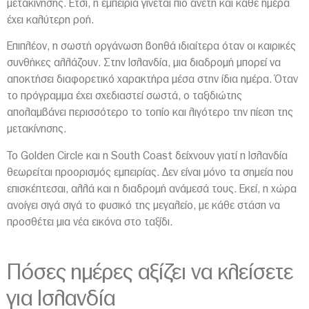
μετακίνησης. Έτσι, η εμπειρία γίνεται πιο άνετη και κάθε ημέρα
έχει καλύτερη ροή.
Επιπλέον, η σωστή οργάνωση βοηθά ιδιαίτερα όταν οι καιρικές
συνθήκες αλλάζουν. Στην Ισλανδία, μια διαδρομή μπορεί να
αποκτήσει διαφορετικό χαρακτήρα μέσα στην ίδια ημέρα. Όταν
το πρόγραμμα έχει σχεδιαστεί σωστά, ο ταξιδιώτης
απολαμβάνει περισσότερο το τοπίο και λιγότερο την πίεση της
μετακίνησης.
Το Golden Circle και η South Coast δείχνουν γιατί η Ισλανδία
θεωρείται προορισμός εμπειρίας. Δεν είναι μόνο τα σημεία που
επισκέπτεσαι, αλλά και η διαδρομή ανάμεσά τους. Εκεί, η χώρα
ανοίγει σιγά σιγά το φυσικό της μεγαλείο, με κάθε στάση να
προσθέτει μια νέα εικόνα στο ταξίδι.
Πόσες ημέρες αξίζει να κλείσετε
για Ισλανδία