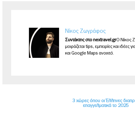
Νίκος Ζωγράφος
Συντάκτης στο nextravel.gr
Ο Νίκος Ζ
μοιράζεται tips, εμπειρίες και ιδέες 
και Google Maps ανοιχτό.
3 χώρες όπου οι Έλληνες διαπ
επαγγελματικά το 2025