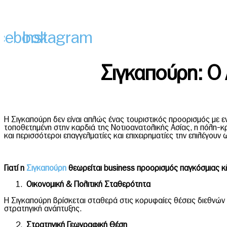
cebook
Instagram
Σιγκαπούρη: Ο
Η Σιγκαπούρη δεν είναι απλώς ένας τουριστικός προορισμός με ε
τοποθετημένη στην καρδιά της Νοτιοανατολικής Ασίας, η πόλη-κρά
και περισσότεροι επαγγελματίες και επιχειρηματίες την επιλέγουν
Γιατί η
Σιγκαπούρη
θεωρείται
business
προορισμός παγκόσμιας κ
Οικονομική & Πολιτική Σταθερότητα
Η Σιγκαπούρη βρίσκεται σταθερά στις κορυφαίες θέσεις διεθνών δ
στρατηγική ανάπτυξης.
Στρατηγική Γεωγραφική Θέση