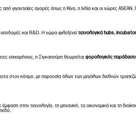
από γιγαντιαίες αγορές όπως η Κίνα, η Ινδία και οι χώρες ASEAN. Γ
ς υποδομές και R&D. Η χώρα φιλοξενεί
τεχνολογικά
hubs
,
incubato
τες επιχειρήσεις, η Σιγκαπούρη θεωρείται
φορολογικός παράδεισος 
ήματα στον κόσμο, με παρουσία όλων των μεγάλων διεθνών τραπεζώ
με έμφαση στην τεχνολογία, τη μηχανική, τα οικονομικά και τη διοίκησ
ίπεδο.