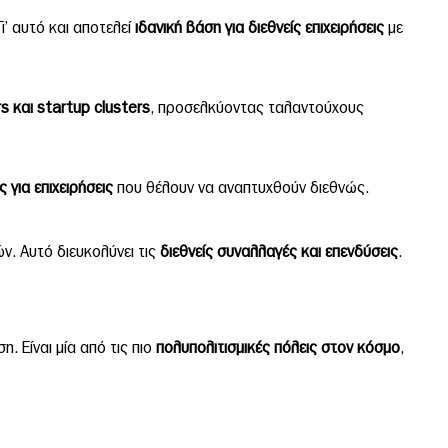
ι’ αυτό και αποτελεί
ιδανική βάση για διεθνείς επιχειρήσεις
με
rs
και
startup
clusters
, προσελκύοντας ταλαντούχους
για επιχειρήσεις
που θέλουν να αναπτυχθούν διεθνώς.
ν. Αυτό διευκολύνει τις
διεθνείς συναλλαγές και επενδύσεις
.
η. Είναι μία από τις πιο
πολυπολιτισμικές πόλεις στον κόσμο
,