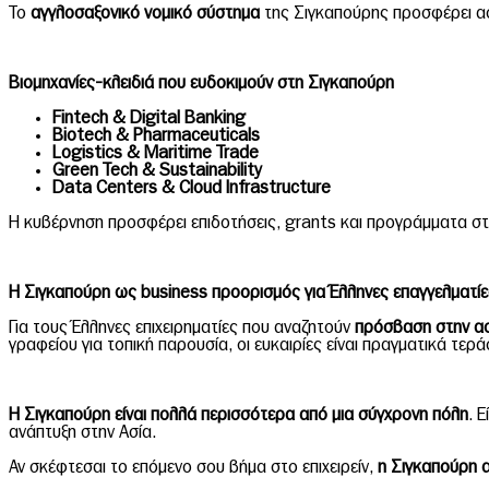
Το
αγγλοσαξονικό νομικό σύστημα
της Σιγκαπούρης προσφέρει ασφ
Βιομηχανίες-κλειδιά που ευδοκιμούν στη Σιγκαπούρη
Fintech & Digital Banking
Biotech & Pharmaceuticals
Logistics & Maritime Trade
Green Tech & Sustainability
Data Centers & Cloud Infrastructure
Η κυβέρνηση προσφέρει επιδοτήσεις, grants και προγράμματα στ
Η Σιγκαπούρη ως
business
προορισμός για Έλληνες επαγγελματίε
Για τους Έλληνες επιχειρηματίες που αναζητούν
πρόσβαση στην ασ
γραφείου για τοπική παρουσία, οι ευκαιρίες είναι πραγματικά τερά
Η Σιγκαπούρη
είναι πολλά περισσότερα από μια σύγχρονη πόλη
. 
ανάπτυξη στην Ασία.
Αν σκέφτεσαι το επόμενο σου βήμα στο επιχειρείν,
η Σιγκαπούρη α