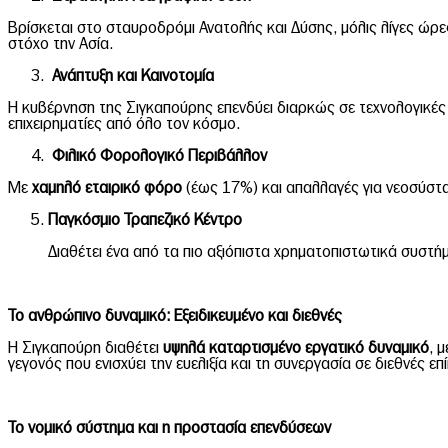
Βρίσκεται στο σταυροδρόμι Ανατολής και Δύσης, μόλις λίγες ώρες 
στόχο την Ασία.
Ανάπτυξη και Καινοτομία
Η κυβέρνηση της Σιγκαπούρης επενδύει διαρκώς σε τεχνολογικέ
επιχειρηματίες από όλο τον κόσμο.
Φιλικό Φορολογικό Περιβάλλον
Με
χαμηλό εταιρικό φόρο
(έως 17%) και απαλλαγές για νεοσύστα
Παγκόσμιο Τραπεζικό Κέντρο
Διαθέτει ένα από τα πιο αξιόπιστα χρηματοπιστωτικά συστ
Το ανθρώπινο δυναμικό: Εξειδικευμένο και διεθνές
Η Σιγκαπούρη διαθέτει
υψηλά καταρτισμένο εργατικό δυναμικό
, 
γεγονός που ενισχύει την ευελιξία και τη συνεργασία σε διεθνές επ
Το νομικό σύστημα και η προστασία επενδύσεων