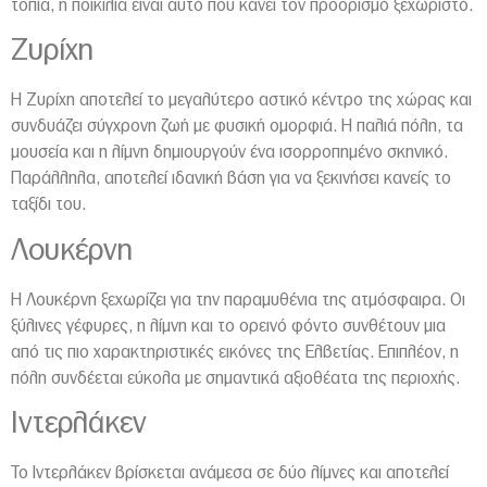
τοπία, η ποικιλία είναι αυτό που κάνει τον προορισμό ξεχωριστό.
Ζυρίχη
Η Ζυρίχη αποτελεί το μεγαλύτερο αστικό κέντρο της χώρας και
συνδυάζει σύγχρονη ζωή με φυσική ομορφιά. Η παλιά πόλη, τα
μουσεία και η λίμνη δημιουργούν ένα ισορροπημένο σκηνικό.
Παράλληλα, αποτελεί ιδανική βάση για να ξεκινήσει κανείς το
ταξίδι του.
Λουκέρνη
Η Λουκέρνη ξεχωρίζει για την παραμυθένια της ατμόσφαιρα. Οι
ξύλινες γέφυρες, η λίμνη και το ορεινό φόντο συνθέτουν μια
από τις πιο χαρακτηριστικές εικόνες της Ελβετίας. Επιπλέον, η
πόλη συνδέεται εύκολα με σημαντικά αξιοθέατα της περιοχής.
Ιντερλάκεν
Το Ιντερλάκεν βρίσκεται ανάμεσα σε δύο λίμνες και αποτελεί