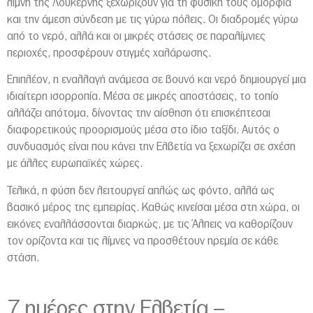
λίμνη της Λουκέρνης ξεχωρίζουν για τη φυσική τους ομορφιά
και την άμεση σύνδεση με τις γύρω πόλεις. Οι διαδρομές γύρω
από το νερό, αλλά και οι μικρές στάσεις σε παραλίμνιες
περιοχές, προσφέρουν στιγμές χαλάρωσης.
Επιπλέον, η εναλλαγή ανάμεσα σε βουνό και νερό δημιουργεί μια
ιδιαίτερη ισορροπία. Μέσα σε μικρές αποστάσεις, το τοπίο
αλλάζει απότομα, δίνοντας την αίσθηση ότι επισκέπτεσαι
διαφορετικούς προορισμούς μέσα στο ίδιο ταξίδι. Αυτός ο
συνδυασμός είναι που κάνει την Ελβετία να ξεχωρίζει σε σχέση
με άλλες ευρωπαϊκές χώρες.
Τελικά, η φύση δεν λειτουργεί απλώς ως φόντο, αλλά ως
βασικό μέρος της εμπειρίας. Καθώς κινείσαι μέσα στη χώρα, οι
εικόνες εναλλάσσονται διαρκώς, με τις Άλπεις να καθορίζουν
τον ορίζοντα και τις λίμνες να προσθέτουν ηρεμία σε κάθε
στάση.
7 ημέρες στην Ελβετία –