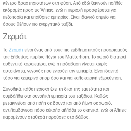
κέντρο δραστηριοτήτων στη φύση. Από εδώ ξεκινούν πολλές
εκδρομές προς τις Άλπεις, ενώ η περιοχή προσφέρεται για
πεζοπορία και υπαίθριες εμπειρίες. Είναι ιδανικό σημείο για
όσους θέλουν πιο ενεργητικό ταξίδι.
Ζερμάτ
Το
Ζερμάτ
είναι ένας από τους πιο εμβληματικούς προορισμούς
της Ελβετίας, κυρίως λόγω του Matterhorn. Το χωριό διατηρεί
αυθεντικό χαρακτήρα, ενώ η πρόσβαση γίνεται χωρίς
αυτοκίνητα, γεγονός που ενισχύει την εμπειρία. Είναι ιδανικό
τόσο για χειμερινά σπορ όσο και για καλοκαιρινή εξερεύνηση.
Συνολικά, κάθε περιοχή έχει τη δική της ταυτότητα και
συμβάλλει στη συνολική εμπειρία του ταξιδιού. Καθώς
μετακινείσαι από πόλη σε βουνό και από λίμνη σε χωριό,
αντιλαμβάνεσαι πόσο εύκολα αλλάζει το σκηνικό, ενώ οι Άλπεις
παραμένουν σταθερά παρούσες στο βάθος.