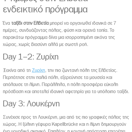
ενδεικτικό πρόγραμμα
Ένα
ταξίδι στην Ελβετία
μπορεί να οργανωθεί ιδανικά σε 7
ημέρες, συνδυάζοντας πόλεις, φύση και ορεινά τοπία. Το
παρακάτω πρόγραμμα δίνει μια ισορροπημένη εικόνα της
χώρας, χωρίς βιασύνη αλλά με σωστή ροή.
Day 1–2: Ζυρίχη
Ξεκίνα από τη
Ζυρίχη
, την πιο ζωντανή πόλη της Ελβετίας.
Περπάτησε στην παλιά πόλη, εξερεύνησε τα μουσεία και
απόλαυσε τη λίμνη. Παράλληλα, η πόλη προσφέρει εύκολη
πρόσβαση και αποτελεί ιδανική αφετηρία για το υπόλοιπο ταξίδι.
Day 3: Λουκέρνη
Συνέχισε προς τη Λουκέρνη, μια από τις πιο γραφικές πόλεις της
χώρας. Η ξύλινη γέφυρα Kapellbrücke και η λίμνη δημιουργούν
ένα μοναδικό σκηνικό. Επιπλέον, η κοντινή απόσταση επιτρέπει