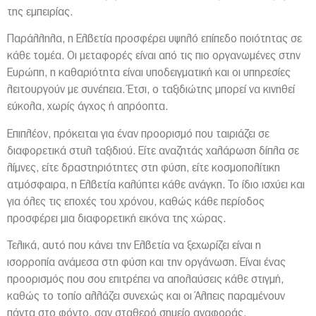
της εμπειρίας.
Παράλληλα, η Ελβετία προσφέρει υψηλό επίπεδο ποιότητας σε
κάθε τομέα. Οι μεταφορές είναι από τις πιο οργανωμένες στην
Ευρώπη, η καθαριότητα είναι υποδειγματική και οι υπηρεσίες
λειτουργούν με συνέπεια. Έτσι, ο ταξιδιώτης μπορεί να κινηθεί
εύκολα, χωρίς άγχος ή απρόοπτα.
Επιπλέον, πρόκειται για έναν προορισμό που ταιριάζει σε
διαφορετικά στυλ ταξιδιού. Είτε αναζητάς χαλάρωση δίπλα σε
λίμνες, είτε δραστηριότητες στη φύση, είτε κοσμοπολίτικη
ατμόσφαιρα, η Ελβετία καλύπτει κάθε ανάγκη. Το ίδιο ισχύει και
για όλες τις εποχές του χρόνου, καθώς κάθε περίοδος
προσφέρει μια διαφορετική εικόνα της χώρας.
Τελικά, αυτό που κάνει την Ελβετία να ξεχωρίζει είναι η
ισορροπία ανάμεσα στη φύση και την οργάνωση. Είναι ένας
προορισμός που σου επιτρέπει να απολαύσεις κάθε στιγμή,
καθώς το τοπίο αλλάζει συνεχώς και οι Άλπεις παραμένουν
πάντα στο φόντο, σαν σταθερό σημείο αναφοράς.