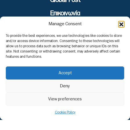
Global Post
Επικοινωνία
Manage Consent
To provide the best experiences, we use technologies like cookies to store
and/or access device information. Consenting to these technologies will
Το περιεχόμενο στο www.nextravel.gr προορίζεται
allow us to process data such as browsing behavior or unique IDs on this
αποκλειστικά για προσωπική χρήση από τους επισκέπτες. Η
site. Not consenting or withdrawing consent, may adversely affect certain
χρήση ή η διάδοση, είτε τροποποιημένη είτε αμετάβλητη, σε
features and functions.
οποιαδήποτε μορφή, απαγορεύεται αυστηρά χωρίς τη ρητή
γραπτή συγκατάθεση του εκδότη.
Accept
Deny
View preferences
Cookie Policy