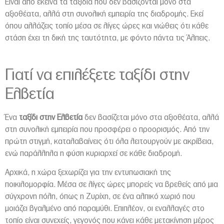
Είναι από εκείνα τα ταξίδια που δεν βασίζονται μόνο στα
αξιοθέατα, αλλά στη συνολική εμπειρία της διαδρομής. Εκεί
όπου αλλάζεις τοπίο μέσα σε λίγες ώρες και νιώθεις ότι κάθε
στάση έχει τη δική της ταυτότητα, με φόντο πάντα τις Άλπεις.
Γιατί να επιλέξετε ταξίδι στην
Ελβετία
Ένα
ταξίδι στην Ελβετία
δεν βασίζεται μόνο στα αξιοθέατα, αλλά
στη συνολική εμπειρία που προσφέρει ο προορισμός. Από την
πρώτη στιγμή, καταλαβαίνεις ότι όλα λειτουργούν με ακρίβεια,
ενώ παράλληλα η φύση κυριαρχεί σε κάθε διαδρομή.
Αρχικά, η χώρα ξεχωρίζει για την εντυπωσιακή της
ποικιλομορφία. Μέσα σε λίγες ώρες μπορείς να βρεθείς από μια
σύγχρονη πόλη, όπως η Ζυρίχη, σε ένα αλπικό χωριό που
μοιάζει βγαλμένο από παραμύθι. Επιπλέον, οι εναλλαγές στο
τοπίο είναι συνεχείς, γεγονός που κάνει κάθε μετακίνηση μέρος