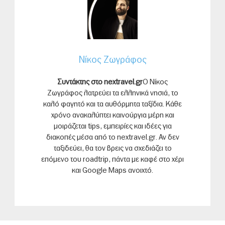
Νίκος Ζωγράφος
Συντάκτης στο nextravel.gr
Ο Νίκος
Ζωγράφος λατρεύει τα ελληνικά νησιά, το
καλό φαγητό και τα αυθόρμητα ταξίδια. Κάθε
χρόνο ανακαλύπτει καινούργια μέρη και
μοιράζεται tips, εμπειρίες και ιδέες για
διακοπές μέσα από το nextravel.gr. Αν δεν
ταξιδεύει, θα τον βρεις να σχεδιάζει το
επόμενο του roadtrip, πάντα με καφέ στο χέρι
και Google Maps ανοιχτό.