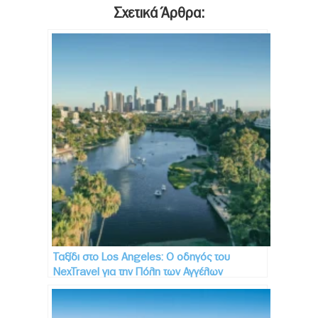
Σχετικά Άρθρα:
Ταξίδι στo Los Angeles: Ο οδηγός του
NexTravel για την Πόλη των Αγγέλων