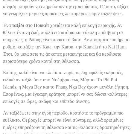
κίνηση μπορούν να επηρεάσουν την εμπειρία σας. Γι’ αυτό, αξίζει
να γνωρίζετε μερικές πρακτικές λεπτομέρειες πριν ταξιδέψετε.
Ένα
ταξίδι στο Πουκέτ
χρειάζεται καλή επιλογή περιοχής. Αν
θέλετε έντονη ζωή, πολλά εστιατόρια και εύκολη πρόσβαση σε
υπηρεσίες, η Patong είναι πρακτική βάση. Αν προτιμάτε πιο ήρεμο
ρυθμό, κοιτάξτε την Kata, την Karon, την Kamala ή το Nai Harn.
Έτσι, θα μειώσετε τις άσκοπες μετακινήσεις και θα κερδίσετε
περισσότερο χρόνο κοντά στη θάλασσα.
Επίσης, καλό είναι να κλείσετε νωρίς τις δημοφιλείς εκδρομές,
ειδικά αν ταξιδεύετε από Νοέμβριο έως Μάρτιο. Τα Phi Phi
Islands, η Maya Bay και το Phang Nga Bay έχουν μεγάλη ζήτηση.
Επομένως, μια έγκαιρη κράτηση μπορεί να σας δώσει καλύτερες
επιλογές σε ώρες, σκάφη και επίπεδο άνεσης.
Αν ταξιδέψετε στην υγρή περίοδο, κρατήστε το πρόγραμμα πιο
ευέλικτο. Οι βροχές μπορεί να είναι σύντομες, αλλά ορισμένες
ημέρες επηρεάζουν τη θάλασσα και τις θαλάσσιες δραστηριότητες.