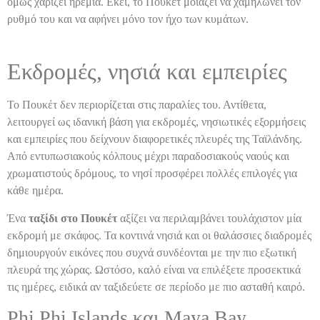
όμως χαρίζει ηρεμία. Εκεί, το Πουκέτ μοιάζει να χαμηλώνει τον
ρυθμό του και να αφήνει μόνο τον ήχο των κυμάτων.
Εκδρομές, νησιά και εμπειρίες
Το Πουκέτ δεν περιορίζεται στις παραλίες του. Αντίθετα,
λειτουργεί ως ιδανική βάση για εκδρομές, νησιωτικές εξορμήσεις
και εμπειρίες που δείχνουν διαφορετικές πλευρές της Ταϊλάνδης.
Από εντυπωσιακούς κόλπους μέχρι παραδοσιακούς ναούς και
χρωματιστούς δρόμους, το νησί προσφέρει πολλές επιλογές για
κάθε ημέρα.
Ένα
ταξίδι στο Πουκέτ
αξίζει να περιλαμβάνει τουλάχιστον μία
εκδρομή με σκάφος. Τα κοντινά νησιά και οι θαλάσσιες διαδρομές
δημιουργούν εικόνες που συχνά συνδέονται με την πιο εξωτική
πλευρά της χώρας. Ωστόσο, καλό είναι να επιλέξετε προσεκτικά
τις ημέρες, ειδικά αν ταξιδεύετε σε περίοδο με πιο ασταθή καιρό.
Phi Phi Islands και Maya Bay