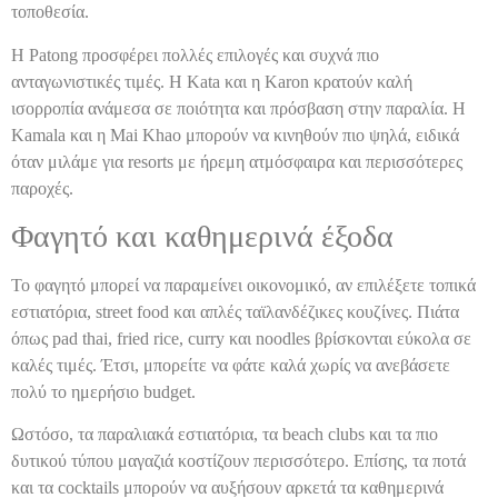
τοποθεσία.
Η Patong προσφέρει πολλές επιλογές και συχνά πιο
ανταγωνιστικές τιμές. Η Kata και η Karon κρατούν καλή
ισορροπία ανάμεσα σε ποιότητα και πρόσβαση στην παραλία. Η
Kamala και η Mai Khao μπορούν να κινηθούν πιο ψηλά, ειδικά
όταν μιλάμε για resorts με ήρεμη ατμόσφαιρα και περισσότερες
παροχές.
Φαγητό και καθημερινά έξοδα
Το φαγητό μπορεί να παραμείνει οικονομικό, αν επιλέξετε τοπικά
εστιατόρια, street food και απλές ταϊλανδέζικες κουζίνες. Πιάτα
όπως pad thai, fried rice, curry και noodles βρίσκονται εύκολα σε
καλές τιμές. Έτσι, μπορείτε να φάτε καλά χωρίς να ανεβάσετε
πολύ το ημερήσιο budget.
Ωστόσο, τα παραλιακά εστιατόρια, τα beach clubs και τα πιο
δυτικού τύπου μαγαζιά κοστίζουν περισσότερο. Επίσης, τα ποτά
και τα cocktails μπορούν να αυξήσουν αρκετά τα καθημερινά