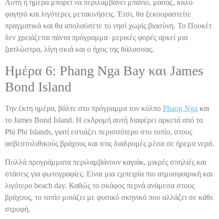
Αυτή η ημέρα μπορεί να περιλαμβάνει μπάνιο, μασάζ, καλό
φαγητό και λιγότερες μετακινήσεις. Έτσι, θα ξεκουραστείτε
πραγματικά και θα απολαύσετε το νησί χωρίς βιασύνη. Το Πουκέτ
δεν χρειάζεται πάντα πρόγραμμα· μερικές φορές αρκεί μια
ξαπλώστρα, λίγη σκιά και ο ήχος της θάλασσας.
Ημέρα 6: Phang Nga Bay και James
Bond Island
Την έκτη ημέρα, βάλτε στο πρόγραμμα τον κόλπο
Phang Nga
και
το James Bond Island. Η εκδρομή αυτή διαφέρει αρκετά από τα
Phi Phi Islands, γιατί εστιάζει περισσότερο στο τοπίο, στους
ασβεστολιθικούς βράχους και στις διαδρομές μέσα σε ήρεμα νερά.
Πολλά προγράμματα περιλαμβάνουν καγιάκ, μικρές σπηλιές και
στάσεις για φωτογραφίες. Είναι μια εμπειρία πιο ατμοσφαιρική και
λιγότερο beach day. Καθώς το σκάφος περνά ανάμεσα στους
βράχους, το τοπίο μοιάζει με φυσικό σκηνικό που αλλάζει σε κάθε
στροφή.