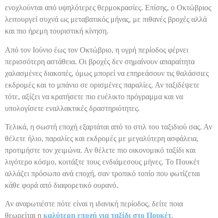
ενοχλούνται από υψηλότερες θερμοκρασίες. Επίσης, ο Οκτώβριος
λειτουργεί συχνά ως μεταβατικός μήνας, με πιθανές βροχές αλλά
και πιο ήρεμη τουριστική κίνηση.
Από τον Ιούνιο έως τον Οκτώβριο, η υγρή περίοδος φέρνει
περισσότερη αστάθεια. Οι βροχές δεν σημαίνουν απαραίτητα
χαλασμένες διακοπές, όμως μπορεί να επηρεάσουν τις θαλάσσιες
εκδρομές και το μπάνιο σε ορισμένες παραλίες. Αν ταξιδέψετε
τότε, αξίζει να κρατήσετε πιο ευέλικτο πρόγραμμα και να
υπολογίσετε εναλλακτικές δραστηριότητες.
Τελικά, η σωστή εποχή εξαρτάται από το στιλ του ταξιδιού σας. Αν
θέλετε ήλιο, παραλίες και εκδρομές με μεγαλύτερη ασφάλεια,
προτιμήστε τον χειμώνα. Αν θέλετε πιο οικονομικό ταξίδι και
λιγότερο κόσμο, κοιτάξτε τους ενδιάμεσους μήνες. Το Πουκέτ
αλλάζει πρόσωπο ανά εποχή, σαν τροπικό τοπίο που φωτίζεται
κάθε φορά από διαφορετικό ουρανό.
Αν αναρωτιέστε πότε είναι η ιδανική περίοδος, δείτε ποια
θεωρείται η
καλύτερη εποχή για ταξίδι στο Πουκέτ
.