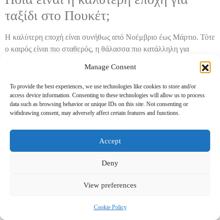
ταξίδι στο Πουκέτ;
Η καλύτερη εποχή είναι συνήθως από Νοέμβριο έως Μάρτιο. Τότε
ο καιρός είναι πιο σταθερός, η θάλασσα πιο κατάλληλη για
εκδρομές και οι παραλίες πιο ευχάριστες. Ωστόσο, αυτή είναι και η
Manage Consent
πιο δημοφιλής περίοδος, οπότε οι τιμές σε πτήσεις και διαμονή
ανεβαίνουν.
To provide the best experiences, we use technologies like cookies to store and/or
access device information. Consenting to these technologies will allow us to process
Είναι ακριβό το Πουκέτ;
data such as browsing behavior or unique IDs on this site. Not consenting or
withdrawing consent, may adversely affect certain features and functions.
Το Πουκέτ μπορεί να γίνει οικονομικό ή ακριβό, ανάλογα με τον
τρόπο που θα το οργανώσετε. Η διαμονή, οι μετακινήσεις και οι
Accept
οργανωμένες εκδρομές επηρεάζουν περισσότερο το τελικό
κόστος. Αν επιλέξετε τοπικά εστιατόρια, σωστή περιοχή διαμονής
Deny
και λίγες καλά επιλεγμένες εκδρομές, μπορείτε να κρατήσετε το
View preferences
budget σε λογικά επίπεδα.
Πού αξίζει να μείνω στο Πουκέτ;
Cookie Policy