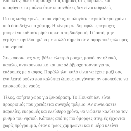
Επιπλέον, δώστε προσοχή στις σημαίες στις παραλίες και
αποφύγετε το μπάνιο όταν οι συνθήκες δεν είναι ασφαλείς.
Για τις καθημερινές μετακινήσεις, υπολογίστε περισσότερο χρόνο
από όσο δείχνει ο χάρτης. Η κίνηση σε δημοφιλείς περιοχές
μπορεί να καθυστερήσει αρκετά τη διαδρομή. Γι’ αυτό, μην
γεμίζετε την ίδια ημέρα με πολλά σημεία σε διαφορετικές πλευρές
του νησιού.
Στις αποσκευές σας, βάλτε ελαφριά ρούχα, μαγιό, αντηλιακό,
καπέλο, αντικουνουπικό και μια αδιάβροχη τσάντα για τις
εκδρομές με σκάφος. Παράλληλα, καλό είναι να έχετε μαζί σας
ένα λεπτό ρούχο που καλύπτει ώμους και γόνατα, αν σκοπεύετε να
επισκεφθείτε ναούς.
Τέλος, αφήστε χώρο για ξεκούραση. Το Πουκέτ δεν είναι
προορισμός που χρειάζεται συνεχές τρέξιμο. Αν συνδυάσετε
παραλίες, εκδρομές και ελεύθερο χρόνο, θα νιώσετε καλύτερα τον
ρυθμό του νησιού. Κάποιες από τις πιο όμορφες στιγμές έρχονται
χωρίς πρόγραμμα, όταν ο ήλιος χαμηλώνει και η μέρα κλείνει