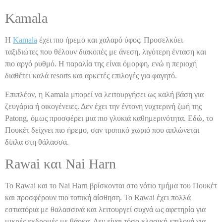
Kamala
Η
Kamala
έχει πιο ήρεμο και χαλαρό ύφος. Προσελκύει
ταξιδιώτες που θέλουν διακοπές με άνεση, λιγότερη ένταση και
πιο αργό ρυθμό. Η παραλία της είναι όμορφη, ενώ η περιοχή
διαθέτει καλά resorts και αρκετές επιλογές για φαγητό.
Επιπλέον, η Kamala μπορεί να λειτουργήσει ως καλή βάση για
ζευγάρια ή οικογένειες. Δεν έχει την έντονη νυχτερινή ζωή της
Patong, όμως προσφέρει μια πιο γλυκιά καθημερινότητα. Εδώ, το
Πουκέτ δείχνει πιο ήρεμο, σαν τροπικό χωριό που απλώνεται
δίπλα στη θάλασσα.
Rawai και Nai Harn
Το Rawai και το Nai Harn βρίσκονται στο νότιο τμήμα του Πουκέτ
και προσφέρουν πιο τοπική αίσθηση. Το Rawai έχει πολλά
εστιατόρια με θαλασσινά και λειτουργεί συχνά ως αφετηρία για
μικρές εκδρομές με βάρκα. Δεν είναι τόσο κλασική επιλογή για