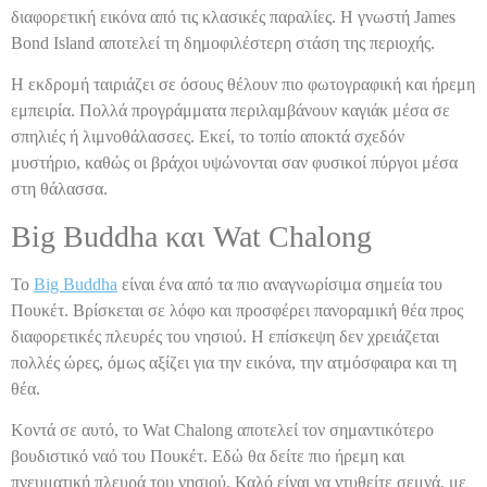
διαφορετική εικόνα από τις κλασικές παραλίες. Η γνωστή James
Bond Island αποτελεί τη δημοφιλέστερη στάση της περιοχής.
Η εκδρομή ταιριάζει σε όσους θέλουν πιο φωτογραφική και ήρεμη
εμπειρία. Πολλά προγράμματα περιλαμβάνουν καγιάκ μέσα σε
σπηλιές ή λιμνοθάλασσες. Εκεί, το τοπίο αποκτά σχεδόν
μυστήριο, καθώς οι βράχοι υψώνονται σαν φυσικοί πύργοι μέσα
στη θάλασσα.
Big Buddha και Wat Chalong
Το
Big Buddha
είναι ένα από τα πιο αναγνωρίσιμα σημεία του
Πουκέτ. Βρίσκεται σε λόφο και προσφέρει πανοραμική θέα προς
διαφορετικές πλευρές του νησιού. Η επίσκεψη δεν χρειάζεται
πολλές ώρες, όμως αξίζει για την εικόνα, την ατμόσφαιρα και τη
θέα.
Κοντά σε αυτό, το Wat Chalong αποτελεί τον σημαντικότερο
βουδιστικό ναό του Πουκέτ. Εδώ θα δείτε πιο ήρεμη και
πνευματική πλευρά του νησιού. Καλό είναι να ντυθείτε σεμνά, με