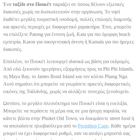
Ένα
ταξίδι στο Πουκέτ
ταιριάζει σε όσους θέλουν εξωτικές
διακοπές χωρίς να δυσκολευτούν στην οργάνωση. Το νησί
διαθέτει μεγάλη τουριστική υποδομή, πολλές επιλογές διαμονής
και αρκετές περιοχές με διαφορετικό χαρακτήρα. Έτσι, μπορείτε
να επιλέξετε Patong για έντονη ζωή, Kata για πιο όμορφη beach
εμπειρία, Karon για οικογενειακή άνεση ή Kamala για πιο ήρεμες
διακοπές.
Επιπλέον, το Πουκέτ λειτουργεί ιδανικά ως βάση για εκδρομές.
Από εδώ ξεκινούν ημερήσιες εξορμήσεις προς τα Phi Phi Islands,
τη Maya Bay, το James Bond Island και τον κόλπο Phang Nga.
Αυτό σημαίνει ότι μπορείτε να γνωρίσετε αρκετές διαφορετικές
εικόνες της Ταϊλάνδης, χωρίς να αλλάζετε συνεχώς ξενοδοχείο.
Ωστόσο, το μεγάλο πλεονέκτημα του Πουκέτ είναι η ευελιξία.
Μπορείτε να περάσετε τη μέρα σας σε μια ήσυχη παραλία, να
κάνετε βόλτα στην Phuket Old Town, να δοκιμάσετε street food ή
να απολαύσετε ηλιοβασίλεμα από το
Promthep Cape
. Κάθε ημέρα
μπορεί να έχει διαφορετικό ρυθμό, σαν να ανοίγει μπροστά σας