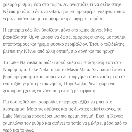
χαλαρό ρυθμό μέσα στο ταξίδι. Αν αναζητάτε
τι να δείτε στην
Κένυα
μετά από έντονα safari, η λίμνη προσφέρει γαλήνια τοπία,
νερό, πράσινο και μια διαφορετική επαφή με τη φύση.
Η εμπειρία εδώ δεν βασίζεται μόνο στα game drives. Μια
βαρκάδα στη λίμνη μπορεί να δώσει όμορφες εικόνες, με πουλιά,
ιπποπόταμους και ήρεμο φυσικό περιβάλλον. Έτσι, ο ταξιδιώτης
βλέπει την Κένυα από άλλη οπτική, πιο αργή και πιο ήσυχη.
Το Lake Naivasha ταιριάζει πολύ καλά ως στάση ανάμεσα στο
Ναϊρόμπι, το Lake Nakuru και το Masai Mara. Δεν απαιτεί πάντα
βαρύ πρόγραμμα και μπορεί να λειτουργήσει σαν ανάσα μέσα σε
ένα ταξίδι γεμάτο μετακινήσεις. Παράλληλα, δίνει χώρο για
ξεκούραση χωρίς να χάνεται η επαφή με τη φύση.
Για όσους θέλουν ισορροπία, η περιοχή αξίζει να μπει στο
πρόγραμμα. Μετά τις σαβάνες και τις δυνατές safari εικόνες, το
Lake Naivasha προσφέρει μια πιο ήρεμη στιγμή. Εκεί, η Κένυα
χαμηλώνει τον ρυθμό και αφήνει το τοπίο να μιλήσει μέσα από το
νερό και το φως.