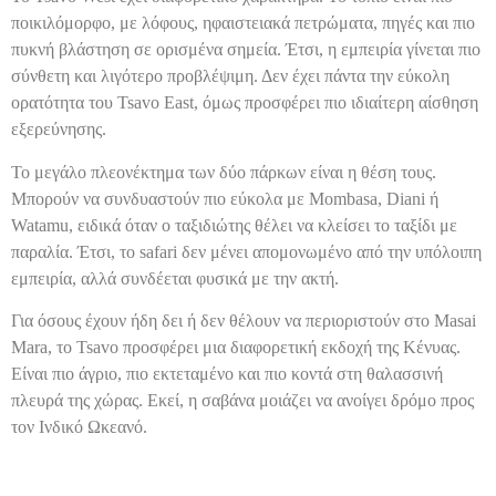
ποικιλόμορφο, με λόφους, ηφαιστειακά πετρώματα, πηγές και πιο
πυκνή βλάστηση σε ορισμένα σημεία. Έτσι, η εμπειρία γίνεται πιο
σύνθετη και λιγότερο προβλέψιμη. Δεν έχει πάντα την εύκολη
ορατότητα του Tsavo East, όμως προσφέρει πιο ιδιαίτερη αίσθηση
εξερεύνησης.
Το μεγάλο πλεονέκτημα των δύο πάρκων είναι η θέση τους.
Μπορούν να συνδυαστούν πιο εύκολα με Mombasa, Diani ή
Watamu, ειδικά όταν ο ταξιδιώτης θέλει να κλείσει το ταξίδι με
παραλία. Έτσι, το safari δεν μένει απομονωμένο από την υπόλοιπη
εμπειρία, αλλά συνδέεται φυσικά με την ακτή.
Για όσους έχουν ήδη δει ή δεν θέλουν να περιοριστούν στο Masai
Mara, το Tsavo προσφέρει μια διαφορετική εκδοχή της Κένυας.
Είναι πιο άγριο, πιο εκτεταμένο και πιο κοντά στη θαλασσινή
πλευρά της χώρας. Εκεί, η σαβάνα μοιάζει να ανοίγει δρόμο προς
τον Ινδικό Ωκεανό.