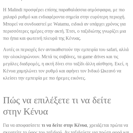
Η Malindi προσφέρει επίσης παραθαλάσσια ατμόσφαιρα, με πιο
χαλαρό ρυθμό και ενδιαφέροντα σημεία στην ευρύτερη περιοχή.
Μπορεί να συνδυαστεί με Watamu, ειδικά αν υπάρχει χρόνος για
περισσότερες ημέρες στην ακτή. Έτσι, ο ταξιδιώτης γνωρίζει μια
πιο ήπια και φωτεινή πλευρά της Κένυας.
Αυτές οι περιοχές δεν αντικαθιστούν την εμπειρία του safari, αλλά
την ολοκληρώνουν. Μετά τις σαβάνες, τα game drives και τις
μεγάλες διαδρομές, η ακτή δίνει στο ταξίδι άλλη αίσθηση. Εκεί, η
Κένυα χαμηλώνει τον ρυθμό και αφήνει τον Ινδικό Ωκεανό να
κλείσει την εμπειρία με πιο ήρεμες εικόνες.
Πώς να επιλέξετε τι να δείτε
στην Κένυα
Για να αποφασίσετε
τι να δείτε στην Κένυα
, χρειάζεται πρώτα να
σκεφτείτε το ύφος του ταξιδιού. Αν ταξιδεύετε για πρώτη φορά και