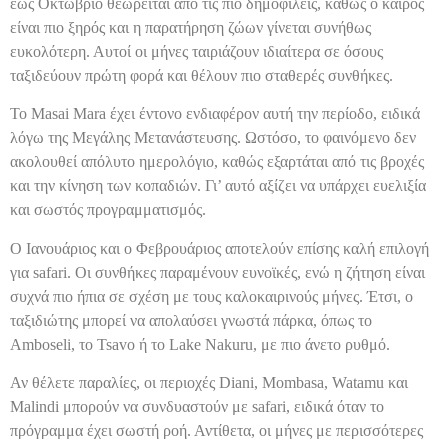
έως Οκτώβριο θεωρείται από τις πιο δημοφιλείς, καθώς ο καιρός
είναι πιο ξηρός και η παρατήρηση ζώων γίνεται συνήθως
ευκολότερη. Αυτοί οι μήνες ταιριάζουν ιδιαίτερα σε όσους
ταξιδεύουν πρώτη φορά και θέλουν πιο σταθερές συνθήκες.
Το Masai Mara έχει έντονο ενδιαφέρον αυτή την περίοδο, ειδικά
λόγω της Μεγάλης Μετανάστευσης. Ωστόσο, το φαινόμενο δεν
ακολουθεί απόλυτο ημερολόγιο, καθώς εξαρτάται από τις βροχές
και την κίνηση των κοπαδιών. Γι’ αυτό αξίζει να υπάρχει ευελιξία
και σωστός προγραμματισμός.
Ο Ιανουάριος και ο Φεβρουάριος αποτελούν επίσης καλή επιλογή
για safari. Οι συνθήκες παραμένουν ευνοϊκές, ενώ η ζήτηση είναι
συχνά πιο ήπια σε σχέση με τους καλοκαιρινούς μήνες. Έτσι, ο
ταξιδιώτης μπορεί να απολαύσει γνωστά πάρκα, όπως το
Amboseli, το Tsavo ή το Lake Nakuru, με πιο άνετο ρυθμό.
Αν θέλετε παραλίες, οι περιοχές Diani, Mombasa, Watamu και
Malindi μπορούν να συνδυαστούν με safari, ειδικά όταν το
πρόγραμμα έχει σωστή ροή. Αντίθετα, οι μήνες με περισσότερες