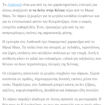
Το
Amboseli
είναι μια από τις πιο χαρακτηριστικές επιλογές για
όσους αναζητούν
τι να δείτε στην Κένυα
πέρα από το Masai
Mara. Το πάρκο ξεχωρίζει για τα μεγάλα κοπάδια ελεφάντων και
για το εντυπωσιακό φόντο του Κιλιμάντζαρο, όταν ο καιρός
επιτρέπει καθαρή θέα. Έτσι, προσφέρει μία από τις πιο
αναγνωρίσιμες εικόνες της αφρικανικής φύσης.
Η εμπειρία στο Amboseli έχει διαφορετικό χαρακτήρα από το
Masai Mara. Τα τοπία είναι πιο ανοιχτά, με πεδιάδες, υγροτόπους
και ξηρές εκτάσεις που αλλάζουν ανάλογα με την εποχή. Αυτή η
αντίθεση κάνει το safari πιο ενδιαφέρον, ειδικά για ταξιδιώτες που
θέλουν να δουν περισσότερες πλευρές της Κένυας.
Οι ελέφαντες αποτελούν το μεγάλο σύμβολο του πάρκου. Συχνά
κινούνται σε ομάδες, δημιουργώντας δυνατές εικόνες μέσα στο
τοπίο. Παράλληλα, στο Amboseli μπορεί κανείς να δει ζέβρες,
γαζέλες, καμηλοπαρδάλεις, βουβάλια και διάφορα είδη πουλιών.
Το πάρκο ταιριάζει ιδιαίτερα σε όσους αγαπούν τη φωτογραφία. Η
θέα προς το Κιλιμάντζαρο, το φως της ανατολής και οι σκιές πάνω