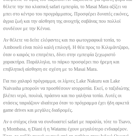
θέλετε την πιο κλασική safari εμπειρία, το Masai Mara αξίζει να
μπει στο κέντρο του προγράμματος. Προσφέρει δυνατές εικόνες,
άγρια ζωή και την αίσθηση της ανοιχτής σαβάνας που πολλοί
συνδέουν με την Κένυα.
Αν θέλετε να δείτε ελέφαντες και πιο φωτογραφικά τοπία, το
Amboseli είναι πολύ καλή επιλογή. Η θέα προς το Κιλιμάντζαρο,
όταν ο καιρός το επιτρέπει, δίνει στην εμπειρία ξεχωριστό
χαρακτήρα. Παράλληλα, το πάρκο προσφέρει πιο ήρεμη και
επιβλητική αίσθηση σε σχέση με το Masai Mara.
Για πιο χαλαρό πρόγραμμα, οι λίμνες Lake Nakuru και Lake
Naivasha μπορούν να προσθέσουν ισορροπία. Εκεί, ο ταξιδιώτης
βλέπει νερό, πουλιά, πράσινο και πιο γαλήνια τοπία. Αυτές οι
στάσεις ταιριάζουν ιδιαίτερα όταν το πρόγραμμα έχει ήδη αρκετά
game drives και μεγάλες διαδρομές.
Αν ο στόχος είναι να συνδυαστεί safari με παραλία, τότε το Tsavo,
η Mombasa, η Diani ή η Watamu έχουν μεγαλύτερο ενδιαφέρον.