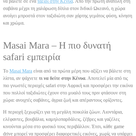
να βάλετε σε ένα
ταξίδι στην Κένυα
. Από την πρώτη ανατολή στη
σαβάνα μέχρι τη χαλάρωση δίπλα στον Ινδικό Ωκεανό, η χώρα
ανοίγει μπροστά στον ταξιδιώτη σαν χάρτης γεμάτος φύση, κίνηση
και χρώμα.
Masai Mara – Η πιο δυνατή
safari εμπειρία
Το
Masai Mara
είναι από τα πρώτα μέρη που αξίζει να βάλετε στη
λίστα, αν ψάχνετε
τι να δείτε στην Κένυα
. Αποτελεί μία από τις
πιο γνωστές περιοχές safari στην Αφρική και προσφέρει την εικόνα
που πολλοί ταξιδιώτες έχουν στο μυαλό τους πριν φτάσουν στη
χώρα: ανοιχτές σαβάνες, άγρια ζωή και απέραντους ορίζοντες.
Η περιοχή ξεχωρίζει για τη μεγάλη ποικιλία ζώων. Λιοντάρια,
ελέφαντες, βουβάλια, καμηλοπαρδάλεις, ζέβρες και γαζέλες
κινούνται μέσα στο φυσικό τους περιβάλλον. Έτσι, κάθε game
drive μπορεί να προσφέρει διαφορετικές εικόνες, χωρίς να υπάρχει