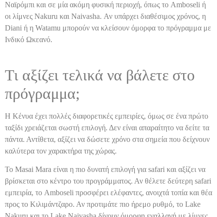
Ναϊρόμπι και σε μία ακόμη φυσική περιοχή, όπως το Amboseli ή
οι λίμνες Nakuru και Naivasha. Αν υπάρχει διαθέσιμος χρόνος, η
Diani ή η Watamu μπορούν να κλείσουν όμορφα το πρόγραμμα με
Ινδικό Ωκεανό.
Τι αξίζει τελικά να βάλετε στο
πρόγραμμα;
Η Κένυα έχει πολλές διαφορετικές εμπειρίες, όμως σε ένα πρώτο
ταξίδι χρειάζεται σωστή επιλογή. Δεν είναι απαραίτητο να δείτε τα
πάντα. Αντίθετα, αξίζει να δώσετε χρόνο στα σημεία που δείχνουν
καλύτερα τον χαρακτήρα της χώρας.
Το Masai Mara είναι η πιο δυνατή επιλογή για safari και αξίζει να
βρίσκεται στο κέντρο του προγράμματος. Αν θέλετε δεύτερη safari
εμπειρία, το Amboseli προσφέρει ελέφαντες, ανοιχτά τοπία και θέα
προς το Κιλιμάντζαρο. Αν προτιμάτε πιο ήρεμο ρυθμό, το Lake
Nakuru και το Lake Naivasha δίνουν όμορφη εναλλαγή με λίμνες,