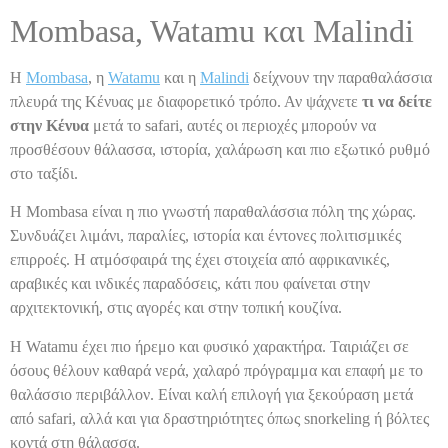
Mombasa, Watamu και Malindi
Η
Mombasa
, η
Watamu
και η
Malindi
δείχνουν την παραθαλάσσια
πλευρά της Κένυας με διαφορετικό τρόπο. Αν ψάχνετε
τι να δείτε
στην Κένυα
μετά το safari, αυτές οι περιοχές μπορούν να
προσθέσουν θάλασσα, ιστορία, χαλάρωση και πιο εξωτικό ρυθμό
στο ταξίδι.
Η Mombasa είναι η πιο γνωστή παραθαλάσσια πόλη της χώρας.
Συνδυάζει λιμάνι, παραλίες, ιστορία και έντονες πολιτισμικές
επιρροές. Η ατμόσφαιρά της έχει στοιχεία από αφρικανικές,
αραβικές και ινδικές παραδόσεις, κάτι που φαίνεται στην
αρχιτεκτονική, στις αγορές και στην τοπική κουζίνα.
Η Watamu έχει πιο ήρεμο και φυσικό χαρακτήρα. Ταιριάζει σε
όσους θέλουν καθαρά νερά, χαλαρό πρόγραμμα και επαφή με το
θαλάσσιο περιβάλλον. Είναι καλή επιλογή για ξεκούραση μετά
από safari, αλλά και για δραστηριότητες όπως snorkeling ή βόλτες
κοντά στη θάλασσα.