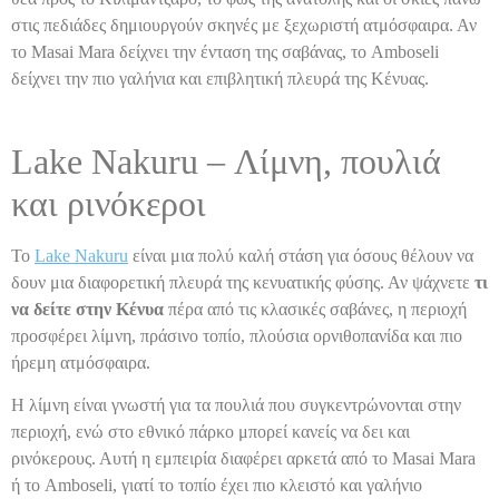
στις πεδιάδες δημιουργούν σκηνές με ξεχωριστή ατμόσφαιρα. Αν
το Masai Mara δείχνει την ένταση της σαβάνας, το Amboseli
δείχνει την πιο γαλήνια και επιβλητική πλευρά της Κένυας.
Lake Nakuru – Λίμνη, πουλιά
και ρινόκεροι
Το
Lake Nakuru
είναι μια πολύ καλή στάση για όσους θέλουν να
δουν μια διαφορετική πλευρά της κενυατικής φύσης. Αν ψάχνετε
τι
να δείτε στην Κένυα
πέρα από τις κλασικές σαβάνες, η περιοχή
προσφέρει λίμνη, πράσινο τοπίο, πλούσια ορνιθοπανίδα και πιο
ήρεμη ατμόσφαιρα.
Η λίμνη είναι γνωστή για τα πουλιά που συγκεντρώνονται στην
περιοχή, ενώ στο εθνικό πάρκο μπορεί κανείς να δει και
ρινόκερους. Αυτή η εμπειρία διαφέρει αρκετά από το Masai Mara
ή το Amboseli, γιατί το τοπίο έχει πιο κλειστό και γαλήνιο