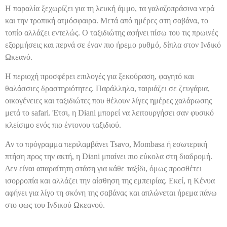
Η παραλία ξεχωρίζει για τη λευκή άμμο, τα γαλαζοπράσινα νερά
και την τροπική ατμόσφαιρα. Μετά από ημέρες στη σαβάνα, το
τοπίο αλλάζει εντελώς. Ο ταξιδιώτης αφήνει πίσω του τις πρωινές
εξορμήσεις και περνά σε έναν πιο ήρεμο ρυθμό, δίπλα στον Ινδικό
Ωκεανό.
Η περιοχή προσφέρει επιλογές για ξεκούραση, φαγητό και
θαλάσσιες δραστηριότητες. Παράλληλα, ταιριάζει σε ζευγάρια,
οικογένειες και ταξιδιώτες που θέλουν λίγες ημέρες χαλάρωσης
μετά το safari. Έτσι, η Diani μπορεί να λειτουργήσει σαν φυσικό
κλείσιμο ενός πιο έντονου ταξιδιού.
Αν το πρόγραμμα περιλαμβάνει Tsavo, Mombasa ή εσωτερική
πτήση προς την ακτή, η Diani μπαίνει πιο εύκολα στη διαδρομή.
Δεν είναι απαραίτητη στάση για κάθε ταξίδι, όμως προσθέτει
ισορροπία και αλλάζει την αίσθηση της εμπειρίας. Εκεί, η Κένυα
αφήνει για λίγο τη σκόνη της σαβάνας και απλώνεται ήρεμα πάνω
στο φως του Ινδικού Ωκεανού.