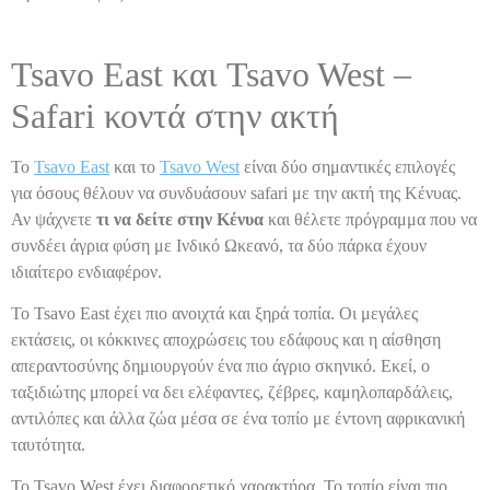
Tsavo East και Tsavo West –
Safari κοντά στην ακτή
Το
Tsavo East
και το
Tsavo West
είναι δύο σημαντικές επιλογές
για όσους θέλουν να συνδυάσουν safari με την ακτή της Κένυας.
Αν ψάχνετε
τι να δείτε στην Κένυα
και θέλετε πρόγραμμα που να
συνδέει άγρια φύση με Ινδικό Ωκεανό, τα δύο πάρκα έχουν
ιδιαίτερο ενδιαφέρον.
Το Tsavo East έχει πιο ανοιχτά και ξηρά τοπία. Οι μεγάλες
εκτάσεις, οι κόκκινες αποχρώσεις του εδάφους και η αίσθηση
απεραντοσύνης δημιουργούν ένα πιο άγριο σκηνικό. Εκεί, ο
ταξιδιώτης μπορεί να δει ελέφαντες, ζέβρες, καμηλοπαρδάλεις,
αντιλόπες και άλλα ζώα μέσα σε ένα τοπίο με έντονη αφρικανική
ταυτότητα.
Το Tsavo West έχει διαφορετικό χαρακτήρα. Το τοπίο είναι πιο