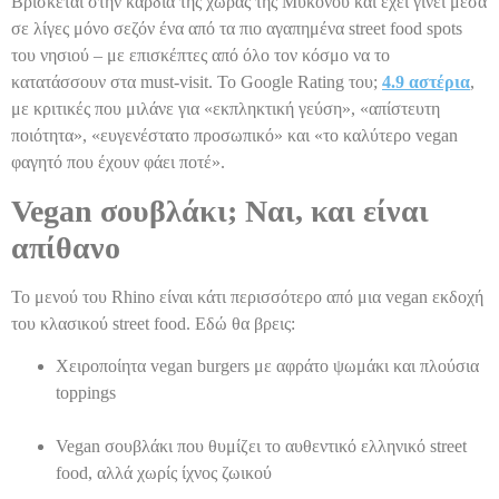
Βρίσκεται στην καρδιά της χώρας της Μυκόνου και έχει γίνει μέσα
σε λίγες μόνο σεζόν ένα από τα πιο αγαπημένα street food spots
του νησιού – με επισκέπτες από όλο τον κόσμο να το
κατατάσσουν στα must-visit. Το Google Rating του;
4.9 αστέρια
,
με κριτικές που μιλάνε για «εκπληκτική γεύση», «απίστευτη
ποιότητα», «ευγενέστατο προσωπικό» και «το καλύτερο vegan
φαγητό που έχουν φάει ποτέ».
Vegan σουβλάκι; Ναι, και είναι
απίθανο
Το μενού του Rhino είναι κάτι περισσότερο από μια vegan εκδοχή
του κλασικού street food. Εδώ θα βρεις:
Χειροποίητα vegan burgers με αφράτο ψωμάκι και πλούσια
toppings
Vegan σουβλάκι που θυμίζει το αυθεντικό ελληνικό street
food, αλλά χωρίς ίχνος ζωικού