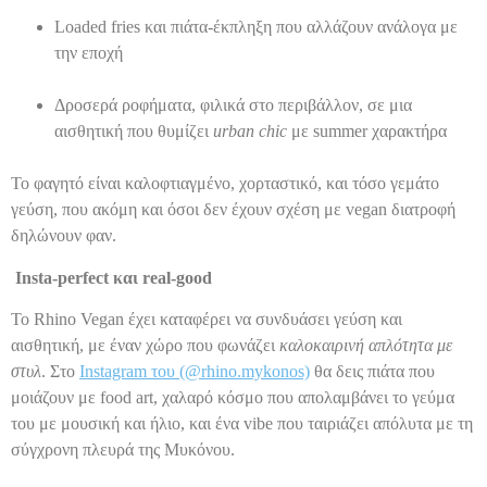
Loaded fries και πιάτα-έκπληξη που αλλάζουν ανάλογα με
την εποχή
Δροσερά ροφήματα, φιλικά στο περιβάλλον, σε μια
αισθητική που θυμίζει
urban chic
με summer χαρακτήρα
Το φαγητό είναι καλοφτιαγμένο, χορταστικό, και τόσο γεμάτο
γεύση, που ακόμη και όσοι δεν έχουν σχέση με vegan διατροφή
δηλώνουν φαν.
Insta-perfect και real-good
Το Rhino Vegan έχει καταφέρει να συνδυάσει γεύση και
αισθητική, με έναν χώρο που φωνάζει
καλοκαιρινή απλότητα με
στυλ
. Στο
Instagram του (@rhino.mykonos)
θα δεις πιάτα που
μοιάζουν με food art, χαλαρό κόσμο που απολαμβάνει το γεύμα
του με μουσική και ήλιο, και ένα vibe που ταιριάζει απόλυτα με τη
σύγχρονη πλευρά της Μυκόνου.