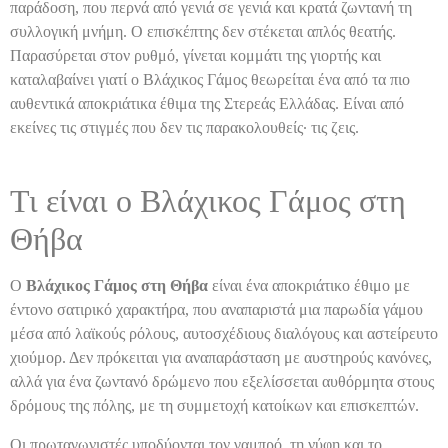
παράδοση, που περνά από γενιά σε γενιά και κρατά ζωντανή τη
συλλογική μνήμη. Ο επισκέπτης δεν στέκεται απλός θεατής.
Παρασύρεται στον ρυθμό, γίνεται κομμάτι της γιορτής και
καταλαβαίνει γιατί ο Βλάχικος Γάμος θεωρείται ένα από τα πιο
αυθεντικά αποκριάτικα έθιμα της Στερεάς Ελλάδας. Είναι από
εκείνες τις στιγμές που δεν τις παρακολουθείς∙ τις ζεις.
Τι είναι ο Βλάχικος Γάμος στη
Θήβα
Ο
Βλάχικος Γάμος στη Θήβα
είναι ένα αποκριάτικο έθιμο με
έντονο σατιρικό χαρακτήρα, που αναπαριστά μια παρωδία γάμου
μέσα από λαϊκούς ρόλους, αυτοσχέδιους διαλόγους και αστείρευτο
χιούμορ. Δεν πρόκειται για αναπαράσταση με αυστηρούς κανόνες,
αλλά για ένα ζωντανό δρώμενο που εξελίσσεται αυθόρμητα στους
δρόμους της πόλης, με τη συμμετοχή κατοίκων και επισκεπτών.
Οι πρωταγωνιστές υποδύονται τον γαμπρό, τη νύφη και το