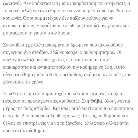
ζωντανός. Δεν πρόκειται για μια αναπαράσταση που στήνεται για
το κοινό, αλλά για ένα έθιμο που γεννιέται μέσα από την ίδια την
κοινωνία. Όσοι συμμετέχουν δεν παίζουν ρόλους για να
εντυπωσιάσουν. Εκφράζονται ελεύθερα, σατιρίζουν, γελούν και
μεταφέρουν τη γιορτή στον δρόμο.
Σε αντίθεση με άλλα αποκριάτικα δρώμενα που ακολουθούν
συγκεκριμένο σενάριο, εδώ κυριαρχεί ο αυθορμητισμός. Οι
διάλογοι αλλάζουν κάθε χρόνο, επηρεάζονται από την
επικαιρότητα και αντικατοπτρίζουν την καθημερινή ζωή. Αυτό
δίνει στο έθιμο μια αίσθηση φρεσκάδας, ακόμα κι αν οι ρίζες του
χάνονται στον χρόνο.
Επιπλέον, η άμεση συμμετοχή του κόσμου καταργεί τα όρια
ανάμεσα σε πρωταγωνιστές και θεατές. Στη
Θήβα
, όλοι γίνονται
μέρος της ίδιας ιστορίας. Και ίσως αυτό να είναι το πιο δυνατό του
στοιχείο. Δεν το παρακολουθείς απλώς. Το ζεις, το θυμάσαι και
θέλεις να επιστρέψεις για να το ξαναδείς, αλλιώτικο αλλά πάντα
ίδιο στο συναίσθημα.