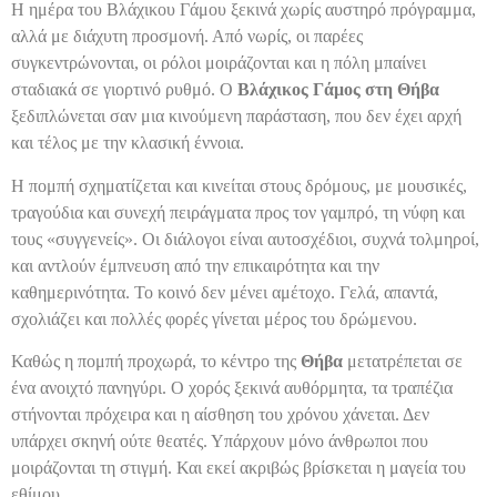
Η ημέρα του Βλάχικου Γάμου ξεκινά χωρίς αυστηρό πρόγραμμα,
αλλά με διάχυτη προσμονή. Από νωρίς, οι παρέες
συγκεντρώνονται, οι ρόλοι μοιράζονται και η πόλη μπαίνει
σταδιακά σε γιορτινό ρυθμό. Ο
Βλάχικος Γάμος στη Θήβα
ξεδιπλώνεται σαν μια κινούμενη παράσταση, που δεν έχει αρχή
και τέλος με την κλασική έννοια.
Η πομπή σχηματίζεται και κινείται στους δρόμους, με μουσικές,
τραγούδια και συνεχή πειράγματα προς τον γαμπρό, τη νύφη και
τους «συγγενείς». Οι διάλογοι είναι αυτοσχέδιοι, συχνά τολμηροί,
και αντλούν έμπνευση από την επικαιρότητα και την
καθημερινότητα. Το κοινό δεν μένει αμέτοχο. Γελά, απαντά,
σχολιάζει και πολλές φορές γίνεται μέρος του δρώμενου.
Καθώς η πομπή προχωρά, το κέντρο της
Θήβα
μετατρέπεται σε
ένα ανοιχτό πανηγύρι. Ο χορός ξεκινά αυθόρμητα, τα τραπέζια
στήνονται πρόχειρα και η αίσθηση του χρόνου χάνεται. Δεν
υπάρχει σκηνή ούτε θεατές. Υπάρχουν μόνο άνθρωποι που
μοιράζονται τη στιγμή. Και εκεί ακριβώς βρίσκεται η μαγεία του
εθίμου.