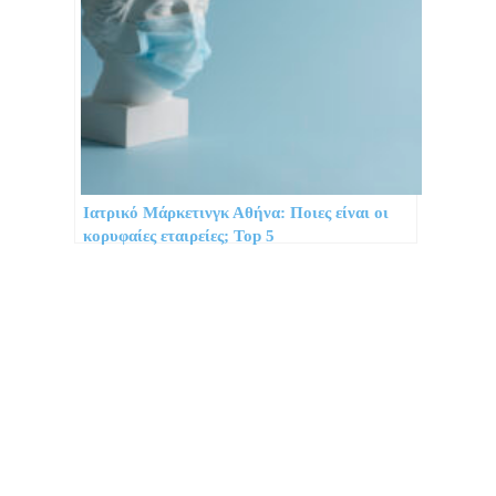
Ιατρικό Μάρκετινγκ Αθήνα: Ποιες είναι οι
κορυφαίες εταιρείες; Top 5