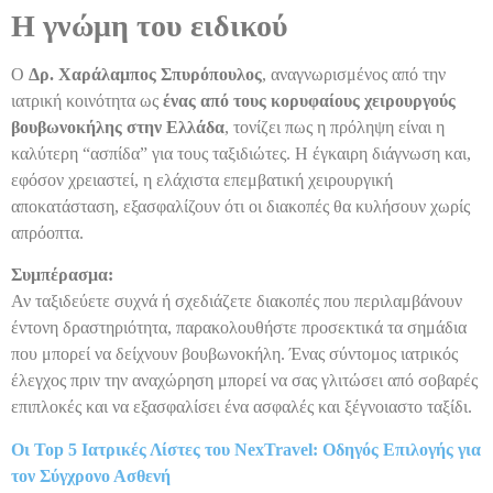
Η γνώμη του ειδικού
Ο
Δρ. Χαράλαμπος Σπυρόπουλος
, αναγνωρισμένος από την
ιατρική κοινότητα ως
ένας από τους κορυφαίους χειρουργούς
βουβωνοκήλης στην Ελλάδα
, τονίζει πως η πρόληψη είναι η
καλύτερη “ασπίδα” για τους ταξιδιώτες. Η έγκαιρη διάγνωση και,
εφόσον χρειαστεί, η ελάχιστα επεμβατική χειρουργική
αποκατάσταση, εξασφαλίζουν ότι οι διακοπές θα κυλήσουν χωρίς
απρόοπτα.
Συμπέρασμα:
Αν ταξιδεύετε συχνά ή σχεδιάζετε διακοπές που περιλαμβάνουν
έντονη δραστηριότητα, παρακολουθήστε προσεκτικά τα σημάδια
που μπορεί να δείχνουν βουβωνοκήλη. Ένας σύντομος ιατρικός
έλεγχος πριν την αναχώρηση μπορεί να σας γλιτώσει από σοβαρές
επιπλοκές και να εξασφαλίσει ένα ασφαλές και ξέγνοιαστο ταξίδι.
Οι Top 5 Ιατρικές Λίστες του NexTravel: Οδηγός Επιλογής για
τον Σύγχρονο Ασθενή