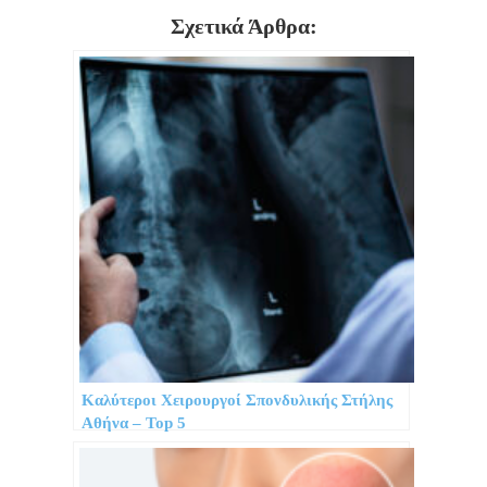
Σχετικά Άρθρα:
Καλύτεροι Χειρουργοί Σπονδυλικής Στήλης
Αθήνα – Top 5