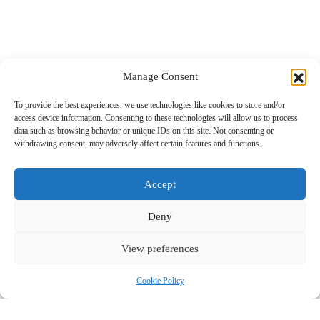
Global Post
Επικοινωνία
Manage Consent
To provide the best experiences, we use technologies like cookies to store and/or
Το περιεχόμενο στο www.nextravel.gr προορίζεται αποκλειστικά
access device information. Consenting to these technologies will allow us to process
για προσωπική χρήση από τους επισκέπτες. Η χρήση ή η διάδοση,
data such as browsing behavior or unique IDs on this site. Not consenting or
είτε τροποποιημένη είτε αμετάβλητη, σε οποιαδήποτε μορφή,
withdrawing consent, may adversely affect certain features and functions.
απαγορεύεται αυστηρά χωρίς τη ρητή γραπτή συγκατάθεση του
εκδότη.
Accept
Deny
View preferences
Cookie Policy