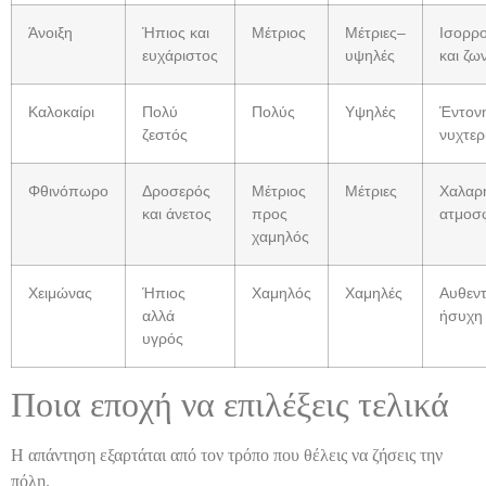
Άνοιξη
Ήπιος και
Μέτριος
Μέτριες–
Ισορρ
ευχάριστος
υψηλές
και ζω
Καλοκαίρι
Πολύ
Πολύς
Υψηλές
Έντονη
ζεστός
νυχτερ
Φθινόπωρο
Δροσερός
Μέτριος
Μέτριες
Χαλαρή
και άνετος
προς
ατμοσφ
χαμηλός
Χειμώνας
Ήπιος
Χαμηλός
Χαμηλές
Αυθεντ
αλλά
ήσυχη
υγρός
Ποια εποχή να επιλέξεις τελικά
Η απάντηση εξαρτάται από τον τρόπο που θέλεις να ζήσεις την
πόλη.