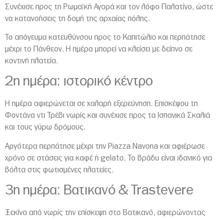
Συνέχισε προς τη Ρωμαϊκή Αγορά και τον λόφο Παλατίνο, ώστε
να κατανοήσεις τη δομή της αρχαίας πόλης.
Το απόγευμα κατευθύνσου προς το Καπιτώλιο και περπάτησε
μέχρι το Πάνθεον. Η ημέρα μπορεί να κλείσει με δείπνο σε
κοντινή πλατεία.
2η ημέρα: ιστορικό κέντρο
Η ημέρα αφιερώνεται σε χαλαρή εξερεύνηση. Επισκέψου τη
Φοντάνα ντι Τρέβι νωρίς και συνέχισε προς τα Ισπανικά Σκαλιά
και τους γύρω δρόμους.
Αργότερα περπάτησε μέχρι την Piazza Navona και αφιέρωσε
χρόνο σε στάσεις για καφέ ή gelato. Το βράδυ είναι ιδανικό για
βόλτα στις φωτισμένες πλατείες.
3η ημέρα: Βατικανό & Trastevere
Ξεκίνα από νωρίς την επίσκεψη στο Βατικανό, αφιερώνοντας