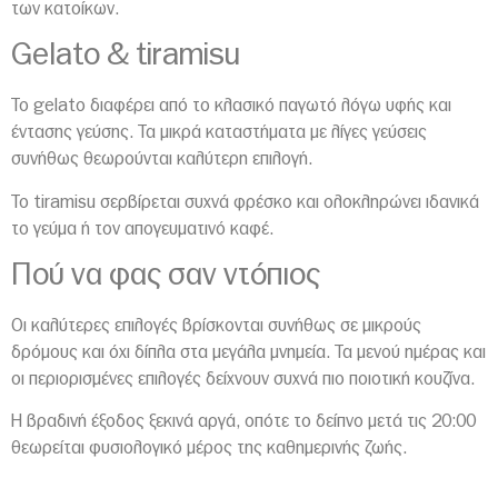
των κατοίκων.
Gelato & tiramisu
Το gelato διαφέρει από το κλασικό παγωτό λόγω υφής και
έντασης γεύσης. Τα μικρά καταστήματα με λίγες γεύσεις
συνήθως θεωρούνται καλύτερη επιλογή.
Το tiramisu σερβίρεται συχνά φρέσκο και ολοκληρώνει ιδανικά
το γεύμα ή τον απογευματινό καφέ.
Πού να φας σαν ντόπιος
Οι καλύτερες επιλογές βρίσκονται συνήθως σε μικρούς
δρόμους και όχι δίπλα στα μεγάλα μνημεία. Τα μενού ημέρας και
οι περιορισμένες επιλογές δείχνουν συχνά πιο ποιοτική κουζίνα.
Η βραδινή έξοδος ξεκινά αργά, οπότε το δείπνο μετά τις 20:00
θεωρείται φυσιολογικό μέρος της καθημερινής ζωής.