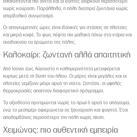
επισκέπτονται πιο άνετα και οι βόλτες διαρκούν περισσότερο
χωρίς κούραση. Παράλληλα, η πόλη διατηρεί ζωντάνια χωρίς
υπερβολικό συνωστισμό.
Οι απογευματινές ώρες είναι ιδανικές για στάσεις σε πλατείες
και μικρά καφέ. Το φως πέφτει πιο μαλακά πάνω στα κτίρια και
αναδεικνύει τα χρώματα της πόλης.
Καλοκαίρι: ζωντανή αλλά απαιτητική
Από Ιούνιο έως Αύγουστο η καθημερινότητα μεταφέρεται
κυρίως μετά τη δύση του ήλιου. Οι μέρες είναι μεγάλες και οι
πλατείες γεμίζουν μέχρι αργά τη νύχτα. Ωστόσο, οι υψηλές
θερμοκρασίες απαιτούν διαφορετικό πρόγραμμα.
Τα αξιοθέατα προτιμώνται νωρίς το πρωί ή αργά το απόγευμα,
ενώ το μεσημέρι αφιερώνεται σε ξεκούραση και φαγητό. Έτσι
απολαμβάνεις περισσότερο την πόλη χωρίς πίεση.
Χειμώνας: πιο αυθεντική εμπειρία