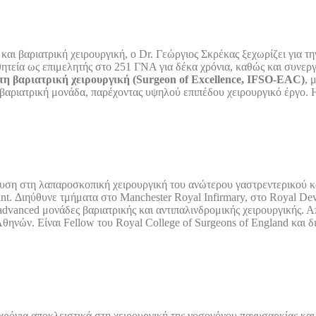
ι βαριατρική χειρουργική, ο Dr. Γεώργιος Σκρέκας ξεχωρίζει για την
θητεία ως επιμελητής στο 251 ΓΝΑ για δέκα χρόνια, καθώς και συνερ
η βαριατρική χειρουργική (Surgeon of Excellence, IFSO-EAC)
, 
ριατρική μονάδα, παρέχοντας υψηλού επιπέδου χειρουργικό έργο. Η 
υση στη λαπαροσκοπική χειρουργική του ανώτερου γαστρεντερικού και
t. Διηύθυνε τμήματα στο Manchester Royal Infirmary, στο Royal Dev
advanced μονάδες βαριατρικής και αντιπαλινδρομικής χειρουργικής. Α
ηνών. Είναι Fellow του Royal College of Surgeons of England και δ
χρόνια αποκλειστικά στη χειρουργική της νοσογόνου παχυσαρκίας κα