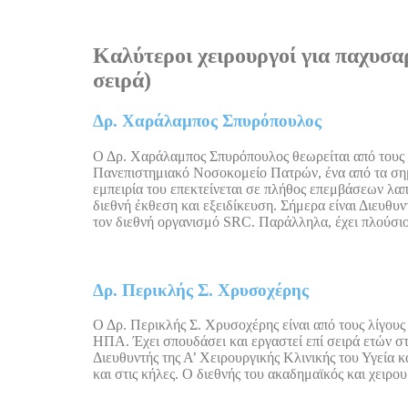
Καλύτεροι χειρουργοί για παχυσ
σειρά)
Δρ. Χαράλαμπος Σπυρόπουλος
Ο Δρ. Χαράλαμπος Σπυρόπουλος θεωρείται από τους π
Πανεπιστημιακό Νοσοκομείο Πατρών, ένα από τα σημα
εμπειρία του επεκτείνεται σε πλήθος επεμβάσεων λαπα
διεθνή έκθεση και εξειδίκευση. Σήμερα είναι Διευθυντ
τον διεθνή οργανισμό SRC. Παράλληλα, έχει πλούσιο 
Δρ. Περικλής Σ. Χρυσοχέρης
Ο Δρ. Περικλής Σ. Χρυσοχέρης είναι από τους λίγου
ΗΠΑ. Έχει σπουδάσει και εργαστεί επί σειρά ετών στο
Διευθυντής της Α’ Χειρουργικής Κλινικής του Υγεία κ
και στις κήλες. Ο διεθνής του ακαδημαϊκός και χειρο