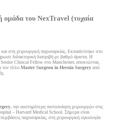
 ομάδα του NexTravel (τυχαία
 και στη χειρουργική παχυσαρκίας. Εκπαιδεύτηκε στο
ήρωσε διδακτορική διατριβή με βαθμό άριστα. Η
Senior Clinical Fellow στο Manchester, αποκτώντας
ι τον τίτλο
Master Surgeon in Hernia Surgery
από
ής.
rgery
, την αυστηρότερη πιστοποίηση χειρουργών στις
spital – Harvard Medical School. Σήμερα είναι
 επεμβάσεις παχυσαρκίας, στη χειρουργική ογκολογία