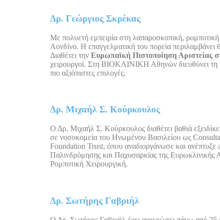
Δρ. Γεώργιος Σκρέκας
Με πολυετή εμπειρία στη λαπαροσκοπική, ρομποτική κα
Λονδίνο. Η επαγγελματική του πορεία περιλαμβάνει 
Διαθέτει την
Ευρωπαϊκή Πιστοποίηση Αριστείας στ
χειρουργοί. Στη BIOΚΛΙΝΙΚΗ Αθηνών διευθύνει τη βα
πιο αξιόπιστες επιλογές.
Δρ. Μιχαήλ Σ. Κούρκουλος
Ο Δρ. Μιχαήλ Σ. Κούρκουλος διαθέτει βαθιά εξειδίκε
σε νοσοκομεία του Ηνωμένου Βασιλείου ως Consultan
Foundation Trust, όπου αναδιοργάνωσε και ανέπτυξε 
Παλινδρόμησης και Παχυσαρκίας της Ευρωκλινικής Αθ
Ρομποτική Χειρουργική.
Δρ. Σωτήρης Γαβριήλ
Ο Δρ. Σωτήρης Γαβριήλ έχει αφιερώσει πάνω από 25 