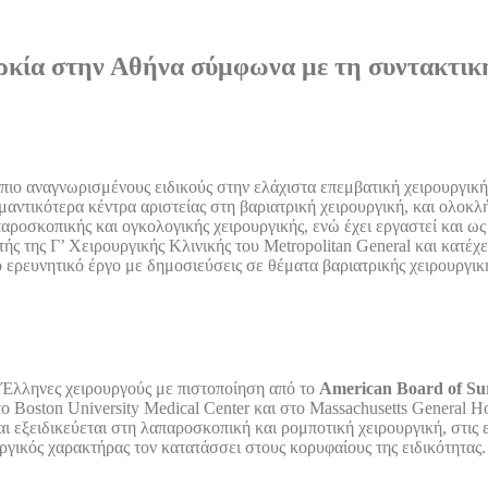
αρκία στην Αθήνα σύμφωνα με τη συντακτική
ιο αναγνωρισμένους ειδικούς στην ελάχιστα επεμβατική χειρουργική
ντικότερα κέντρα αριστείας στη βαριατρική χειρουργική, και ολοκλ
ροσκοπικής και ογκολογικής χειρουργικής, ενώ έχει εργαστεί και ως 
ής της Γ’ Χειρουργικής Κλινικής του Metropolitan General και κατέχε
ερευνητικό έργο με δημοσιεύσεις σε θέματα βαριατρικής χειρουργικ
ς Έλληνες χειρουργούς με πιστοποίηση από το
American Board of Su
 Boston University Medical Center και στο Massachusetts General Ho
αι εξειδικεύεται στη λαπαροσκοπική και ρομποτική χειρουργική, στις
υργικός χαρακτήρας τον κατατάσσει στους κορυφαίους της ειδικότητας.