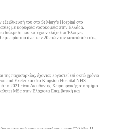
 εξειδίκευσή του στο St Mary’s Hospital στο
γασίες με κορυφαία νοσοκομεία στην Ελλάδα.
μια διάκριση που κατέχουν ελάχιστοι Έλληνες
εμπειρία του άνω των 20 ετών τον κατατάσσει στις
 της παχυσαρκίας, έχοντας εργαστεί επί οκτώ χρόνια
on and Exeter και στο Kingston Hospital NHS
πό το 2021 είναι Διευθυντής Χειρουργικής στο τμήμα
ιαθέτει MSc στην Ελάχιστα Επεμβατική και
ι θεωρείται από τους πρωτοπόρους στην Ελλάδα. Η