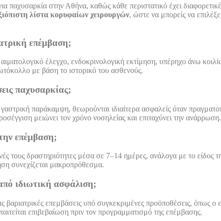
ια παχυσαρκία στην Αθήνα, καθώς κάθε περιστατικό έχει διαφορετικές 
ξιόπιστη λίστα κορυφαίων χειρουργών
, ώστε να μπορείς να επιλέξε
ιατρική επέμβαση;
αιματολογικό έλεγχο, ενδοκρινολογική εκτίμηση, υπέρηχο άνω κοιλία
ωτόκολλο με βάση το ιστορικό του ασθενούς.
σεις παχυσαρκίας;
 η γαστρική παράκαμψη, θεωρούνται ιδιαίτερα ασφαλείς όταν πραγματ
οσέγγιση μειώνει τον χρόνο νοσηλείας και επιταχύνει την ανάρρωση.
την επέμβαση;
νές τους δραστηριότητες μέσα σε 7–14 ημέρες, ανάλογα με το είδος
ηση συνεχίζεται μακροπρόθεσμα.
από ιδιωτική ασφάλιση;
τις βαριατρικές επεμβάσεις υπό συγκεκριμένες προϋποθέσεις, όπως 
απαιτείται επιβεβαίωση πριν τον προγραμματισμό της επέμβασης.