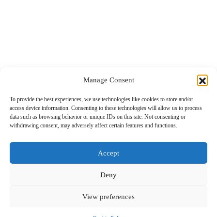
Top 5
Global Post
Επικοινωνία
Manage Consent
To provide the best experiences, we use technologies like cookies to store and/or
Το περιεχόμενο στο www.nextravel.gr προορίζεται αποκλειστικά
access device information. Consenting to these technologies will allow us to process
για προσωπική χρήση από τους επισκέπτες. Η χρήση ή η διάδοση,
data such as browsing behavior or unique IDs on this site. Not consenting or
είτε τροποποιημένη είτε αμετάβλητη, σε οποιαδήποτε μορφή,
withdrawing consent, may adversely affect certain features and functions.
απαγορεύεται αυστηρά χωρίς τη ρητή γραπτή συγκατάθεση του
εκδότη.
Accept
Deny
View preferences