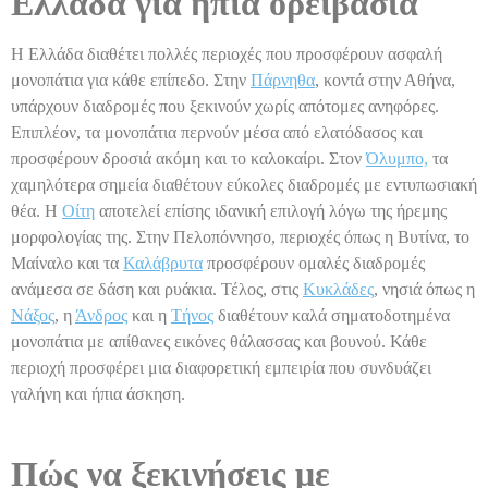
Ελλάδα για ήπια ορειβασία
Η Ελλάδα διαθέτει πολλές περιοχές που προσφέρουν ασφαλή
μονοπάτια για κάθε επίπεδο. Στην
Πάρνηθα
, κοντά στην Αθήνα,
υπάρχουν διαδρομές που ξεκινούν χωρίς απότομες ανηφόρες.
Επιπλέον, τα μονοπάτια περνούν μέσα από ελατόδασος και
προσφέρουν δροσιά ακόμη και το καλοκαίρι. Στον
Όλυμπο,
τα
χαμηλότερα σημεία διαθέτουν εύκολες διαδρομές με εντυπωσιακή
θέα. Η
Οίτη
αποτελεί επίσης ιδανική επιλογή λόγω της ήρεμης
μορφολογίας της. Στην Πελοπόννησο, περιοχές όπως η Βυτίνα, το
Μαίναλο και τα
Καλάβρυτα
προσφέρουν ομαλές διαδρομές
ανάμεσα σε δάση και ρυάκια. Τέλος, στις
Κυκλάδες
, νησιά όπως η
Νάξος
, η
Άνδρος
και η
Τήνος
διαθέτουν καλά σηματοδοτημένα
μονοπάτια με απίθανες εικόνες θάλασσας και βουνού. Κάθε
περιοχή προσφέρει μια διαφορετική εμπειρία που συνδυάζει
γαλήνη και ήπια άσκηση.
Πώς να ξεκινήσεις με