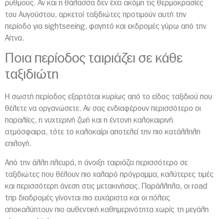
ρυθμούς. Αν και η θάλασσα δεν έχει ακόμη τις θερμοκρασίες
του Αυγούστου, αρκετοί ταξιδιώτες προτιμούν αυτή την
περίοδο για sightseeing, φαγητό και εκδρομές γύρω από την
Αίτνα
.
Ποια περίοδος ταιριάζει σε κάθε
ταξιδιώτη
Η σωστή περίοδος εξαρτάται κυρίως από το είδος ταξιδιού που
θέλετε να οργανώσετε. Αν σας ενδιαφέρουν περισσότερο οι
παραλίες, η νυχτερινή ζωή και η έντονη καλοκαιρινή
ατμόσφαιρα, τότε το καλοκαίρι αποτελεί την πιο κατάλληλη
επιλογή.
Από την άλλη πλευρά, η άνοιξη ταιριάζει περισσότερο σε
ταξιδιώτες που θέλουν πιο χαλαρό πρόγραμμα, καλύτερες τιμές
και περισσότερη άνεση στις μετακινήσεις. Παράλληλα, οι road
trip διαδρομές γίνονται πιο ευχάριστα και οι πόλεις
αποκαλύπτουν πιο αυθεντική καθημερινότητα χωρίς τη μεγάλη