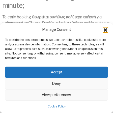
minute;
Το early booking θεωρείται συνήθως καλύτερη επιλογή για
καλοκαιρινό ταξίδι στη Σικελία, ειδικά αν θέλετε καλές τιμές και
περισσότερες επιλογές σε ξενοδοχεία και πτήσεις. Οι last
Manage Consent
minute προσφορές εμφανίζονται πιο συχνά εκτός high season
To provide the best experiences, we use technologies like cookies to store
και ταιριάζουν περισσότερο σε ταξιδιώτες με ευελιξία στις
and/or access device information. Consenting to these technologies will
ημερομηνίες.
allow us to process data such as browsing behavior or unique IDs on this
site. Not consenting or withdrawing consent, may adversely affect certain
Είναι ακριβή η Ταορμίνα;
features and functions.
Η Ταορμίνα θεωρείται μία από τις πιο ακριβές περιοχές της
Accept
Σικελίας, κυρίως λόγω της θέας, των παραλιών και της
premium ατμόσφαιρας που προσφέρει. Ωστόσο, στις κοντινές
Deny
περιοχές μπορείτε να βρείτε πιο οικονομικές επιλογές διαμονής
με εύκολη πρόσβαση στην πόλη.
View preferences
Πότε πέφτουν οι τιμές για Σικελία;
Cookie Policy