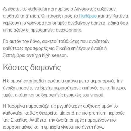
Αντίθετα, το καλοκαίρι και κυρίως ο Αύγουστος αυξάνουν
αισθητά τη ζήτηση. Οι πτήσεις προς το
Παλέρμο
και την
Κατάνια
γεμίζουν πιο γρήγορα και οι τιμές ανεβαίνουν αρκετά, ειδικά όσο
πλησιάζουν οι ημερομηνίες αναχώρησης.
Για αυτόν τον λόγο, αρκετοί ταξιδιώτες που αναζητούν
καλύτερες προσφορές για Σικελία επιλέγουν άνοιξη ή
Σεπτέμβριο αντί για high season.
Κόστος διαμονής
Η διαμονή ακολουθεί παρόμοια εικόνα με τα αεροπορικά. Την
άνοιξη μπορείτε να βρείτε περισσότερες επιλογές σε καλύτερες
τιμές, ακόμη και σε δημοφιλείς περιοχές του νησιού.
Η
Ταορμίνα
παρουσιάζει τις μεγαλύτερες αυξήσεις τιμών το
καλοκαίρι, καθώς θεωρείται μία από τις πιο premium περιοχές
της Σικελίας. Αντίθετα, την άνοιξη οι τιμές παραμένουν πιο
ισορροπημένες και η εμπειρία γίνεται πιο άνετη λόγω