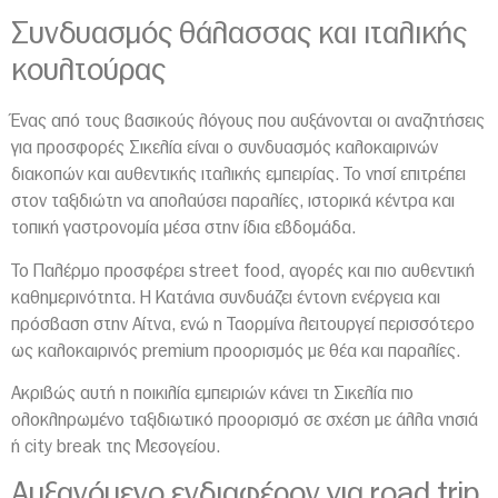
Συνδυασμός θάλασσας και ιταλικής
κουλτούρας
Ένας από τους βασικούς λόγους που αυξάνονται οι αναζητήσεις
για προσφορές Σικελία είναι ο συνδυασμός καλοκαιρινών
διακοπών και αυθεντικής ιταλικής εμπειρίας. Το νησί επιτρέπει
στον ταξιδιώτη να απολαύσει παραλίες, ιστορικά κέντρα και
τοπική γαστρονομία μέσα στην ίδια εβδομάδα.
Το
Παλέρμο
προσφέρει street food, αγορές και πιο αυθεντική
καθημερινότητα. Η
Κατάνια
συνδυάζει έντονη ενέργεια και
πρόσβαση στην
Αίτνα
, ενώ η
Ταορμίνα
λειτουργεί περισσότερο
ως καλοκαιρινός premium προορισμός με θέα και παραλίες.
Ακριβώς αυτή η ποικιλία εμπειριών κάνει τη Σικελία πιο
ολοκληρωμένο ταξιδιωτικό προορισμό σε σχέση με άλλα νησιά
ή city break της Μεσογείου.
Αυξανόμενο ενδιαφέρον για road trip