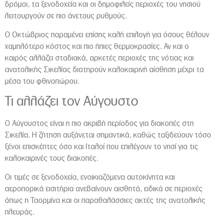
δρόμοι, τα ξενοδοχεία και οι δημοφιλείς περιοχές του νησιού
λειτουργούν σε πιο άνετους ρυθμούς.
Ο Οκτώβριος παραμένει επίσης καλή επιλογή για όσους θέλουν
χαμηλότερο κόστος και πιο ήπιες θερμοκρασίες. Αν και ο
καιρός αλλάζει σταδιακά, αρκετές περιοχές της νότιας και
ανατολικής Σικελίας διατηρούν καλοκαιρινή αίσθηση μέχρι τα
μέσα του φθινοπώρου.
Τι αλλάζει τον Αύγουστο
Ο Αύγουστος είναι η πιο ακριβή περίοδος για διακοπές στη
Σικελία
. Η ζήτηση αυξάνεται σημαντικά, καθώς ταξιδεύουν τόσο
ξένοι επισκέπτες όσο και Ιταλοί που επιλέγουν το νησί για τις
καλοκαιρινές τους διακοπές.
Οι τιμές σε ξενοδοχεία, ενοικιαζόμενα αυτοκίνητα και
αεροπορικά εισιτήρια ανεβαίνουν αισθητά, ειδικά σε περιοχές
όπως η
Ταορμίνα
και οι παραθαλάσσιες ακτές της ανατολικής
πλευράς.