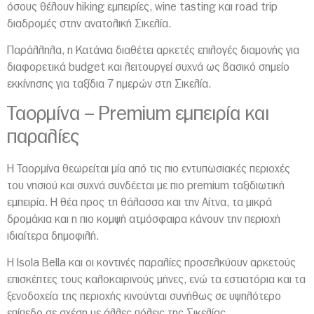
όσους θέλουν hiking εμπειρίες, wine tasting και road trip
διαδρομές στην ανατολική Σικελία.
Παράλληλα, η Κατάνια διαθέτει αρκετές επιλογές διαμονής για
διαφορετικά budget και λειτουργεί συχνά ως βασικό σημείο
εκκίνησης για ταξίδια 7 ημερών στη Σικελία.
Ταορμίνα
– Premium εμπειρία και
παραλίες
Η Ταορμίνα θεωρείται μία από τις πιο εντυπωσιακές περιοχές
του νησιού και συχνά συνδέεται με πιο premium ταξιδιωτική
εμπειρία. Η θέα προς τη θάλασσα και την Αίτνα, τα μικρά
δρομάκια και η πιο κομψή ατμόσφαιρα κάνουν την περιοχή
ιδιαίτερα δημοφιλή.
Η Isola Bella και οι κοντινές παραλίες προσελκύουν αρκετούς
επισκέπτες τους καλοκαιρινούς μήνες, ενώ τα εστιατόρια και τα
ξενοδοχεία της περιοχής κινούνται συνήθως σε υψηλότερο
επίπεδο σε σχέση με άλλες πόλεις της Σικελίας.