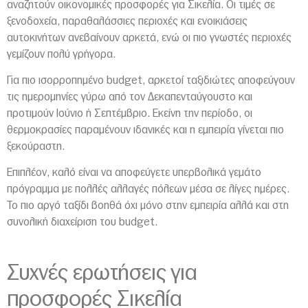
αναζητούν οικονομικές προσφορές για Σικελία. Οι τιμές σε
ξενοδοχεία, παραθαλάσσιες περιοχές και ενοικιάσεις
αυτοκινήτων ανεβαίνουν αρκετά, ενώ οι πιο γνωστές περιοχές
γεμίζουν πολύ γρήγορα.
Για πιο ισορροπημένο budget, αρκετοί ταξιδιώτες αποφεύγουν
τις ημερομηνίες γύρω από τον Δεκαπενταύγουστο και
προτιμούν Ιούνιο ή Σεπτέμβριο. Εκείνη την περίοδο, οι
θερμοκρασίες παραμένουν ιδανικές και η εμπειρία γίνεται πιο
ξεκούραστη.
Επιπλέον, καλό είναι να αποφεύγετε υπερβολικά γεμάτο
πρόγραμμα με πολλές αλλαγές πόλεων μέσα σε λίγες ημέρες.
Το πιο αργό ταξίδι βοηθά όχι μόνο στην εμπειρία αλλά και στη
συνολική διαχείριση του budget.
Συχνές ερωτήσεις για
προσφορές Σικελία