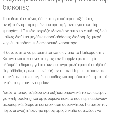
διακοπές
Τα τελευταία χρόνια, όλο και περισσότεροι ταξιδιώτες
αναζητούν προορισμούς που προσφέρονται για road trip
εμπειρίες. Η Σικελία ταιριάζει ιδανικά σε αυτό το στυλ ταξιδιού,
καθώς διαθέτει μεγάλες παραθαλάσσιες διαδρομές, μικρά
χωριά και πόλεις με διαφορετικό χαρακτήρα.
Η δυνατότητα να μετακινείται κάποιος από το Παλέρμο στην
Κατάνια και στη συνέχεια προς την Ταορμίνα μέσα σε μία
εβδομάδα δημιουργεί πιο “κινηματογραφική” εμπειρία ταξιδιού.
Παράλληλα, αρκετοί συνδυάζουν το road trip με στάσεις σε
τοπικά οινοποιεία, μικρές παραλίες και παραδοσιακές τρατορίες
εκτός τουριστικών σημείων.
Αυτός ο τύπος ταξιδιού έχει αυξήσει σημαντικά το ενδιαφέρον
για early booking και οργανωμένα πακέτα που περιλαμβάνουν
αεροπορικά, διαμονή και ενοικίαση αυτοκινήτου. Για αυτόν τον
λόγο, οι αναζητήσεις για προσφορές Σικελία συνεχίζουν να