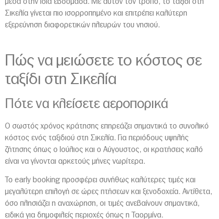
μέσα στην ίδια εβδομάδα. Με αυτόν τον τρόπο, το ταξίδι στη
Σικελία γίνεται πιο ισορροπημένο και επιτρέπει καλύτερη
εξερεύνηση διαφορετικών πλευρών του νησιού.
Πώς να μειώσετε το κόστος σε
ταξίδι στη Σικελία
Πότε να κλείσετε αεροπορικά
Ο σωστός χρόνος κράτησης επηρεάζει σημαντικά το συνολικό
κόστος ενός ταξιδιού στη
Σικελία
. Για περιόδους υψηλής
ζήτησης όπως ο Ιούλιος και ο Αύγουστος, οι κρατήσεις καλό
είναι να γίνονται αρκετούς μήνες νωρίτερα.
Το early booking προσφέρει συνήθως καλύτερες τιμές και
μεγαλύτερη επιλογή σε ώρες πτήσεων και ξενοδοχεία. Αντίθετα,
όσο πλησιάζει η αναχώρηση, οι τιμές ανεβαίνουν σημαντικά,
ειδικά για δημοφιλείς περιοχές όπως η
Ταορμίνα
.