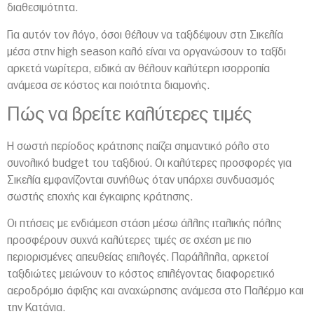
διαθεσιμότητα.
Για αυτόν τον λόγο, όσοι θέλουν να ταξιδέψουν στη Σικελία
μέσα στην high season καλό είναι να οργανώσουν το ταξίδι
αρκετά νωρίτερα, ειδικά αν θέλουν καλύτερη ισορροπία
ανάμεσα σε κόστος και ποιότητα διαμονής.
Πώς να βρείτε καλύτερες τιμές
Η σωστή περίοδος κράτησης παίζει σημαντικό ρόλο στο
συνολικό budget του ταξιδιού. Οι καλύτερες προσφορές για
Σικελία εμφανίζονται συνήθως όταν υπάρχει συνδυασμός
σωστής εποχής και έγκαιρης κράτησης.
Οι πτήσεις με ενδιάμεση στάση μέσω άλλης ιταλικής πόλης
προσφέρουν συχνά καλύτερες τιμές σε σχέση με πιο
περιορισμένες απευθείας επιλογές. Παράλληλα, αρκετοί
ταξιδιώτες μειώνουν το κόστος επιλέγοντας διαφορετικό
αεροδρόμιο άφιξης και αναχώρησης ανάμεσα στο
Παλέρμο
και
την
Κατάνια
.