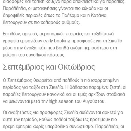
διαδρομές και τοπική κουζίνα παρά αποκλειστικά για παραλίες.
Παράλληλα, οι μετακινήσεις γίνονται πιο εύκολα και οι
δημοφιλείς περιοχές όπως το
Παλέρμο
και η
Κατάνια
λειτουργούν σε πιο χαλαρούς ρυθμούς.
Επιπλέον, αρκετές αεροπορικές εταιρείες και ταξιδιωτικά
γραφεία εμφανίζουν early booking προσφορές για τη Σικελία
μέσα στην άνοιξη, κάτι που βοηθά ακόμη περισσότερο στη
μείωση του συνολικού κόστους.
Σεπτέμβριος και Οκτώβριος
Ο Σεπτέμβριος θεωρείται από πολλούς η πιο ισορροπημένη
περίοδος για ταξίδι στη Σικελία. Η θάλασσα παραμένει ζεστή, οι
παραλίες λειτουργούν κανονικά και οι τιμές αρχίζουν σταδιακά
να μειώνονται μετά την high season του Αυγούστου.
Οι αναζητήσεις για προσφορές Σικελία αυξάνονται αρκετά για
αυτή την περίοδο, καθώς πολλοί ταξιδιώτες προτιμούν πιο
ήρεμη εμπειρία χωρίς υπερβολικό συνωστισμό. Παράλληλα, οι