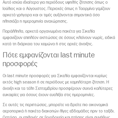
Αυτό ισχύει ιδιαίτερα για περιόδους υψηλής ζήτησης όπως ο
Ιούλιος και ο Αύγουστος. Περιοχές όπως η
Ταορμίνα
γεμίζουν
αρκετά γρήγορα και οι τιμές αυξάνονται σημαντικά όσο
πλησιάζει η ημερομηνία αναχώρησης.
Παράλληλα, αρκετά οργανωμένα πακέτα για Σικελία
εμφανίζουν επιπλέον εκπτώσεις σε όσους κλείνουν νωρίς, ειδικά
κατά τη διάρκεια του χειμώνα ή στις αρχές άνοιξης.
Πότε εμφανίζονται last minute
προσφορές
Οι last minute προσφορές για Σικελία εμφανίζονται κυρίως
εκτός high season ή σε περιόδους με χαμηλότερη ζήτηση. Η
άνοιξη και τα τέλη Σεπτεμβρίου προσφέρουν συχνά καλύτερες
ευκαιρίες για όσους έχουν ευελιξία στις ημερομηνίες.
Σε αυτές τις περιπτώσεις, μπορείτε να βρείτε πιο οικονομικά
αεροπορικά ή πακέτα διακοπών λίγες εβδομάδες πριν το ταξίδι.
Ωστόσο, οι επιλογές σε ξενοδοχεία και πτήσεις είναι συνήθως