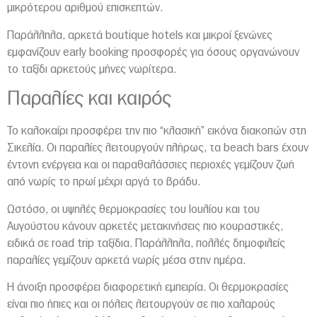
μικρότερου αριθμού επισκεπτών.
Παράλληλα, αρκετά boutique hotels και μικροί ξενώνες
εμφανίζουν early booking προσφορές για όσους οργανώνουν
το ταξίδι αρκετούς μήνες νωρίτερα.
Παραλίες και καιρός
Το καλοκαίρι προσφέρει την πιο “κλασική” εικόνα διακοπών στη
Σικελία. Οι παραλίες λειτουργούν πλήρως, τα beach bars έχουν
έντονη ενέργεια και οι παραθαλάσσιες περιοχές γεμίζουν ζωή
από νωρίς το πρωί μέχρι αργά το βράδυ.
Ωστόσο, οι υψηλές θερμοκρασίες του Ιουλίου και του
Αυγούστου κάνουν αρκετές μετακινήσεις πιο κουραστικές,
ειδικά σε road trip ταξίδια. Παράλληλα, πολλές δημοφιλείς
παραλίες γεμίζουν αρκετά νωρίς μέσα στην ημέρα.
Η άνοιξη προσφέρει διαφορετική εμπειρία. Οι θερμοκρασίες
είναι πιο ήπιες και οι πόλεις λειτουργούν σε πιο χαλαρούς