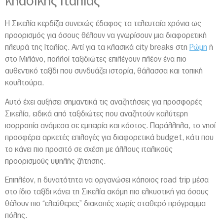
κλασικής Ιταλίας
Η
Σικελία
κερδίζει συνεχώς έδαφος τα τελευταία χρόνια ως
προορισμός για όσους θέλουν να γνωρίσουν μια διαφορετική
πλευρά της Ιταλίας. Αντί για τα κλασικά city breaks στη
Ρώμη
ή
στο Μιλάνο, πολλοί ταξιδιώτες επιλέγουν πλέον ένα πιο
αυθεντικό ταξίδι που συνδυάζει ιστορία, θάλασσα και τοπική
κουλτούρα.
Αυτό έχει αυξήσει σημαντικά τις αναζητήσεις για προσφορές
Σικελία, ειδικά από ταξιδιώτες που αναζητούν καλύτερη
ισορροπία ανάμεσα σε εμπειρία και κόστος. Παράλληλα, το νησί
προσφέρει αρκετές επιλογές για διαφορετικά budget, κάτι που
το κάνει πιο προσιτό σε σχέση με άλλους ιταλικούς
προορισμούς υψηλής ζήτησης.
Επιπλέον, η δυνατότητα να οργανώσει κάποιος road trip μέσα
στο ίδιο ταξίδι κάνει τη Σικελία ακόμη πιο ελκυστική για όσους
θέλουν πιο “ελεύθερες” διακοπές χωρίς σταθερό πρόγραμμα
πόλης.