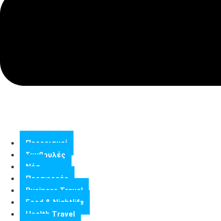
Προορισμοί
Συμβουλές
Νέα
Προσφορές
Business Travel
Food & Nightlife
Health Travel