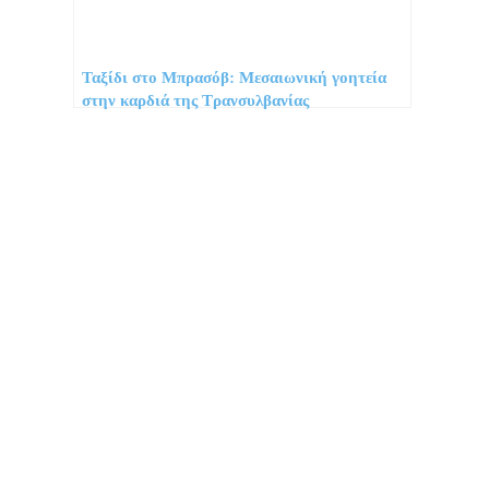
Ταξίδι στο Μπρασόβ: Μεσαιωνική γοητεία
στην καρδιά της Τρανσυλβανίας
Προορισμοί
Συμβουλές
Νέα