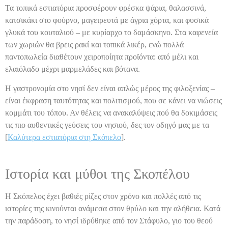
Τα τοπικά εστιατόρια προσφέρουν φρέσκα ψάρια, θαλασσινά,
κατσικάκι στο φούρνο, μαγειρευτά με άγρια χόρτα, και φυσικά
γλυκά του κουταλιού – με κυρίαρχο το δαμάσκηνο. Στα καφενεία
των χωριών θα βρεις ρακί και τοπικά λικέρ, ενώ πολλά
παντοπωλεία διαθέτουν χειροποίητα προϊόντα: από μέλι και
ελαιόλαδο μέχρι μαρμελάδες και βότανα.
Η γαστρονομία στο νησί δεν είναι απλώς μέρος της φιλοξενίας –
είναι έκφραση ταυτότητας και πολιτισμού, που σε κάνει να νιώσεις
κομμάτι του τόπου. Αν θέλεις να ανακαλύψεις πού θα δοκιμάσεις
τις πιο αυθεντικές γεύσεις του νησιού, δες τον οδηγό μας με τα
[
Καλύτερα εστιατόρια στη Σκόπελο
].
Ιστορία και μύθοι της Σκοπέλου
Η Σκόπελος έχει βαθιές ρίζες στον χρόνο και πολλές από τις
ιστορίες της κινούνται ανάμεσα στον θρύλο και την αλήθεια. Κατά
την παράδοση, το νησί ιδρύθηκε από τον Στάφυλο, γιο του θεού