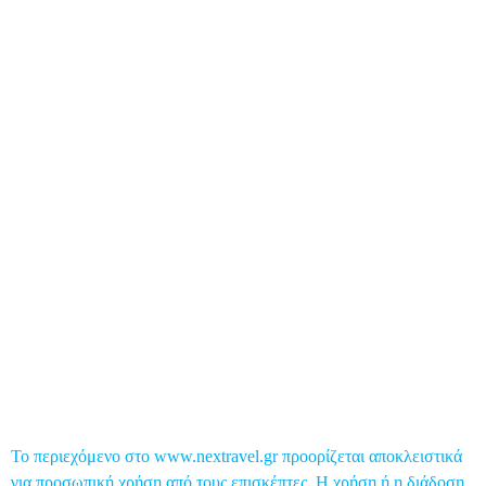
Προσφορές
Business Travel
Food & Nightlife
Health Travel
Top 5
Global Post
Επικοινωνία
Το περιεχόμενο στο www.nextravel.gr προορίζεται αποκλειστικά
για προσωπική χρήση από τους επισκέπτες. Η χρήση ή η διάδοση,