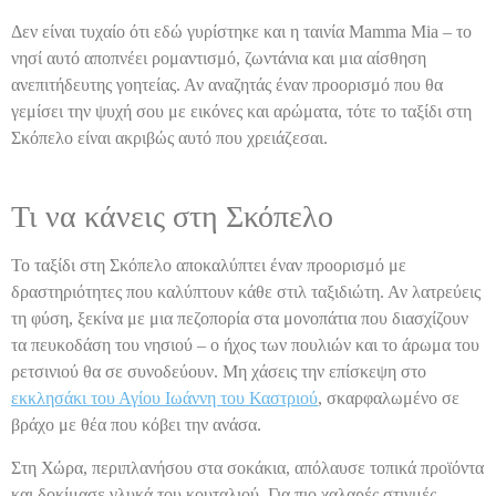
Δεν είναι τυχαίο ότι εδώ γυρίστηκε και η ταινία Mamma Mia – το
νησί αυτό αποπνέει ρομαντισμό, ζωντάνια και μια αίσθηση
ανεπιτήδευτης γοητείας. Αν αναζητάς έναν προορισμό που θα
γεμίσει την ψυχή σου με εικόνες και αρώματα, τότε το ταξίδι στη
Σκόπελο είναι ακριβώς αυτό που χρειάζεσαι.
Τι να κάνεις στη Σκόπελο
Το ταξίδι στη Σκόπελο αποκαλύπτει έναν προορισμό με
δραστηριότητες που καλύπτουν κάθε στιλ ταξιδιώτη. Αν λατρεύεις
τη φύση, ξεκίνα με μια πεζοπορία στα μονοπάτια που διασχίζουν
τα πευκοδάση του νησιού – ο ήχος των πουλιών και το άρωμα του
ρετσινιού θα σε συνοδεύουν. Μη χάσεις την επίσκεψη στο
εκκλησάκι του Αγίου Ιωάννη του Καστριού
, σκαρφαλωμένο σε
βράχο με θέα που κόβει την ανάσα.
Στη Χώρα, περιπλανήσου στα σοκάκια, απόλαυσε τοπικά προϊόντα
και δοκίμασε γλυκά του κουταλιού. Για πιο χαλαρές στιγμές,