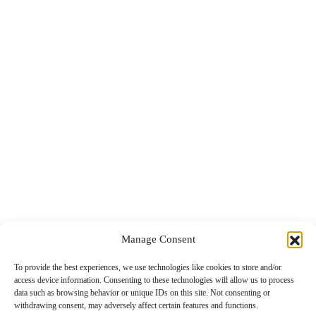
Προσφορές
Business Travel
Food & Nightlife
Health Travel
Top 5
Global Post
Επικοινωνία
Manage Consent
To provide the best experiences, we use technologies like cookies to store and/or
Το περιεχόμενο στο www.nextravel.gr προορίζεται αποκλειστικά
access device information. Consenting to these technologies will allow us to process
για προσωπική χρήση από τους επισκέπτες. Η χρήση ή η διάδοση,
data such as browsing behavior or unique IDs on this site. Not consenting or
είτε τροποποιημένη είτε αμετάβλητη, σε οποιαδήποτε μορφή,
withdrawing consent, may adversely affect certain features and functions.