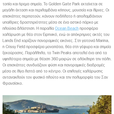
τοπία και ήρεμα σημεία. Το Golden Gate Park εκτείνεται σε
μεγάλη έκταση και περιλαμβάνει κήπους, μουσεία και λίμνες. Οι
επισκέπτες περπατούν, κάνουν ποδήλατο ή απολαμβάνουν
υπαίθριες δραστηριότητες μέσα σε ένα αστικό πάρκο με
πλούσια βλάστηση. Η παραλία
Ocean Beach
προσφέρει
χαλάρωση με θέα στον Ειρηνικό, ενώ οι απόκρημνες ακτές του
Lands End χαρίζουν πανοραμικές εικόνες. Στη γειτονιά Marina,
η Crissy Field προσφέρει μονοπάτια, θέα στη γέφυρα και σημεία
ξεκούρασης. Παράλληλα, το Twin Peaks αποτελεί ένα από τα
υψηλότερα σημεία με θέαση 360 μοιρών σε ολόκληρη την πόλη.
Οι επισκέπτες συνδυάζουν φύση και πανοραμικές διαδρομές
μέσα σε λίγα λεπτά από το κέντρο. Οι επιλογές χαλάρωσης
αντανακλούν τον φυσικό πλούτο και την πολυμορφία του Σαν
Φρανσίσκο.