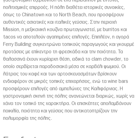
πολιτισμικές επιρροές. Η πόλη διαθέτει ιστορικές συνοικίες,
όπως το Chinatown και το North Beach, που προσφέρουν
αυθεντικές ασιατικές και ιταλικές γεύσεις. Στην περιοχή
Mission, η μεξικανική κουζίνα πρωταγωνιστεί, με burritos και
tacos να αποτελούν αγαπημένες επιλογές. Επιπλέον, η αγορά
Ferry Building συγκεντρώνει τοπικούς παραγωγούς και γκουρμέ
προτάσεις με επίκεντρο τη φρεσκάδα και την ποιότητα. Τα
θαλασσινά έχουν κυρίαρχη θέση, ειδικά το clam chowder, το
οποίο σερβίρεται παραδοσιακά μέσα σε καρβέλι ψωμιού. Οι
λάτρεις του καφέ και των αρτοσκευασμάτων βρίσκουν
ενδιαφέρον σε μικρές τοπικές επιχειρήσεις, ενώ τα wine bars
προσφέρουν επιλογές από αμπελώνες της Καλιφόρνιας. Η
γαστρονομική σκηνή της πόλης ανανεώνεται διαρκώς, χωρίς να
χάνει τον τοπικό της χαρακτήρα. Οι επισκέπτες απολαμβάνουν
ποικιλία, ποιότητα και γεύσεις που αντικατοπτρίζουν την
πολυμορφία της πόλης.