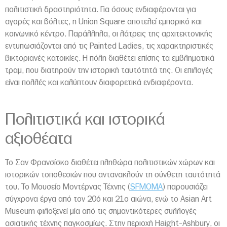
πολιτιστική δραστηριότητα. Για όσους ενδιαφέρονται για
αγορές και βόλτες, η Union Square αποτελεί εμπορικό και
κοινωνικό κέντρο. Παράλληλα, οι λάτρεις της αρχιτεκτονικής
εντυπωσιάζονται από τις Painted Ladies, τις χαρακτηριστικές
βικτοριανές κατοικίες. Η πόλη διαθέτει επίσης τα εμβληματικά
τραμ, που διατηρούν την ιστορική ταυτότητά της. Οι επιλογές
είναι πολλές και καλύπτουν διαφορετικά ενδιαφέροντα.
Πολιτιστικά και ιστορικά
αξιοθέατα
Το Σαν Φρανσίσκο διαθέτει πληθώρα πολιτιστικών χώρων και
ιστορικών τοποθεσιών που αντανακλούν τη σύνθετη ταυτότητά
του. Το Μουσείο Μοντέρνας Τέχνης (
SFMOMA
) παρουσιάζει
σύγχρονα έργα από τον 20ό και 21ο αιώνα, ενώ το Asian Art
Museum φιλοξενεί μία από τις σημαντικότερες συλλογές
ασιατικής τέχνης παγκοσμίως. Στην περιοχή Haight-Ashbury, οι