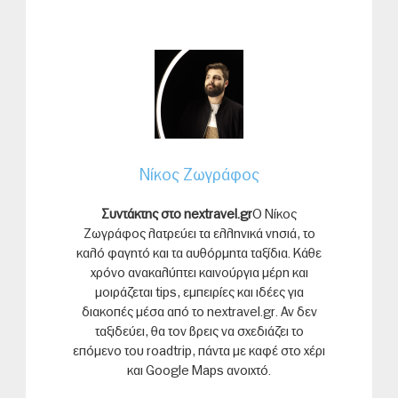
Νίκος Ζωγράφος
Συντάκτης στο nextravel.gr
Ο Νίκος
Ζωγράφος λατρεύει τα ελληνικά νησιά, το
καλό φαγητό και τα αυθόρμητα ταξίδια. Κάθε
χρόνο ανακαλύπτει καινούργια μέρη και
μοιράζεται tips, εμπειρίες και ιδέες για
διακοπές μέσα από το nextravel.gr. Αν δεν
ταξιδεύει, θα τον βρεις να σχεδιάζει το
επόμενο του roadtrip, πάντα με καφέ στο χέρι
και Google Maps ανοιχτό.