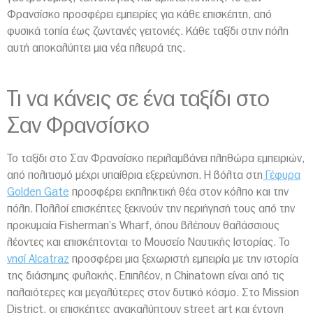
Φρανσίσκο προσφέρει εμπειρίες για κάθε επισκέπτη, από
φυσικά τοπία έως ζωντανές γειτονιές. Κάθε ταξίδι στην πόλη
αυτή αποκαλύπτει μια νέα πλευρά της.
Τι να κάνεις σε ένα ταξίδι στο
Σαν Φρανσίσκο
Το ταξίδι στο Σαν Φρανσίσκο περιλαμβάνει πληθώρα εμπειριών,
από πολιτισμό μέχρι υπαίθρια εξερεύνηση. Η βόλτα στη
Γέφυρα
Golden Gate
προσφέρει εκπληκτική θέα στον κόλπο και την
πόλη. Πολλοί επισκέπτες ξεκινούν την περιήγησή τους από την
προκυμαία Fisherman’s Wharf, όπου βλέπουν θαλάσσιους
λέοντες και επισκέπτονται το Μουσείο Ναυτικής Ιστορίας. Το
νησί Alcatraz
προσφέρει μια ξεχωριστή εμπειρία με την ιστορία
της διάσημης φυλακής. Επιπλέον, η Chinatown είναι από τις
παλαιότερες και μεγαλύτερες στον δυτικό κόσμο. Στο Mission
District, οι επισκέπτες ανακαλύπτουν street art και έντονη