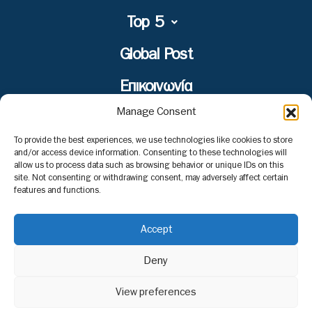
Top 5
Global Post
Επικοινωνία
Manage Consent
To provide the best experiences, we use technologies like cookies to store
and/or access device information. Consenting to these technologies will
Το περιεχόμενο στο www.nextravel.gr προορίζεται
allow us to process data such as browsing behavior or unique IDs on this
αποκλειστικά για προσωπική χρήση από τους επισκέπτες. Η
site. Not consenting or withdrawing consent, may adversely affect certain
χρήση ή η διάδοση, είτε τροποποιημένη είτε αμετάβλητη, σε
features and functions.
οποιαδήποτε μορφή, απαγορεύεται αυστηρά χωρίς τη ρητή
γραπτή συγκατάθεση του εκδότη.
Accept
Deny
View preferences