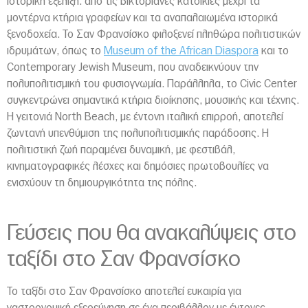
ιστορική εξέλιξη: από τις βικτοριανές κατοικίες μέχρι τα
μοντέρνα κτήρια γραφείων και τα αναπαλαιωμένα ιστορικά
ξενοδοχεία. Το Σαν Φρανσίσκο φιλοξενεί πληθώρα πολιτιστικών
ιδρυμάτων, όπως το
Museum of the African Diaspora
και το
Contemporary Jewish Museum, που αναδεικνύουν την
πολυπολιτισμική του φυσιογνωμία. Παράλληλα, το Civic Center
συγκεντρώνει σημαντικά κτήρια διοίκησης, μουσικής και τέχνης.
Η γειτονιά North Beach, με έντονη ιταλική επιρροή, αποτελεί
ζωντανή υπενθύμιση της πολυπολιτισμικής παράδοσης. Η
πολιτιστική ζωή παραμένει δυναμική, με φεστιβάλ,
κινηματογραφικές λέσχες και δημόσιες πρωτοβουλίες να
ενισχύουν τη δημιουργικότητα της πόλης.
Γεύσεις που θα ανακαλύψεις στο
ταξίδι στο Σαν Φρανσίσκο
Το ταξίδι στο Σαν Φρανσίσκο αποτελεί ευκαιρία για
γαστρονομική εξερεύνηση σε ένα περιβάλλον με έντονες